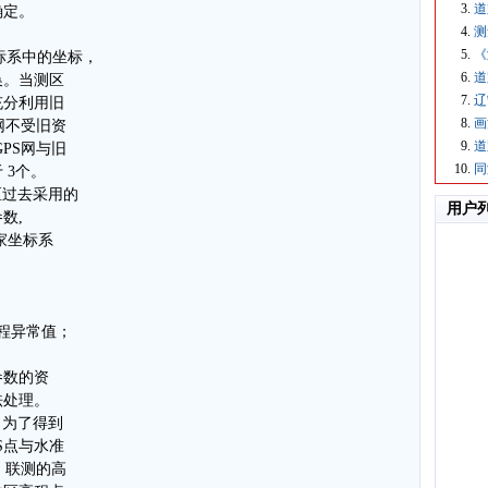
道
确定。
测
《
坐标系中的坐标，
道
换。当测区
辽
充分利用旧
画
网不受旧资
道
PS网与旧
同
 3个。
区过去采用的
用户
数,
家坐标系
程异常值；
参数的资
祛处理。
，为了得到
S点与水准
。联测的高