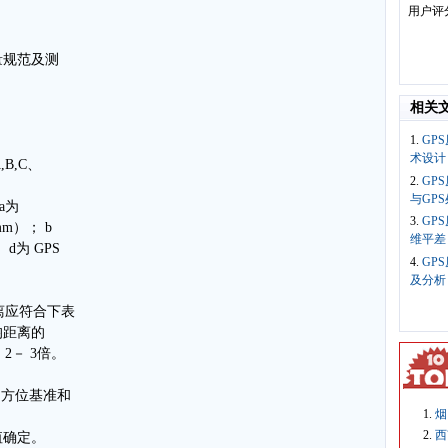
用户评
量规范及测
相关
1.
GP
术设计
B,C、
2.
GP
与GP
a为
3.
GP
m）； b
维平差
d为 GPS
4.
GP
及分析
离应符合下表
均距离的
 2－ 3倍。
、方位基准和
烟
西
值确定。