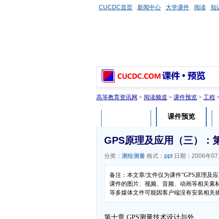
CUCDC首页
新闻中心
大学课件
阅读
知
高等教育资讯网
>
阅读频道
>
课件预览
>
工程
课件预览
课件介绍
GPS原理及应用（三）：
分类：
测绘测量
格式：
ppt
日期：2006年07
备注：本文章/文件仅为课件“GPS原理及
课件的图片、视频、音频、动画等相关素材，
等多媒体文件可能因客户端没有安装相关
第十章 GPS测量技术设计与外