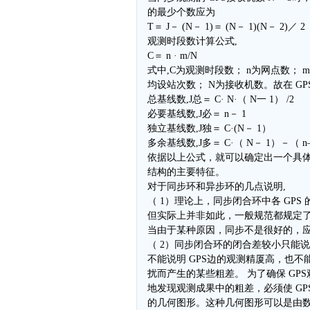
的最少个数应为
T＝ J－ (N－ 1)＝ (N－ 1)(N－ 2)／ 2
观测时段数计算公式,
C＝ n · m/N
式中,C为观测时段数； n为网点数； 
均设站次数； N为接收机数。故在 GP
总基线数,J总＝ C· N·（ N一 1） /2
必要基线数,J必＝ n－ 1
独立基线数,J独＝ C·(N－ 1）
多余基线数,J多＝ C·（ N－ 1）－（ n
依据以上公式，就可以确定出一个具体 
结构的主要特征。
对于同步环和异步环的几点说明,
（ 1）理论上，同步闭合环中各 GP
但实际上并非如此，一般规范都规定
当由于某种原因，同步不是很好的，
（ 2）同步闭合环的闭合差较小只能
不能说明 GPS边的观测精厦高，也
扰而产生的某些粗差。 为了确保 GP
地发现观测成果中的粗差，必须使 G
的几何图形。这种几何图形可以是由