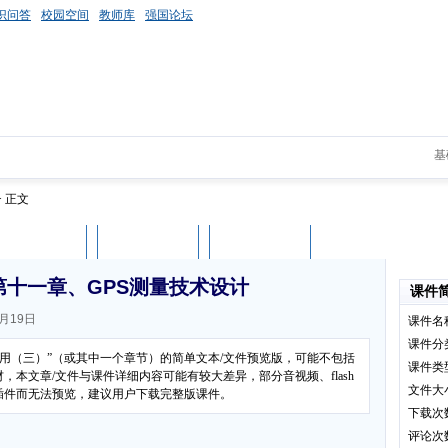
识问答
校园空间
教师库
强国论坛
基
> 正文
课件评论
用户列表
立即下载
第十一章、GPS测量技术设计
课件
月19日
课件名
课件分
应用（三）”（或其中一个章节）的简单文本/文件预览版，可能不包括
课件类
本文章/文件与课件详细内容可能有较大差异，部分音视频、flash
文件大
插件而无法预览，建议用户下载完整版课件。
下载次
评论次