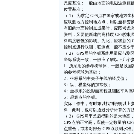
尺度基准：一般由地面的电磁波测距
位置基准；
（ 1） 为求定 GPS点在国家或地方
应联测地方控制地方点，用以坐标变
有旧的地面控制点成果时，应既考虑
资料，又要使新建的高精度 GPS控制
料精度较低的影响。为此，应将新的 G
控制点进行联测，联测点一般不应少于
（ 2） GPS网的坐标系统尽量应与测
坐标系统一致，一般应了解以下几个参
l：所采用的参考椭球体，一般是以国
的参考椭球为基础；
2：坐标系的中央子午线的经度值；
3：纵、横坐标的加常数；
4：坐标系的投影面高程及测区平均高
5：起算点的坐标。
实际工作中，有时难以找到说明以上
料，此时，也可以通过分析计算的方
（ 3） GPS网平差后得到的是大地高
GPS点的正常高，应使一定数量的 GP
点重合，或者对部分 GPS点联测水准