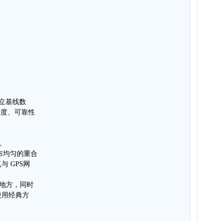
独立基线数
精度、可靠性
。
分布均匀的重合
 GPS网
的地方，同时
使用经典方