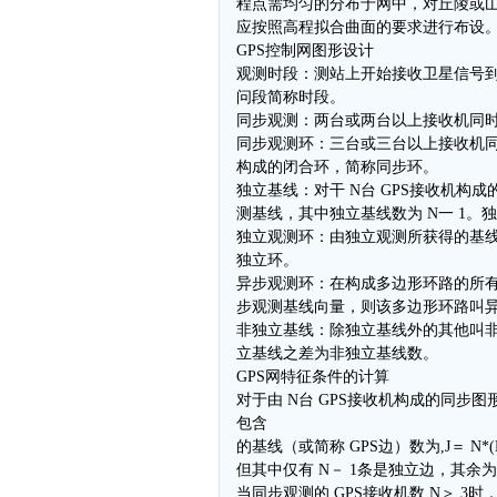
程点需均匀的分布于网中，对丘陵或
应按照高程拟合曲面的要求进行布设
GPS控制网图形设计
观测时段：测站上开始接收卫星信号
问段简称时段。
同步观测：两台或两台以上接收机同
同步观测环：三台或三台以上接收机
构成的闭合环，简称同步环。
独立基线：对干 N台 GPS接收机构成
测基线，其中独立基线数为 N一 1。
独立观测环：由独立观测所获得的基
独立环。
异步观测环：在构成多边形环路的所
步观测基线向量，则该多边形环路叫
非独立基线：除独立基线外的其他叫
立基线之差为非独立基线数。
GPS网特征条件的计算
对于由 N台 GPS接收机构成的同步
包含
的基线（或简称 GPS边）数为,J＝ N*(N
但其中仅有 N－ 1条是独立边，其余
当同步观测的 GPS接收机数 N＞ 3时