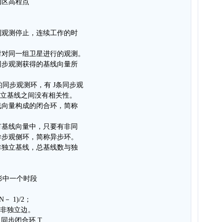
山区高程点
。
到观测停止，连续工作的时
时对同一组卫星进行的观测。
同步观测获得的基线向量所
的同步观测环，有 J条同步观
独立基线之间没有相关性。
线向量构成的闭合环，简称
有基线向量中，只要有非同
异步观侧环，简称异步环。
非独立基线，总基线数与独
图形中一个时段
－ 1)/2；
为非独立边。
，同步闭合环 T