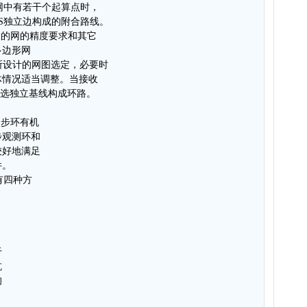
S网中有若干个起算点时，
PS独立边构成的附合路线。
设的网的精度要求和其它
多边形网
按所设计的网图选定，必要时
体情况适当调整。当接收
挑选独立基线构成环路。
同步环有机
步观测环和
较好地满足
件。
有四种方
。
于
抗
的