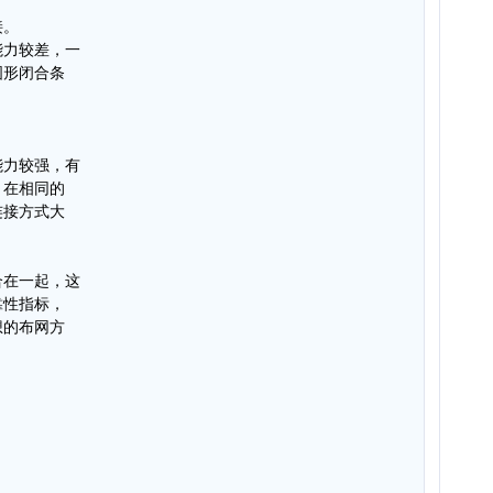
接。
能力较差，一
图形闭合条
能力较强，有
，在相同的
连接方式大
合在一起，这
靠性指标，
想的布网方