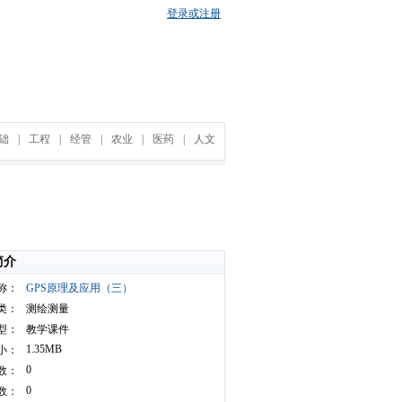
登录或注册
础
|
工程
|
经管
|
农业
|
医药
|
人文
简介
称：
GPS原理及应用（三）
类：
测绘测量
型：
教学课件
1.35MB
小：
0
数：
0
数：