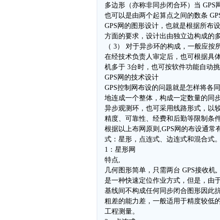
多边形（亦称非同步闭合环）当 GP
也可以是由两个起算点之间的数条 G
GPS网的图形设计，也就是根据所布
方面的要求，设计出由独立边构成的
（ 3） 对于异步环的构成，一般应
在经技术负责人审定后，也可根据具
机多于 3台时，也可按软件功能自动
GPS网的技术设计
GPS控制网布设的问题就是怎样将各
地连成一个整体，构成一定数量的同
异步观测环，也可采用线路形式，以
精度、可靠性、经费和后勤等限制条
根据以上布网原则,GPS网的布设通常
式：星形，点连式、边连式和混合式
1：星形网
特点,
几何图形简单，只需两台 GPS接收机,
是一种快速定位作业方式，但是，由
基线间不构成任何同步闭合图形因此
粗差的能力差，一般适用于精度较低
工程测量。