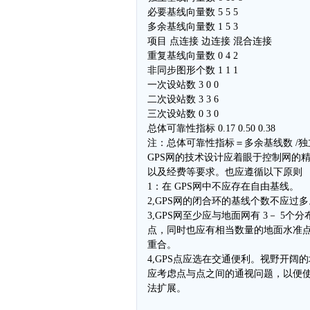
必要基线向量数 5 5 5
多余基线向量数 1 5 3
项目 点连接 边连接 混合连接
重复基线向量数 0 4 2
非同步图形个数 1 1 1
一次设站数 3 0 0
二次设站数 3 3 6
三次设站数 0 3 0
总体可靠性指标 0.17 0.50 0.38
注：总体可靠性指标＝多余基线数 /
GPS网的技术设计应着眼于控制网的
以及经费等要求。也应遵循以下原则
1：在 GPS网中不应存在自由基线。
2,GPS网的闭合环的基线个数不应过多
3,GPS网至少应与地面网有 3－ 5个
点，同时也应有相当数量的地面水准点与
重合。
4,GPS点应选在交通便利。视野开阔
应考虑点与点之间的通视问题，以便
法扩展。