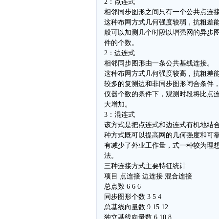
2：点连式
相邻同步图形之间只有一个公共点连
这种布网方式几何强度较弱，抗粗差
般可以加测几个时段以增强网的异步
件的个数。
2：边连式
相邻同步图形由一条公共基线连接。
这种布网方式几何强度较高，抗粗差
较多的复测边和非同步图形闭合条件
仪器个数的条件下，观测时段将比点
大增加。
3：混连式
该方式是把点连式和边连式有机地结
种方式既可以提高网的几何强度和可
有减少了外业工作量，式一种较为理
法。
三种连接方式主要特征统计
项目 点连接 边连接 混合连接
总点数 6 6 6
同步图形个数 3 5 4
总基线向量数 9 15 12
独立基线向量数 6 10 8