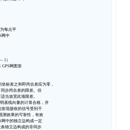
m为每点平
S网中
— 1）
GPS网图形
S 的坐标差之和即闭合差应为零，
了同步闭合差的限差。但
应适当放宽此项限差。
说明基线向量的计算合格，并
不能发现接收的信号受到干
S观测效果的可靠性，有效
PS网中的独立边构成一定
数条独立边构成的非同步