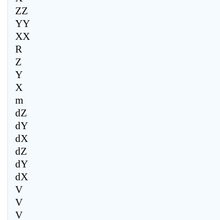
ZZ
YY
XX
R
Z
Y
X
m
dZ
dY
dX
dZ
dY
dX
V
V
V