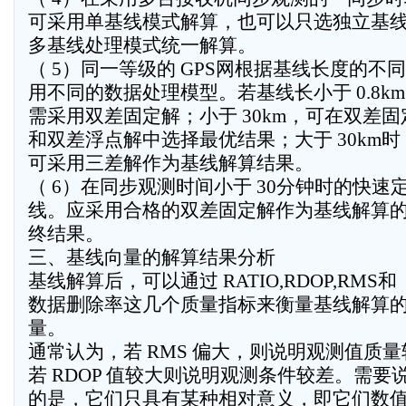
可采用单基线模式解算，也可以只选独立基
多基线处理模式统一解算。
（ 5）同一等级的 GPS网根据基线长度的不
用不同的数据处理模型。若基线长小于 0.8k
需采用双差固定解；小于 30km，可在双差固
和双差浮点解中选择最优结果；大于 30km时
可采用三差解作为基线解算结果。
（ 6）在同步观测时间小于 30分钟时的快速
线。应采用合格的双差固定解作为基线解算
终结果。
三、基线向量的解算结果分析
基线解算后，可以通过 RATIO,RDOP,RMS和
数据删除率这几个质量指标来衡量基线解算
量。
通常认为，若 RMS 偏大，则说明观测值质
若 RDOP 值较大则说明观测条件较差。需要
的是，它们只具有某种相对意义，即它们数