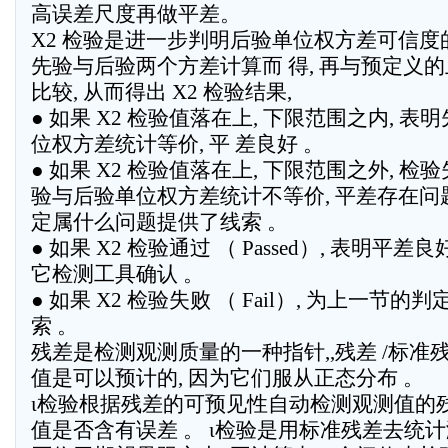
高误差尺度再做平差。
Χ2 检验是进一步判明后验单位权方差可信度的
先验与后验两个方差计算而 得, 再与预定义的
比较, 从而得出 Χ2 检验结果,
● 如果 Χ2 检验值落在上, 下限范围之内, 
位权方差统计等价, 平 差良好 。
● 如果 Χ2 检验值落在上, 下限范围之外, 检验
验与后验单位权方差统计不等价, 平差存在问题
定属什么问题提供了线索 。
● 如果 Χ2 检验通过 （ Passed）, 表明平差
它检测工具确认 。
● 如果 Χ2 检验失败 （ Fail）, 为上一节
索 。
残差是检测观测质量的一种指针,,残差 /标准
值是可以预计的, 因为它们服从正态分布 。
ι检验根据残差的可预见性自动检测观测值的残
值是否含有误差 。 ι检验是用标准残差去统