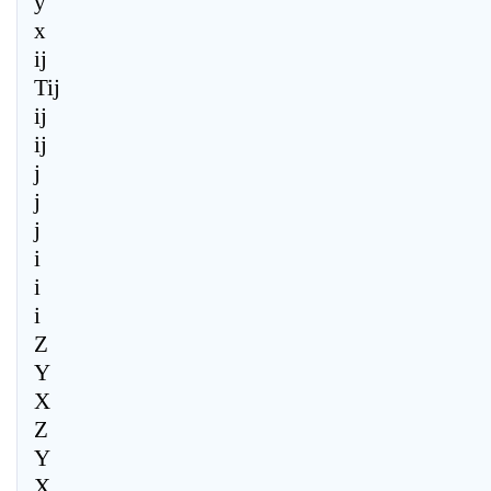
y
x
ij
Tij
ij
ij
j
j
j
i
i
i
Z
Y
X
Z
Y
X