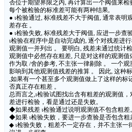
否位于期望界限之内, 再计算出一个阀值来检
每个被检验的标准差可能有两种结果,
● ι检验通过, 标准残差不大于阀值, 通常表
差存在 。
● ι检验失败, 标准残差大于阀值, 应进一步查
ι检验在程序中是自动完成的, 逐个对残差进行
观测值一并列出 。 要明白, 残差未通过统计检
观测值中必然存在粗差, 只是对这样的观测值做
作为取 /舍的参考, 不主张一律剔除 。 一个
影响到其他观测值残差的推算 。 因此, 这种
,如果有一个甚至多个观测值做上了这样的标记
否真正存在粗差 。
总而言之,ι检验试图找出含有粗差的观测值，
差进行检验，看是通过还是失败。
◆如果残差 ι检验通过说明观测值不包含粗差
◆如果 ι检验失败，要进一步查验是否包含粗
◆ ι检验失败，粗差不一定存在，并不主张一