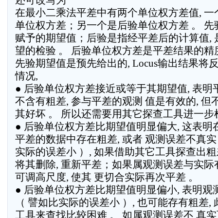
还可改写为
在最小二乘法平差中有两个单位权方差值, 一
单位权方差；另一个是后验单位权方差 。 先
赋予的期望值；后验是指经平差后的计算值, 
望的检验 。 后验单位权方差是平差结果的精度
先验期望值是预先给出的, Locus输出结果将
情况,
● 后验单位权方差接近或等于其期望值, 表明
不含有粗差, 参与平差的观测 值是有效的, 但
其好坏 。 所以还需要用其它探查工具进一步
● 后验单位权方差比期望值明显偏大, 这表明
平差的数据中存在粗差, 或者 观测误差不真实
实际的误差小 ）, 如果借助其它工具探查出粗
将其删除, 重新平差；如果属观测误差与实际有
可调高尺度, 使其 更切合实际再次平差 。
● 后验单位权方差比期望值明显偏小, 表明
（ 譬如比实际的误差小 ）, 也可能存有粗差,
工具来查找比较困难 。 如属观测误差不 真