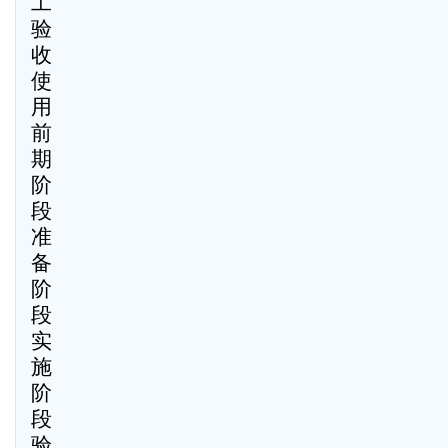
工
验
收
使
用
前
期
阶
段
准
备
阶
段
实
施
阶
段
验