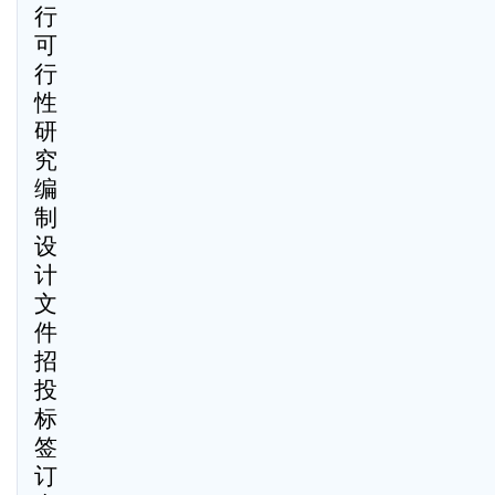
行
可
行
性
研
究
编
制
设
计
文
件
招
投
标
签
订