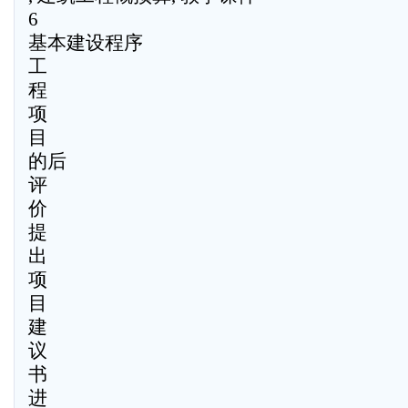
6
基本建设程序
工
程
项
目
的后
评
价
提
出
项
目
建
议
书
进