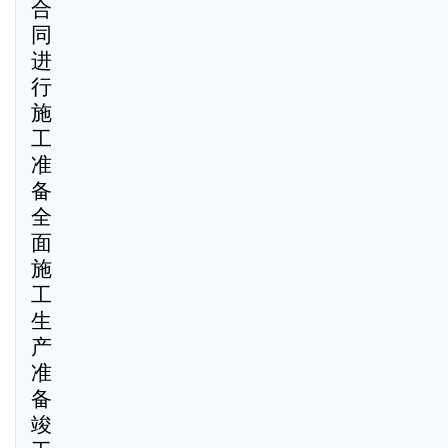
合
同
进
行
施
工
准
备
全
面
施
工
生
产
准
备
竣