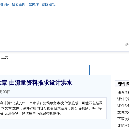
识问答
校园空间
教师库
强国论坛
基
> 正文
课件评论
用户列表
立即下载
章 由流量资料推求设计洪水
课件
月03日
课件名
课件分
水利计算”（或其中一个章节）的简单文本/文件预览版，可能不包括课
课件类
文章/文件与课件详细内容可能有较大差异，部分音视频、flash等
文件大
件而无法预览，建议用户下载完整版课件。
下载次
评论次