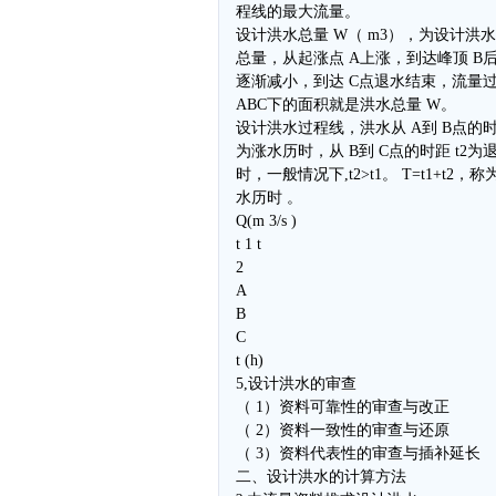
程线的最大流量。
设计洪水总量 W（ m3），为设计洪
总量，从起涨点 A上涨，到达峰顶 B
逐渐减小，到达 C点退水结束，流量
ABC下的面积就是洪水总量 W。
设计洪水过程线，洪水从 A到 B点的时距
为涨水历时，从 B到 C点的时距 t2为
时，一般情况下,t2>t1。 T=t1+t2，称
水历时 。
Q(m 3/s )
t 1 t
2
A
B
C
t (h)
5,设计洪水的审查
（ 1）资料可靠性的审查与改正
（ 2）资料一致性的审查与还原
（ 3）资料代表性的审查与插补延长
二、设计洪水的计算方法