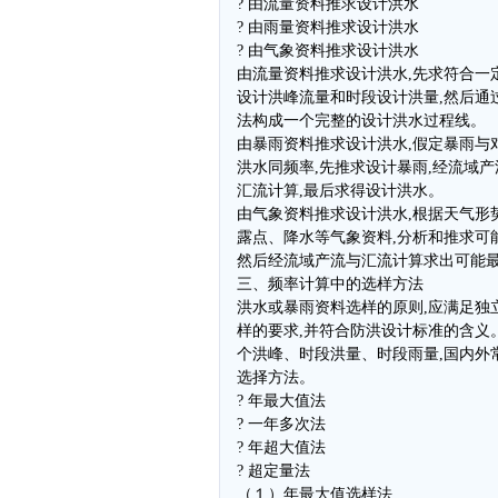
? 由流量资料推求设计洪水
? 由雨量资料推求设计洪水
? 由气象资料推求设计洪水
由流量资料推求设计洪水,先求符合一
设计洪峰流量和时段设计洪量,然后通
法构成一个完整的设计洪水过程线。
由暴雨资料推求设计洪水,假定暴雨与
洪水同频率,先推求设计暴雨,经流域
汇流计算,最后求得设计洪水。
由气象资料推求设计洪水,根据天气形
露点、降水等气象资料,分析和推求可
然后经流域产流与汇流计算求出可能
三、频率计算中的选样方法
洪水或暴雨资料选样的原则,应满足独
样的要求,并符合防洪设计标准的含义
个洪峰、时段洪量、时段雨量,国内外
选择方法。
? 年最大值法
? 一年多次法
? 年超大值法
? 超定量法
（１）年最大值选样法