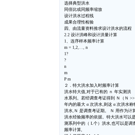
选择典型洪水
同倍比或同频率缩放
设计洪水过程线
成果合理性检验
四、由流量资料推求设计洪水的流程
2.2 设计洪峰和设计洪量计算
1、连序样本频率计算
m = 1,2,…, n
1?
?
n
m
P m
２．特大洪水加入时频率计算
洪水特大值,对于已有的 ｎ 年实测洪
水系列。若经调查考证得到 Ｎ（Ｎ >
年内的最大 α 次洪水,则这 α 次洪水
洪水,Ｎ 是调查考证期。 Ｎ 用作为计
洪水经验频率的依据。特大洪水可以
测系列中的（ L个）洪水,也可以是调
频率计算,