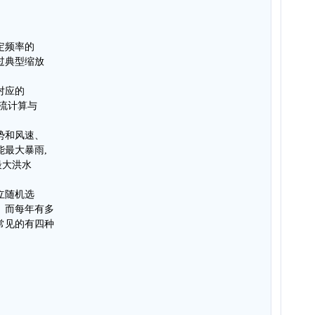
定频率的
过典型缩放
对应的
产流计算与
势和风速、
能最大暴雨,
最大洪水
立随机选
。而每年有多
常见的有四种