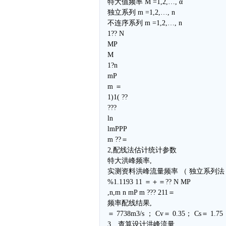
特大值频率 M =1,2,…, α
独立系列 m =1,2,…, n
不连序系列 m =1,2,…, n
1?? N
MP
M
1?n
mP
m ＝
1)1( ??
???
ln
lmPPP
m ??＝
2,配线法估计统计参数
特大洪峰频率,
实测资料洪峰流量频率 （ 独立系列法 
%1.1193 11 ＝＋＝?? N MP
,n,m n mP m ??? 211＝
频率配线结果,
＝ 7738m3/s ； Cv＝ 0.35； Cs＝ 1.75
3、查算设计洪峰流量