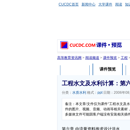
CUCDC首页
新闻中心
大学课件
阅读
知
高等教育资讯网
>
阅读频道
>
课件预览
>
工程
课件预览
课件介绍
工程水文及水利计算：第六
分类：
水质水利
格式：
ppt
日期：2006年08
备注：本文章/文件仅为课件“工程水文及
件的图片、视频、音频、动画等相关素材，本
多媒体文件可能因客户端没有安装相关插
第六章 由流量资料推求设计洪水