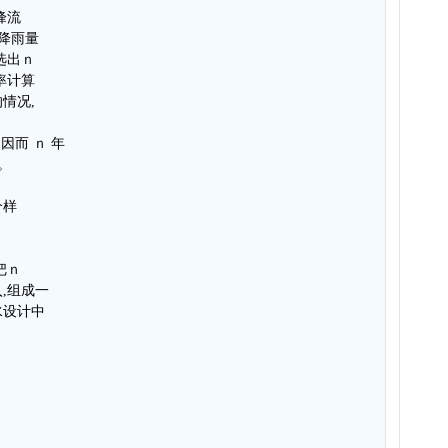
峰流
降雨量
选出ｎ
率计算
情况,
因而 ｎ 年
。
个样
把ｎ
,组成一
水设计中