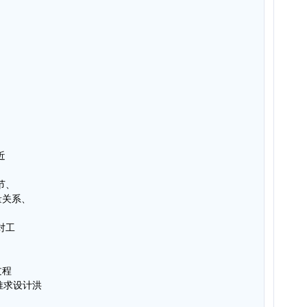
近
节、
量关系、
对工
过程
推求设计洪