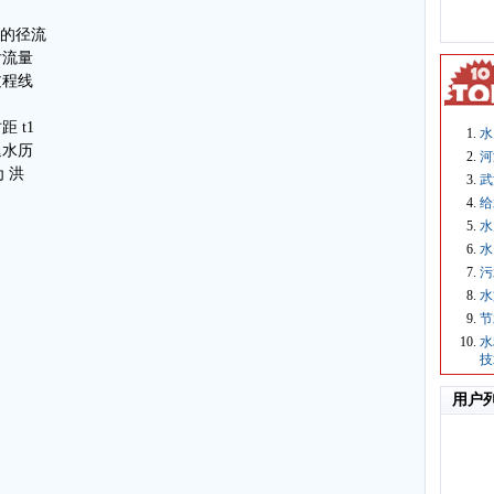
水的径流
后流量
过程线
 t1
水
退水历
河
为 洪
武
给
水
水
污
水
节
水
技
用户