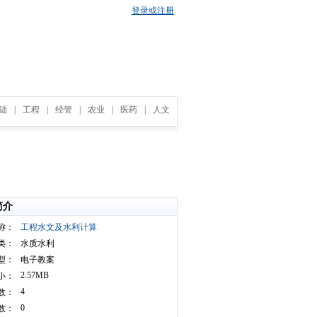
登录或注册
础
|
工程
|
经管
|
农业
|
医药
|
人文
简介
称：
工程水文及水利计算
类：
水质水利
型：
电子教案
2.57MB
小：
4
数：
0
数：