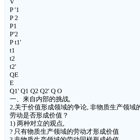
V
P '1
P 2
P1
P'2
P t1'
t1
t2
t2'
QE
E
Q1' Q1 Q2 Q2' Q O
一、来自内部的挑战,
2,关于价值形成领域的争论, 非物质生产领域
劳动是否形成价值？
1) 两种对立的观点,
? 只有物质生产领域的劳动才形成价值
? 非物质生产领域的劳动同样形成价值