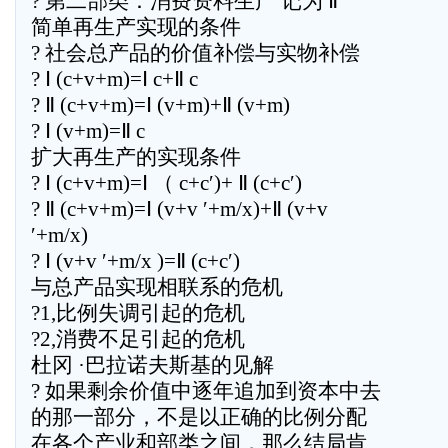
? 第二部类：消费资料生产 记为 Ⅱ
简单再生产实现的条件
? 社会总产品的价值补偿与实物补偿
? Ⅰ (c+v+m)=Ⅰ c+Ⅱ c
? Ⅱ (c+v+m)=Ⅰ (v+m)+Ⅱ (v+m)
? Ⅰ (v+m)=Ⅱ c
扩大再生产的实现条件
? Ⅰ (c+v+m)=Ⅰ （ c+c′)+ Ⅱ (c+c′)
? Ⅱ (c+v+m)=Ⅰ (v+v ′+m/x)+Ⅱ (v+v
′+m/x)
? Ⅰ (v+v ′+m/x )=Ⅱ (c+c′)
与总产品实现相联系的危机
?1,比例失调引起的危机
?2,消费不足引起的危机
杜冈 ·巴拉诺夫斯基的见解
? 如果剩余价值中逐年追加到资本中去
的那一部分，不是以正确的比例分配
在各个产业和部类之间，那么结局肯