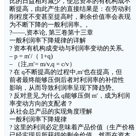
比的日益相对减少，使总资本的有机构成不
断提高，由此产生的直接结果是：在劳动剥
削程度不变甚至提高时，剩余价值率会表现
为不断下降的一般利润率。,
?——,资本论, 第三卷第十三章
一般利润率下降规律的详解
? 资本有机构成变动与利润率变动的关系,
– p = m′/（ 1+q)
– （注,m′= m/v,q = c/v）
? 在 q不断提高的过程中,m′也在提高，但
前者最终能够压倒后者对利润率的补偿性
影响，从而导致利润率呈现下降趋势。
? 反对意见,为什么 q能够压倒 m′，成为利润
率变动方向的支配者？
从社会总产品的实现角度理解
一般利润率下降规律
? 这里的利润必定意味着产品价值（生产价格
已经实现后所获得的剩余价值。然而在资本