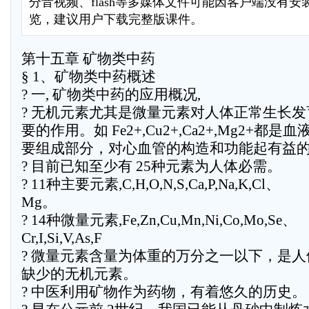
分音视频、flash等多媒体文件可能因客户端没有
览，建议用户下载完整版课件。
第十五章 矿物类中药
§ 1、矿物类中药概述
? 一, 矿物类中药的应用概况,
? 无机元素尤其是微量元素对人体正常生长发
要的作用。如 Fe2+,Cu2+,Ca2+,Mg2+都是
要组成部分，对心血管的构造和功能起有益的
? 目前已知至少有 25种元素为人体必需。
? 11种主要元素,C,H,O,N,S,Ca,P,Na,K,Cl、
Mg。
? 14种微量元素,Fe,Zn,Cu,Mn,Ni,Co,Mo,Se、
Cr,I,Si,V,As,F
? 微量元素含量为体重的万分之一以下，是人
缺少的无机元素。
? 中医利用矿物作为药物，有着悠久的历史。