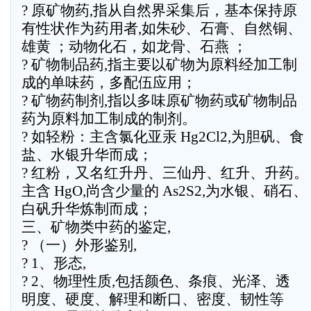
? 原矿物药,指从自然界采集后，基本保持原
有性状作为药用者,如朱砂、石膏、自然铜、
雄黄 ；动物化石，如龙骨、石燕 ；
? 矿物制品药,指主要以矿物为原料经加工制
成的单味药，多配伍应用；
? 矿物药制剂,指以多味原矿物药或矿物制品
药为原料加工制成的制剂。
? 如轻粉：主含氯化亚汞 Hg2Cl2,为胆矾、食
盐、水银升华而成；
? 红粉，又名红升丹、三仙丹、红升、升药。
主含 HgO,尚含少量的 As2S2,为水银、硝石、
白矾升华炼制而成；
三、矿物类中药的鉴定,
? （一）外形鉴别,
? 1、形态,
? 2、物理性质,包括颜色、条痕、光泽、透
明度、硬度、解理和断口、密度、韧性等