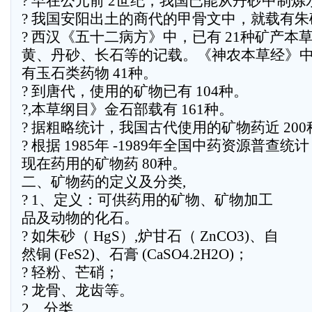
? 早在公元前 2世纪，我国已能从丹砂中制炼
? 我国安阳出土的商代的甲骨文中，就载有朱
? 西汉《五十二病方》中，已有 21种矿产本
黄、丹砂、长石等的记载。《神农本草经》
有玉石类药物 41种。
? 到唐代，使用的矿物已有 104种。
?,本草纲目》金石部载有 161种。
? 据粗略统计，我国古代使用的矿物药近 200
? 根据 1985年 -1989年全国中药资源普查统
现在药用的矿物药 80种。
二、矿物药的定义及分类,
? 1、定义：可供药用的矿物、矿物加工
品及动物的化石。
? 如朱砂（ HgS）,炉甘石（ ZnCO3)、自
然铜 (FeS2)、石膏 (CaSO4.2H2O)；
? 轻粉、芒硝；
? 龙骨、龙齿等。
2、分类