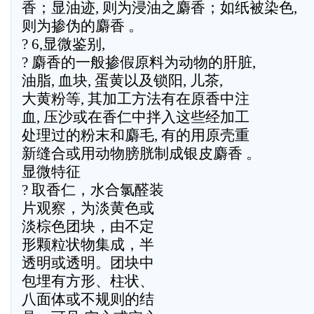
香；显油迹, 则为浸油之麝香；如纸被染色,
则为掺伪的麝香 。
? 6,显微鉴别,
? 麝香的一般掺假原料为动物的肝脏,
油脂, 血块, 蛋黄以及锁阳, 儿茶,
大黄粉等, 其加工方法有在原香中注
血, 压沙或在香仁中拌入这些经加工
处理过的粉末和麝毛, 有的用原壳重
新缝合或用动物膀胱制成银皮麝香 。
显微特征
? 取香仁，水合氯醛装
片观察，为淡黄色或
淡棕色团块，由不定
形颗粒状物集成，半
透明或透明。团块中
包埋有方形、柱状、
八面体或不规则的结