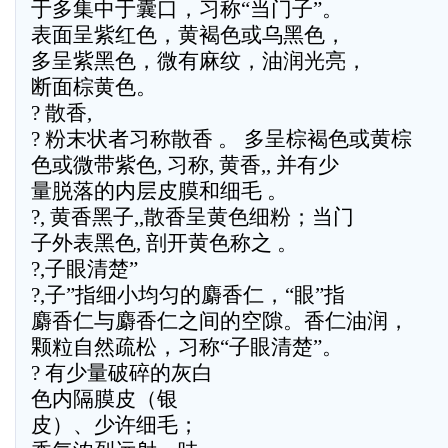
于多集中于囊口，习称“当门子”。
表面呈紫红色，黄褐色或乌黑色，
多呈紫黑色，微有麻纹，油润光亮，
断面棕黄色。
? 散香,
? 粉末状者习称散香 。 多呈棕褐色或黄棕
色或微带紫色, 习称, 黄香,, 并有少
量脱落的内层皮膜和细毛 。
?, 黄香黑子,,散香呈黄色细粉；当门
子外表黑色, 剖开黄色称之 。
?,子眼清楚”
?,子”指细小均匀的麝香仁，“眼”指
麝香仁与麝香仁之间的空隙。香仁油润，
颗粒自然疏松，习称“子眼清楚”。
? 有少量破碎的灰白
色内隔膜皮（银
皮）、少许细毛；