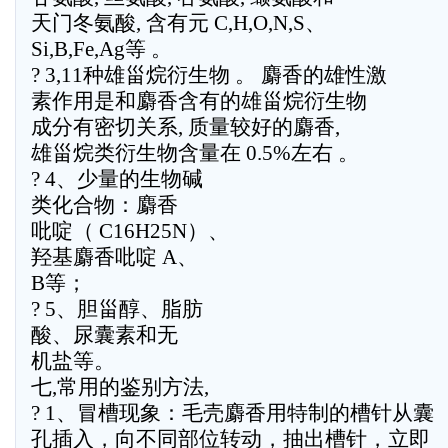
天门冬氨酸, 含有元 C,H,O,N,S、
Si,B,Fe,Ag等 。
? 3,11种雄甾烷衍生物 。 麝香的雄性激
素作用是和麝香含有的雄甾烷衍生物
成分有密切关系, 质量较好的麝香,
雄甾烷类衍生物含量在 0.5%左右 。
? 4、少量的生物碱
类化合物：麝香
吡啶（ C16H25N）、
羟基麝香吡啶 A、
B等；
? 5、胆甾醇、脂肪
酸、尿囊素和无
机盐等。
七,常用的鉴别方法,
? 1、冒槽现象：毛壳麝香用特制的槽针从囊
孔插入，向不同部位转动，抽出槽针，立即