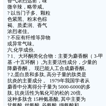
香气浓烈远射，味
微辛辣，略带咸。
? 以当门子多、颗粒
色紫黑、粉末色棕
褐、质柔润、香气
浓烈者佳。
? 不应有纤维等异物
或异常气味。
六,化学成份,
? 1、大环酮类化合物：主要为麝香酮（ 3-甲
基 -十五环酮 ）,为主要活性成分，少量的
降麝香酮 。 现已能人工合成麝香酮。
? 2,蛋白质和多肽, 高分子量的肽类是
抗炎的主要成分 。 1979年我国学者从
麝香中分离得分子量为 5000-6000的多
肽, 抗炎活性为氢化可的松的 20倍,
这种多肽含 15种氨基酸, 其中主要为
甘氨酸, 丝氨酸, 谷氨酸, 缬氨酸和