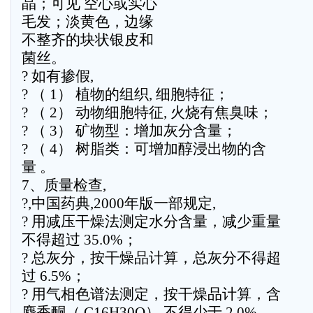
晶；可见 空心或实心
毛发；淡黄色，边缘
不整齐的块状银皮和
菌丝。
? 如有掺假,
? （ 1） 植物的组织, 细胞特征；
? （ 2） 动物细胞特征, 火烧有焦臭味；
? （ 3） 矿物型：增加灰分含量；
? （ 4） 树脂类：可增加醇浸出物的含
量 。
7、质量检查,
?,中国药典,2000年版一部规定,
? 用减压干燥法测定水分含量，减少重量
不得超过 35.0%；
? 总灰分，按干燥品计算，总灰分不得超
过 6.5%；
? 用气相色谱法测定，按干燥品计算，含
麝香酮（ C16H30O） 不得少于 2.0%。