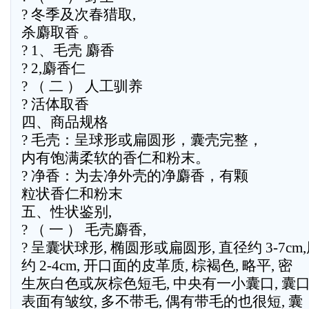
? 冬季及次春猎取,
杀麝取香 。
? 1、毛壳 麝香
? 2,麝香仁
? （ 二 ） 人工驯养
? 活体取香
四、商品规格
? 毛壳：呈球形或扁圆形，囊壳完整，
内有饱满柔软的香仁和粉末。
? 净香：为去净外壳的净麝香，有颗
粒状香仁和粉末
五、性状鉴别,
? （ 一 ） 毛壳麝香,
? 呈囊状球形, 椭圆形或扁圆形, 直径约 3-7cm
约 2-4cm, 开口面的皮革质, 棕褐色, 略平, 密
生灰白色或灰棕色短毛, 中央有一小囊口, 囊
表面有皱纹, 多不带毛, 偶有带毛的也很短, 囊