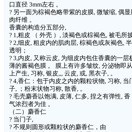
口直径 3mm左右 。
? 另一面为棕褐色略带紫的皮膜, 微皱缩, 偶显
肉纤维 。
香囊的构造分五部分,
? 1,粗皮 （ 外壳 ）, 淡褐色或棕褐色, 被毛
? 2,细皮, 粗皮内的肌肉层, 棕褐色或灰褐色, 半
透明；
? 3,内皮, 又称云皮, 为细皮内包住香囊的一层
薄的酱褐色膜 。 膜上有许多皱纹, 分泌物即
上产生, 习称, 银皮,,, 云皮, 或, 黑衣子, 。
? 4,香仁：包于内皮之内的颗粒状物, 习称, 当
子, ；粉末状物习称, 散香, 。
? 毛壳麝香以饱满, 皮薄, 仁多, 捏之有弹性, 香
气浓烈者为佳 。
（二）麝香仁
? 当门子,
? 不规则圆形或颗粒状的麝香仁，由