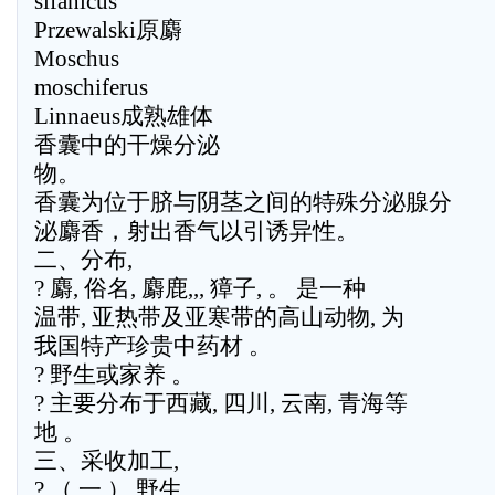
sifanicus
Przewalski原麝
Moschus
moschiferus
Linnaeus成熟雄体
香囊中的干燥分泌
物。
香囊为位于脐与阴茎之间的特殊分泌腺分
泌麝香，射出香气以引诱异性。
二、分布,
? 麝, 俗名, 麝鹿,,, 獐子, 。 是一种
温带, 亚热带及亚寒带的高山动物, 为
我国特产珍贵中药材 。
? 野生或家养 。
? 主要分布于西藏, 四川, 云南, 青海等
地 。
三、采收加工,
? （ 一 ） 野生