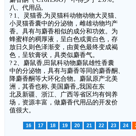
八、代用品,
? 1、灵猫香,为灵猫科动物动物大灵猫、
小灵猫香囊中的分泌物，雌雄动物均产
香。具有与麝香相似的成分和功效。为
蜂蜜样的稠厚液，呈白色或黄白色，存
放日久则色泽渐变，由黄色最终变成褐
色，呈软膏状，具类似麝香气。
? 2、麝鼠香,田鼠科动物麝鼠雄性香囊
中的分泌物，具有与麝香等同的麝香酮、
降麝香酮等大环化合物。麝鼠原产北美
洲，其香也称, 美国麝香,,我国在东
北及新疆、浙江、广西等省区均有饲养
场，资源丰富，做麝香代用品的开发价
值很大。
16
17
18
19
20
21
22
23
24