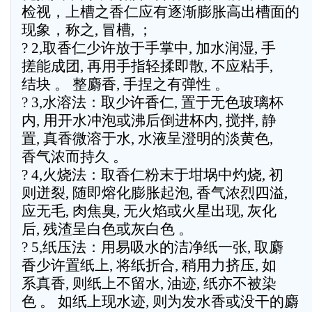
检视，上槽之香仁应有逐渐膨胀高出槽面的
现象，称之, 冒槽, ；
? 2,取香仁少许放于手掌中, 加水润湿, 手
搓能成团, 再用手指轻揉即散, 不应粘手,
结块 。 整麝香, 手捏之有弹性 。
? 3,水溶法：取少许香仁, 置于无色玻璃杯
内, 用开水冲泡或沸后倒进杯内, 搅拌, 静
置, 真香微溶于水, 水液呈澄明的淡黄色,
香气浓而持久 。
? 4,火烧法：取香仁粉末于坩埚中灼烧, 初
则迸裂, 随即熔化膨胀起泡, 香气浓烈四溢,
应无毛, 肉焦臭, 无火焰或火星出现, 灰化
后, 残渣呈白色或灰白色 。
? 5,纸压法：用易吸水的洁净纸一张, 取麝
香少许置纸上, 将纸折合, 稍用力挤压, 如
系真香, 则纸上不留水, 油迹, 纸亦不被染
色 。 如纸上现水迹, 则为发水香或没干的麝