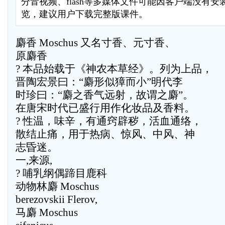
分音视频、flash等多媒体文件可能因客户端没有
览，建议用户下载完整版课件。
麝香 Moschus 又名寸香、元寸香、
原麝香
? 本品始载于《神农本草经》。列为上品，
晋陶宏景曰：“麝形似獐而小”明代李
时珍曰：“麝之香气远射，故谓之麝”。
在唐宋时代已盛行用作化妆品及香料。
? 性温，味辛，有通窍辟秽，活血通络，
散结止痛，用于热病、惊风、中风、神
志昏迷。
一,来源,
? 哺乳纲偶蹄目鹿科
动物林麝 Moschus
berezovskii Flerov,
马麝 Moschus