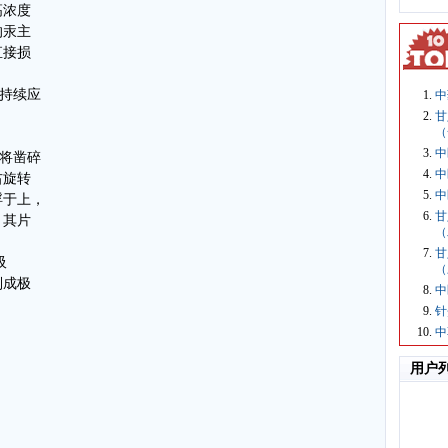
高浓度
的汞主
直接损
宜持续应
中
甘
（
中
，将凿碎
中
右旋转
中
浮于上，
甘
，其片
（
甘
吸
（
制成极
中
针
中
用户