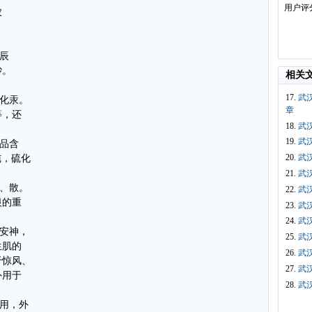
用户评
农
辰
砂。
相关
17.
武
硫化汞。
章
等，还
18.
武
19.
武
本品含
20.
武
纯，硫化
21.
武
入丸、散。
22.
武
银的重
23.
武
24.
武
心安神，
25.
武
生肌的
26.
武
于惊风、
27.
武
外用于
28.
武
作用，外