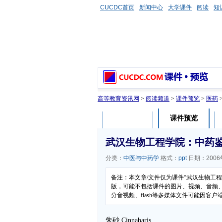
CUCDC首页
新闻中心
大学课件
阅读
知
高等教育资讯网
>
阅读频道
>
课件预览
>
医药
课件预览
课件介绍
武汉生物工程学院：中药
分类：
中医与中药学
格式：
ppt
日期：2006
备注：本文章/文件仅为课件“武汉生物工
版，可能不包括课件的图片、视频、音频
分音视频、flash等多媒体文件可能因
朱砂 Cinnabaris