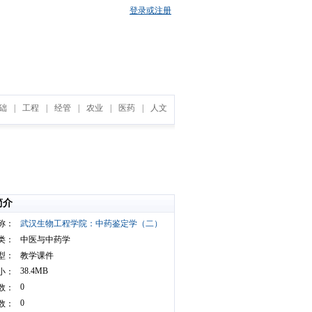
登录或注册
础
|
工程
|
经管
|
农业
|
医药
|
人文
简介
称：
武汉生物工程学院：中药鉴定学（二）
类：
中医与中药学
型：
教学课件
38.4MB
小：
0
数：
0
数：