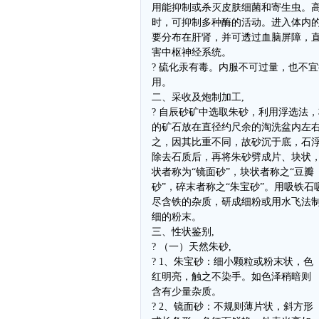
用能抑制或杀灭皮肤细菌和寄生虫。
时，可抑制多种酶的活动。进入体内
要分布在肝肾，并可透过血脑屏障，
害中枢神经系统。
? 硫化汞有毒。内服不可过量，也不
用。
二、采收及炮制加工,
? 自辰砂矿中选取朱砂，利用浮选法
的矿石放在直径约尺余的淘洗盆内左
之，因其比重不同，故砂沉于底，石
除去石质后，再将朱砂劈成片、块状
状者称为“镜面砂”，块状者称之“豆瓣
砂”，碎末者称之“朱宝砂”。用吸铁石
尽含铁的杂质，研成细粉或用水飞法
细的粉末。
三、性状鉴别,
? （一）天然朱砂,
? 1、朱宝砂：细小颗粒或粉末状，色
红明亮，触之不染手。如色泽稍暗则
含有少量杂质。
? 2、镜面砂：不规则薄片状，斜方形