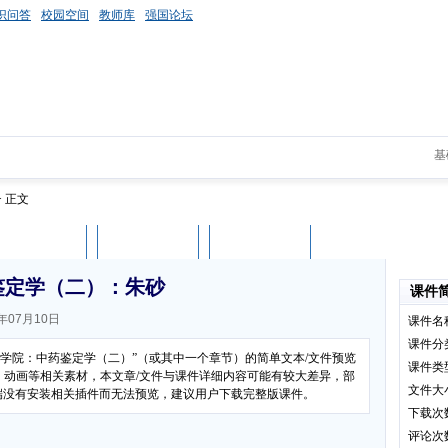
识问答
校园空间
教师库
强国论坛
基
> 正文
课件评论
用户列表
立即下载
鉴定学（二）：朱砂
课件
年07月10日
课件名
课件分
程学院：中药鉴定学（二）”（或其中一个章节）的简单文本/文件预览
课件类
、动画等相关素材，本文章/文件与课件详细内容可能有较大差异，部
文件大
客户端没有安装相关插件而无法预览，建议用户下载完整版课件。
下载次
评论次