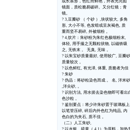
或长条形，色红而鲜艳，外表光亮如
镜面，质松脆易破碎。又分红镜；青
镜。
? 3,豆瓣砂 （ 个砂 ）,块状较大, 多角
形, 大小不等, 色发暗或呈灰褐色, 质
重而坚不易碎, 外被细粉 。
? 4,饮片：朱砂粉为朱红色极细粉末,
体轻, 用手撮之无颗粒状物, 以磁铁吸
之, 无铁末 。 无臭, 无味 。
? 以朱宝砂质量最好, 使用较广, 豆瓣
质量较次 。
? 以色鲜红, 有光泽, 体重, 质脆者为佳
? 朱砂
? 伪品：将砂粒染色而成 。 名, 洋米砂,
,洋尖砂, 。
? 识别方法, 用水搓去染色物即可看出
色沙粒 。
? 鉴别要点：将少许朱砂置于玻璃板上
以笔管压碎, 碎后内外色红为纯品, 内
色白的为夹石, 质不佳 。
（二）人工朱砂,
? 以水银、硫黄（ 4,1）为原料，加热