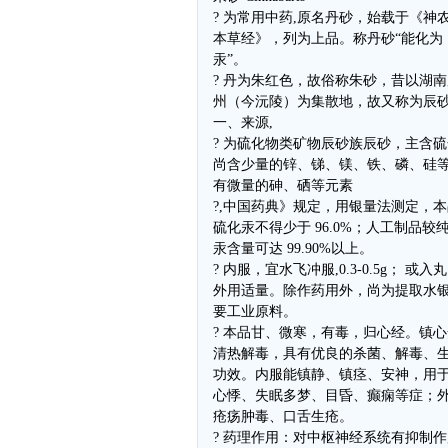
? 为常用中药,原名丹砂，始载于《神
本草经》，列为上品。称丹砂“能化为
汞”。
? 丹为朱红色，故俗称朱砂，昔以湖南
州（今沅陵）为集散地，故又称为辰
一、来源,
? 为硫化物类矿物辰砂族辰砂，主含
尚含少量的锌、锑、镁、铁、磷、硅
有微量的砷、硒等元素
?,中国药典》规定，用银量法测定，
硫化汞不得少于 96.0%；人工制品较
汞含量可达 99.90%以上。
? 内服，宜水飞冲服,0.3-0.5g； 或
外用适量。除作药用外，尚为提取水
要工业原料。
? 本品甘、微寒，有毒，归心经。镇
清热解毒，具有优良的杀菌、解毒、
功效。内服能镇静、镇痉、安神，用
心悸、失眠多梦、目昏、癫痫等症；
疮疡肿毒、口舌生疮。
? 药理作用：对中枢神经系统有抑制