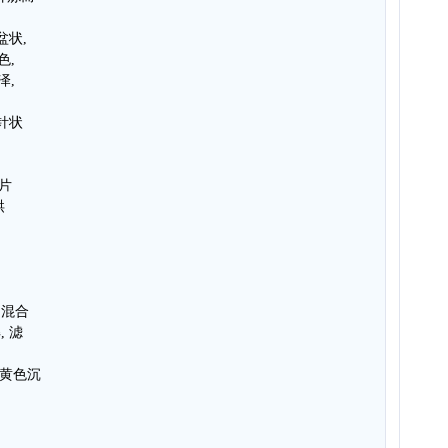
盆状,
色,
泽,
成针状
铜片
烘
 的混合
, 滤
生黄色沉