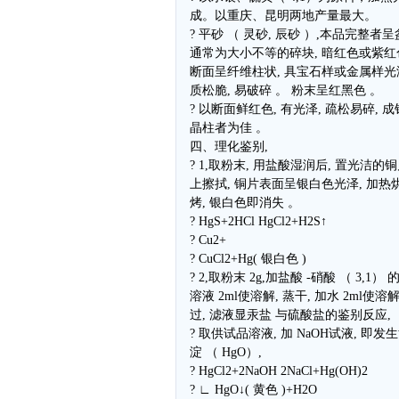
成。以重庆、昆明两地产量最大。
? 平砂 （ 灵砂, 辰砂 ）,本品完整者呈
通常为大小不等的碎块, 暗红色或紫红
断面呈纤维柱状, 具宝石样或金属样光
质松脆, 易破碎 。 粉末呈红黑色 。
? 以断面鲜红色, 有光泽, 疏松易碎, 
晶柱者为佳 。
四、理化鉴别,
? 1,取粉末, 用盐酸湿润后, 置光洁的
上擦拭, 铜片表面呈银白色光泽, 加热
烤, 银白色即消失 。
? HgS+2HCl HgCl2+H2S↑
? Cu2+
? CuCl2+Hg( 银白色 )
? 2,取粉末 2g,加盐酸 -硝酸 （ 3,1）
溶液 2ml使溶解, 蒸干, 加水 2ml使溶解
过, 滤液显汞盐 与硫酸盐的鉴别反应,
? 取供试品溶液, 加 NaOH试液, 即发
淀 （ HgO）,
? HgCl2+2NaOH 2NaCl+Hg(OH)2
? ∟ HgO↓( 黄色 )+H2O