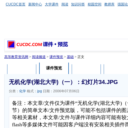
CUCDC首页
新闻中心
大学课件
阅读
知识问答
校园空间
教师库
强国论
高等教育资讯网
>
阅读频道
>
课件预览
>
基础
> 正文
课件预览
课件介绍
课件评论
用户列表
无机化学(湖北大学)（一）：幻灯片34.JPG
分类：
化学
格式：
jpg
日期：2006年07月06日
备注：本文章/文件仅为课件“无机化学(湖北大学)
节）的简单文本/文件预览版，可能不包括课件的图
等相关素材，本文章/文件与课件详细内容可能有较
flash等多媒体文件可能因客户端没有安装相关插