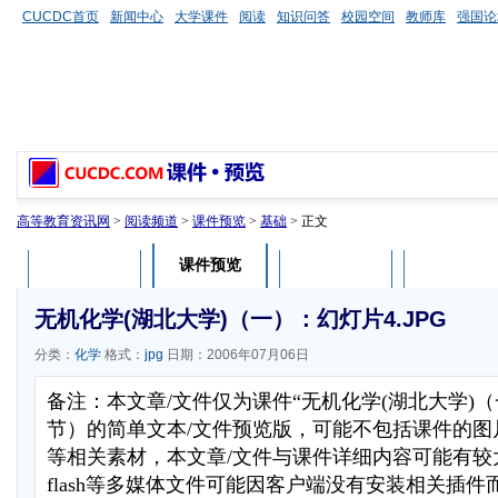
CUCDC首页
新闻中心
大学课件
阅读
知识问答
校园空间
教师库
强国论
高等教育资讯网
>
阅读频道
>
课件预览
>
基础
> 正文
课件预览
课件介绍
课件评论
用户列表
无机化学(湖北大学)（一）：幻灯片4.JPG
分类：
化学
格式：
jpg
日期：2006年07月06日
备注：本文章/文件仅为课件“无机化学(湖北大学)
节）的简单文本/文件预览版，可能不包括课件的图
等相关素材，本文章/文件与课件详细内容可能有较
flash等多媒体文件可能因客户端没有安装相关插