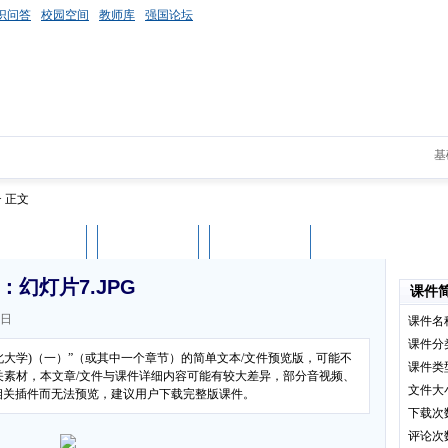
识问答
校园空间
教师库
强国论坛
基
> 正文
课件评论
用户列表
立即下载
：幻灯片7.JPG
课件
6日
课件名
课件分
北大学)（一）”（或其中一个章节）的简单文本/文件预览版，可能不
课件类
关素材，本文章/文件与课件详细内容可能有较大差异，部分音视频、
文件大
装相关插件而无法预览，建议用户下载完整版课件。
下载次
评论次