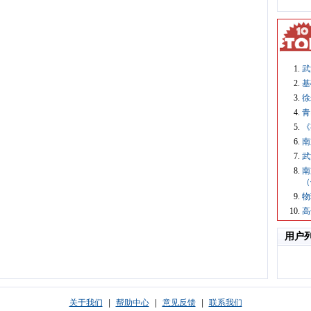
武
基
徐
青
《
南
武
南
（
物
高
用户
关于我们
|
帮助中心
|
意见反馈
|
联系我们