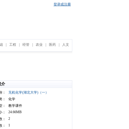
登录或注册
础
|
工程
|
经管
|
农业
|
医药
|
人文
简介
称：
无机化学(湖北大学)（一）
类：
化学
型：
教学课件
24.66MB
小：
2
数：
1
数：