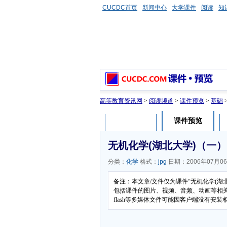
CUCDC首页
新闻中心
大学课件
阅读
知
高等教育资讯网
>
阅读频道
>
课件预览
>
基础
课件预览
课件介绍
无机化学(湖北大学)（一）
分类：
化学
格式：
jpg
日期：2006年07月0
备注：本文章/文件仅为课件“无机化学(湖
包括课件的图片、视频、音频、动画等相
flash等多媒体文件可能因客户端没有安