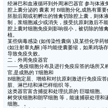
经淋巴和血液循环到外周淋巴器官 参与体液免
腔上囊分泌的 囊素 对 B细胞分化,成熟有重要
胚胎后期或初孵出的雏禽切除腔上囊，则体
制，浆细胞减少或消失，接受抗原刺激后不
腔上囊对细胞免疫则影响很小，被切除的雏
植。
某些病毒感染 (如传染性囊病 )及某些化学药
(如注射睾丸酮 )等均能使囊萎缩，如果鸡场
导致免疫失败。
二．外周免疫器官
—— 免疫细胞分布及进行免疫应答的场所又称次
官,是成熟的 T细胞和
B细胞定居、增殖和对抗原刺激进行免疫应答的
脏、淋巴结和淋巴样组织 等。
这类器官富含捕捉和处理抗原的 巨噬细胞、
树突状细胞和朗罕细胞 等，能速捕获处理和
细胞。 。