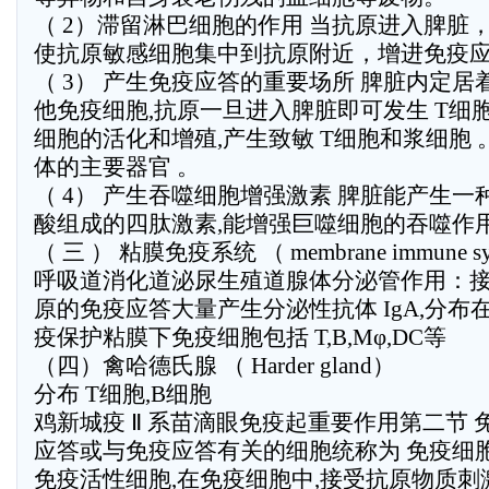
（ 2）滞留淋巴细胞的作用 当抗原进入脾脏
使抗原敏感细胞集中到抗原附近，增进免疫
（ 3） 产生免疫应答的重要场所 脾脏内定
他免疫细胞,抗原一旦进入脾脏即可发生 T细胞
细胞的活化和增殖,产生致敏 T细胞和浆细胞 
体的主要器官 。
（ 4） 产生吞噬细胞增强激素 脾脏能产生
酸组成的四肽激素,能增强巨噬细胞的吞噬作用
（ 三 ） 粘膜免疫系统 （ membrane immune s
呼吸道消化道泌尿生殖道腺体分泌管作用：
原的免疫应答大量产生分泌性抗体 IgA,分
疫保护粘膜下免疫细胞包括 T,B,Mφ,DC等
（四）禽哈德氏腺 （ Harder gland）
分布 T细胞,B细胞
鸡新城疫 Ⅱ 系苗滴眼免疫起重要作用第二节
应答或与免疫应答有关的细胞统称为 免疫细胞
免疫活性细胞,在免疫细胞中,接受抗原物质刺