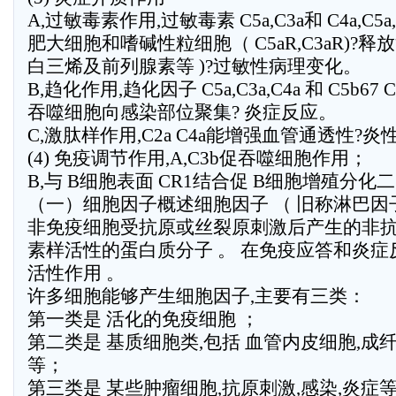
A,过敏毒素作用,过敏毒素 C5a,C3a和 C4a,C5a,
肥大细胞和嗜碱性粒细胞（ C5aR,C3aR)?释
白三烯及前列腺素等 )?过敏性病理变化。
B,趋化作用,趋化因子 C5a,C3a,C4a 和 C5b67 C5
吞噬细胞向感染部位聚集? 炎症反应。
C,激肽样作用,C2a C4a能增强血管通透性?
(4) 免疫调节作用,A,C3b促吞噬细胞作用；
B,与 B细胞表面 CR1结合促 B细胞增殖分化
（一）细胞因子概述细胞因子 （ 旧称淋巴因子
非免疫细胞受抗原或丝裂原刺激后产生的非抗
素样活性的蛋白质分子 。 在免疫应答和炎
活性作用 。
许多细胞能够产生细胞因子,主要有三类：
第一类是 活化的免疫细胞 ；
第二类是 基质细胞类,包括 血管内皮细胞,成
等；
第三类是 某些肿瘤细胞,抗原刺激,感染,炎症