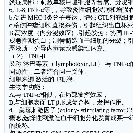
炎症局部；刺激单核巨噬细胞等合成、分泌细胞因子 
6,IL-8,TNF-α等 )，导致炎性细胞浸润和
b.促进 MHC-I类分子表达，增强 CTL对靶
c.杀伤肿瘤细胞 直接杀伤，引起组织出血坏
B.高浓度（内分泌效应）,引起发热；协同 IL-1
成急性期蛋白；制骨髓造血干细胞的分裂；
恶液质；介导内毒素致感染性休克。
（ 2） TNF-β
又称 淋巴毒素（ lymphotoxin,LT） 与 TN
同源性，二者结合同一受体。
细胞来源,激活的 T细胞。
生物学功能：
A,与 TNF-α相似，在局部发挥效应；
B,与细胞表面 LT-β形成复合物，发挥作用。
4、集落刺激因子 (colony- stimulating factor,C
概念,选择性刺激造血干细胞分化发育成某一
的统称。