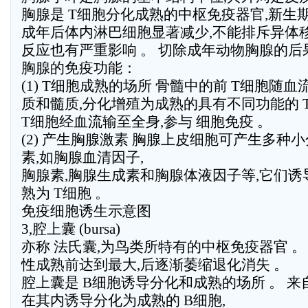
胸腺是 T细胞分化成熟的中枢免疫器官,新生
成年后体内淋巴细胞显著减少,不能排斥异体
反应也有严重影响 。 切除成年动物胸腺的后
胸腺的免疫功能：
(1) T细胞成熟的场所 骨髓中的前 T细胞随
质和髓质,分化增殖为成熟的具有不同功能的 T
T细胞经血流输至全身,参与 细胞免疫 。
(2) 产生胸腺激素 胸腺上皮细胞可产生多种
素,如胸腺血清因子,
胸腺素,胸腺生成素和胸腺体液因子等,它们诱导
熟为 T细胞 。
免疫细胞诱生示意图
3,腔上囊 (bursa)
亦称 法氏囊,为鸟类所特有的中枢免疫器官 。
性成熟前达到最大,后逐渐萎缩退化消失 。
腔上囊是 B细胞诱导分化和成熟的场所 。 
在其内诱导分化为成熟的 B细胞,