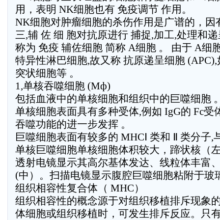
用，表明 NK细胞也有 免疫调节 作用。
NK细胞对肿瘤细胞的杀伤作用是广谱的，因有
三,辅 佐 细 胞对抗原进行 捕捉,加工,处理和
称为 免疫 辅佐细胞 简称 A细胞 。 由于 A
特异性淋巴细胞,故又称 抗原递呈细胞 (APC
突状细胞等 。
1,单核吞噬细胞 (Mф)
包括血液中的单核细胞和组织中的巨噬细胞 
单核细胞表面具有多种受体,例如 IgG的 Fc受
吞噬功能的进一步发挥 。
巨噬细胞表面有较多的 MHCⅠ 类和 Ⅱ 类分子
单核巨噬细胞单核细胞体积较大，蹄状核（
透射电镜显示其高尔基体发达、线粒体丰富
(中）。扫描电镜显示腹腔巨噬细胞粘附于玻
组织相容性复合体（ MHC）
组织相容性的概念源于对组织移植排斥现象
体细胞或组织移植时，可发生排斥反应。只