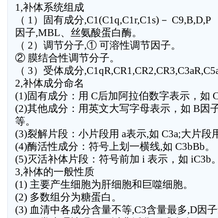
1,补体系统组成
（ 1）固有成分,C1(C1q,C1r,C1s)－ C9,B,D,P
因子,MBL、丝氨酸蛋白酶。
（ 2）调节分子,① 可溶性调节因子。
② 膜结合性调节分子。
（ 3）受体成分,C1qR,CR1,CR2,CR3,C3aR,C
2,补体成分命名
(1)固有成分：用 C后加阿拉伯数字表示，如 C1
(2)其他成分：用英文大写字母表示，如 B因子,
等。
(3)裂解片段：小片段用 a表示,如 C3a;大片段用
(4)酶活性成分：符号上划一横线,如 C3bBb。
(5)灭活补体片段：符号前加 i 表示，如 iC3b
3,补体的一般性质
(1) 主要产生细胞为肝细胞和巨噬细胞。
(2) 多数组分为糖蛋白。
(3) 血清中各成分含量不等,C3含量最多,D因