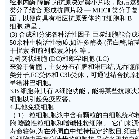
经胞内酶 降解 为抗原决定簇小片段，随后这些
类分子结合 形成抗原片段 — MHCⅡ 类分子
面，以便向具有相应抗原受体的 T细胞和 B
细胞 递呈 。
(3) 合成和分泌各种活性因子 巨噬细胞能合
50余种生物活性物质,如许多酶类 (蛋白酶,溶菌酶
干扰素 和前列腺素,补体 等 。
2,树突状细胞 (DC)和郎罕细胞 (LC)
来源于骨髓，主要分布在脾和淋巴结,无吞噬能力
类分子,FC受体和 C3b受体，可通过结合抗
呈给淋巴细胞。
3,B 细胞兼具有 A细胞功能，能将某些抗原决
细胞以引起免疫应答。
4,其他免疫细胞
（ 1） 粒细胞,胞浆中含有颗粒的白细胞统称
胞,嗜酸性粒细胞和嗜碱性粒细胞 。 它们来源
寿命较短,为在外周血中维持恒定的数目,须由