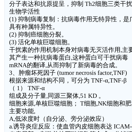
分子表达和抗原提呈，抑制 Th2细胞三类干
生物学活性
(1) 抑制病毒复制：抗病毒作用无特异性，
具有种属特异性。
(2) 抑制癌细胞分裂。
(3) 活化单核巨噬细胞。
干扰素的作用机制本身对病毒无灭活作用,主
其产生一种抗病毒蛋白,这种蛋白可干扰病毒
mRNA的翻译,从而抑制了新病毒的合成。
3、肿瘤坏死因子 (tumor necrosis factor,TNF)
根据来源和结构不同，可分为 TNF-α,TNF-β
（ 1） TNF-α
组成及分子量,同源三聚体,51 KD 。
细胞来源,单核巨噬细胞； T细胞,NK细胞和
主要功能,
A,低浓度时（自分泌、旁分泌效应）
a.诱导炎症反应：使血管内皮细胞表达 ICAM