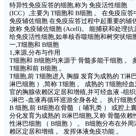
特异性免疫应答的细胞,称为 免疫活性细胞
(ICC）,主要为 T细胞和 B细胞 。 在免疫应
免疫辅佐细胞 在免疫应答过程中起重要的辅佐
故称 免疫辅佐细胞 (Acell)。 能捕获和处
给免疫活性细胞,如单核吞噬细胞和树突状细胞
一,T细胞和 B细胞
1,来源,分布与作用
T细胞和 B细胞均来源于 骨髓多能干细胞 。
T细胞和前 B细胞 。
T细胞,前 T细胞进入 胸腺 发育为成熟的 T淋
淋巴细胞 ）,简称 T细胞 。 成熟的 T细胞
官的胸腺依赖区定居和增殖,并可经血液 -组织
-淋巴 -血液再循环巡游全身各处 。 执行细胞
B 细胞,前 B细胞在骨髓 （ 哺乳类 ） 或腔上囊
分化发育为成熟的 B淋巴细胞,又称 骨髓依
性淋巴细胞 （ B细胞 ） 。 B细胞分布在
赖区定居和增殖 。 发挥体液免疫功能 。