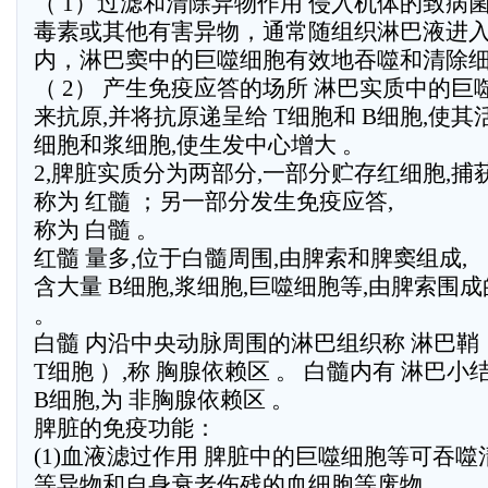
（ 1）过滤和清除异物作用 侵入机体的致病
毒素或其他有害异物，通常随组织淋巴液进
内，淋巴窦中的巨噬细胞有效地吞噬和清除
（ 2） 产生免疫应答的场所 淋巴实质中的
来抗原,并将抗原递呈给 T细胞和 B细胞,使其
细胞和浆细胞,使生发中心增大 。
2,脾脏实质分为两部分,一部分贮存红细胞,捕
称为 红髓 ；另一部分发生免疫应答,
称为 白髓 。
红髓 量多,位于白髓周围,由脾索和脾窦组成,
含大量 B细胞,浆细胞,巨噬细胞等,由脾索围
。
白髓 内沿中央动脉周围的淋巴组织称 淋巴鞘 
T细胞 ）,称 胸腺依赖区 。 白髓内有 淋巴
B细胞,为 非胸腺依赖区 。
脾脏的免疫功能：
(1)血液滤过作用 脾脏中的巨噬细胞等可吞
等异物和自身衰老伤残的血细胞等废物。