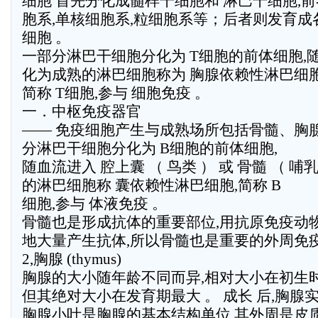
细胞 首先分化成髓样干细胞和 淋巴干细胞,
胞系,单核细胞系,粒细胞系等；后者则发育成
细胞 。
一部分淋巴干细胞分化为 T细胞的前体细胞,随
化为成熟的淋巴细胞称为 胸腺依赖性淋巴细胞
简称 T细胞,参与 细胞免疫 。
一．中枢免疫器官
—— 免疫细胞产生与成熟场所包括骨髓、胸
分淋巴干细胞分化为 B细胞的前体细胞,
随血流进入 腔上囊 （ 鸟类 ） 或 骨髓 （ 哺
的淋巴细胞称 囊依赖性淋巴细胞,简称 B
细胞,参与 体液免疫 。
骨髓也是形成抗体的重要部位,用抗原免疫动物
地大量产生抗体,所以骨髓也是重要的外周免疫
2,胸腺 (thymus)
胸腺的大小随年龄不同而异,相对大小在初生时
但其绝对大小在发育期最大 。 成长 后,胸腺实
胸腺小叶是胸腺的基本结构单位,其外周是皮质