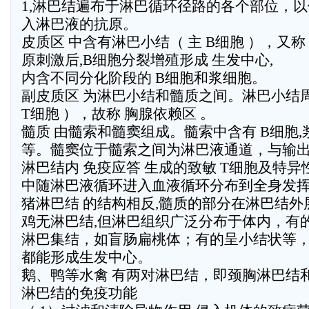
1,淋巴结遍布于淋巴循环径路的各个部位，
入淋巴液的抗原。
皮质区 中含有淋巴小结（ 主 B细胞 ），又称
原刺激后,B细胞分裂增殖形成 生发中心,
内含不同分化阶段的 B细胞和浆细胞。
副皮质区 为淋巴小结和髓质之间。淋巴小结
T细胞 ），故称 胸腺依赖区 。
髓质 由髓索和髓窦组成。髓索中含有 B细胞
等。髓窦位于髓索之间为淋巴液通道，与输
淋巴结内 免疫应答 生成的致敏 T细胞及特
中随淋巴液循环进入血液循环分布到全身发
猪淋巴结 的结构相反,髓质的部分在淋巴结外
鸡无淋巴结,但淋巴组织广泛分布于体内，有
淋巴集结，如盲肠扁桃体；有的呈小结状等
都能形成生发中心。
鹅、鸭等水禽 有两对淋巴结，即颈胸淋巴结
淋巴结的免疫功能