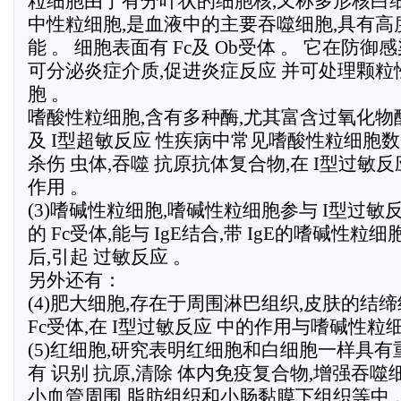
粒细胞由于有分叶状的细胞核,又称多形核白细
中性粒细胞,是血液中的主要吞噬细胞,具有
能 。 细胞表面有 Fc及 Ob受体 。 它在防
可分泌炎症介质,促进炎症反应 并可处理颗
胞 。
嗜酸性粒细胞,含有多种酶,尤其富含过氧化物酶
及 I型超敏反应 性疾病中常见嗜酸性粒细胞数
杀伤 虫体,吞噬 抗原抗体复合物,在 I型过
作用 。
(3)嗜碱性粒细胞,嗜碱性粒细胞参与 I型过敏反
的 Fc受体,能与 IgE结合,带 IgE的嗜碱性
后,引起 过敏反应 。
另外还有：
(4)肥大细胞,存在于周围淋巴组织,皮肤的结缔
Fc受体,在 I型过敏反应 中的作用与嗜碱性粒
(5)红细胞,研究表明红细胞和白细胞一样具有
有 识别 抗原,清除 体内免疫复合物,增强吞噬
小血管周围,脂肪组织和小肠黏膜下组织等中 