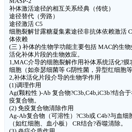
MASP-2
补体激活途径的相互关系经典（传统）
途径替代（旁路）
途径激活 C5
细胞裂解甘露糖凝集素途径非抗体依赖激活 C3
体依赖
(三 ) 补体的生物学功能主要包括 MAC的生
活化补体片段的生物效应。
1,MAC介导的细胞裂解作用补体系统活化?膜
细胞（如奈瑟细菌等 G阴性菌，异型红细胞
2,补体活化片段介导的生物学作用
(1)调理作用
Ag(颗粒性 )-Ab 复合物?C3b,C4b,iC3b?
疫复合物。
(2) 免疫复合物清除作用
Ag-Ab复合物（可溶性）?C3b或 C4b?与血细
（如红细胞、血小板） CR结合?吞噬清除。
(3) 炎症介质作用