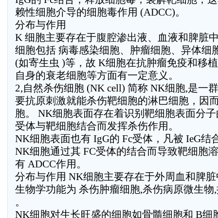
赖性细胞介导的细胞毒作用 (ADCC)。
分布与作用
K 细胞主要存在于腹腔渗出液、血液和脾脏中
细胞包括 病毒感染细胞、肿瘤细胞、异体细
(如寄生虫 )等，故 K细胞在抗肿瘤免疫和移
自身的衰老细胞等方面有一定意义。
2,自然杀伤细胞 (NK cell) 简称 NK细胞,
要抗原刺激就能杀伤靶细胞的淋巴细胞，因
胞。 NK细胞表面存在着识别靶细胞表面分子
受体与靶细胞结合而发挥杀伤作用。
NK细胞表面也有 IgG的 Fc受体，凡被 Ie
NK细胞通过其 FC受体的结合而导致靶细胞溶
有 ADCC作用。
分布与作用 NK细胞主要存在于外周血和脾脏
生物学功能为 杀伤肿瘤细胞,杀伤病原微生物
。
NK细胞对生长旺盛的细胞如骨髓细胞和 B细