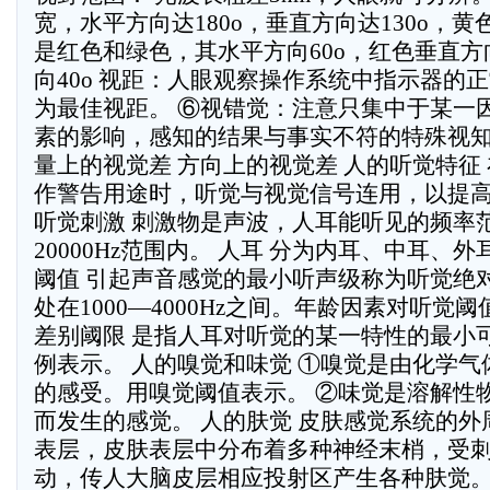
宽，水平方向达180o，垂直方向达130o，
是红色和绿色，其水平方向60o，红色垂直方
向40o 视距：人眼观察操作系统中指示器的正
为最佳视距。 ⑥视错觉：注意只集中于某一
素的影响，感知的结果与事实不符的特殊视知
量上的视觉差 方向上的视觉差 人的听觉特征
作警告用途时，听觉与视觉信号连用，以提
听觉刺激 刺激物是声波，人耳能听见的频率范
20000Hz范围内。 人耳 分为内耳、中耳、
阈值 引起声音感觉的最小听声级称为听觉绝
处在1000—4000Hz之间。年龄因素对听觉
差别阈限 是指人耳对听觉的某一特性的最小
例表示。 人的嗅觉和味觉 ①嗅觉是由化学
的感受。用嗅觉阈值表示。 ②味觉是溶解性
而发生的感觉。 人的肤觉 皮肤感觉系统的
表层，皮肤表层中分布着多种神经末梢，受
动，传人大脑皮层相应投射区产生各种肤觉。 