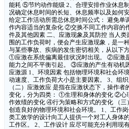
能耗 ⑤节约动作能级 2、合理安排作业休息
况确定休息时间的长短、休息频率以及如何安
给定工作活动所需总休息时间公式： 避免单
作内容适当的复杂化 ②交换不同工作内容的作
件及其他因素 二、应激现象及其防控 当人
围的工作负荷时，便会产生应激现象，是一
与某些事故、疾病的发生密切相关，从以下
①应激在系统偏离最佳状况时出现。 ②应激
能力之间不平衡引起。 ③应激的产生有动机
应激源 1、环境因素 包括物理环境和社会环境
动速度、工作负荷大小是主要因素。 3、组织
（二）应激效应 是指在应激状态下，操作者
变化，分为四类： ①生理和身体的变化 ②心
作效绩的变化 ④行为策略和方式的变化 （
创造良好的物理环境和社会环境。 1、工作岗
类工效学的设计向工人提供一个对工人身体
工作区。 2、工作设计 应尽可能充分利用现