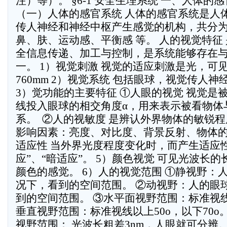
注）等）。 §6-1 安全生理系统 一、人体的
（一）人体的感官系统 人体的感官系统是人
传人神经和神经中枢产生感觉的机构，共分为
鼻、肤、运动感、平衡感 等。 人的视觉特征
全信息传递、加工与控制，是系统能够存在
一。 1）视觉刺激 视觉的适应刺激是光，可见
760mm 2）视觉系统 包括眼球，视觉传人
3）觉功能的主要特征 ①人眼的视觉 视觉是
线投入眼球的相交角度α，用来表示被看物体
系。  ②人的视敏度 是辨认外界物体的敏锐
影响因素：亮度、对比度、背景反射、物体的
适应性 当外界光度程度变化时，而产生适应
应”、“暗适应”。 5）颜色视觉 可见光波长
颜色的感觉。 6）人的视觉范围 ①静视野：
况下，看到的空间范围。 ②动视野：人的眼
到的空间范围。 ③水平面视野范围：标准视线
垂直视野范围：标准视线以上50o，以下70o
视野范围： 光波长粗差3nm，人眼就可分辨