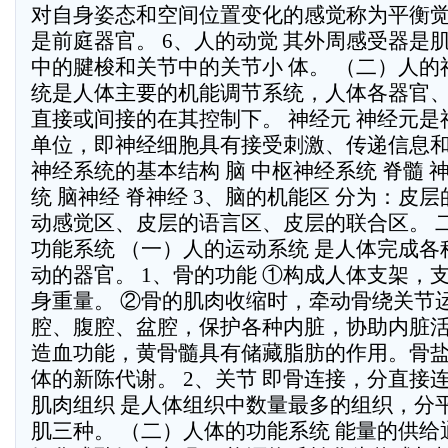
对自身姿态和空间位置变化的感觉称为平衡
是前庭器官。 6、人的动觉 其外周感受器是
中的腱梭和关节中的关节小 体。 （二）人的
统是人体主要的机能调节系统，人体各器官、
直接或间接的在其控制下。 神经元 神经元
单位，即神经细胞具有接受刺激、传递信息
神经系统的基本结构 脑 中枢神经系统 脊髓 
统 脑神经 脊神经 3、脑的机能区 分为：皮
动感觉区、皮层的语言区、皮层的联合区。 
功能系统 （一）人的运动系统 是人体完成
动的器官。 1、骨的功能 ①构成人体支架，
身重量。 ②骨的肌肉收缩时，牵动骨绕关节
腔、腹腔、盆腔，保护各种内脏，协助内脏活
造血功能，黄骨髓具有储藏脂肪的作用。骨
体的新陈代谢。 2、关节 即骨连接，分直接连
肌肉组织 是人体组织中数量最多的组织，分
肌三种。 （二）人体的功能系统 能量的供