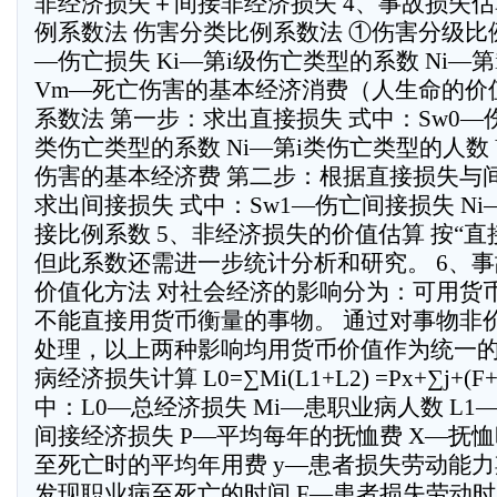
非经济损失＋间接非经济损失 4、事故损失
例系数法 伤害分类比例系数法 ①伤害分级比
—伤亡损失 Ki—第i级伤亡类型的系数 Ni—
Vm—死亡伤害的基本经济消费（人生命的价
系数法 第一步：求出直接损失 式中：Sw0—伤
类伤亡类型的系数 Ni—第i类伤亡类型的人数
伤害的基本经济费 第二步：根据直接损失与
求出间接损失 式中：Sw1—伤亡间接损失 N
接比例系数 5、非经济损失的价值估算 按“直
但此系数还需进一步统计分析和研究。 6、
价值化方法 对社会经济的影响分为：可用货
不能直接用货币衡量的事物。 通过对事物非
处理，以上两种影响均用货币价值作为统一的
病经济损失计算 L0=∑Mi(L1+L2) =Px+∑j+(F+
中：L0—总经济损失 Mi—患职业病人数 L1
间接经济损失 P—平均每年的抚恤费 X—抚恤
至死亡时的平均年用费 y—患者损失劳动能力
发现职业病至死亡的时间 F—患者损失劳动时