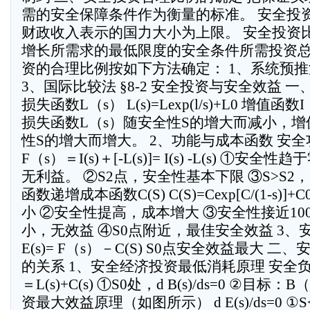
需的安全保障条件作为衡量的标准。 安全投
财政收入表示的国力大小为上限。 安全投资
增长所需求的最低限度的安全条件所需投资总
资的合理比例按如下方法确定： 1、系统预推
3、国际比较法 §8-2 安全投资与安全效益 一
损失函数L（s） L(s)=Lexp(l/s)+L0 增值函数I（s） 
损失函数L（s）随安全性S的增大而减小，增
性S的增大而增大。 2、功能与成本函数 安全
F（s）＝I(s)＋[-L(s)]= I(s) -L(s) ①
无利益。 ②S2点，安全性基本下限 ③S>S2
函数递增成本函数C(S) C(S)=Cexp[C/(1-s)
小 ②安全性提高，成本增大 ③安全性接近1
小，无效益 ④S0点附近，最佳安全效益 3、安
E(s)= F（s）－C(S) S0点安全效益最大 
的关系 1、安全经济投资最低消耗原理 安全负担函
＝L(s)+C(s) ①S0处，d B(s)/ds=0 ②目标
资最大效益原理（如图所示） d E(s)/ds=0 