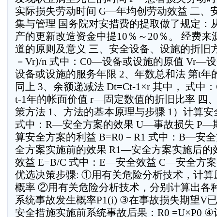
实际损失劳动时间 G—年均创劳动效益 二、
集与管理 国务院对安措费的提取做了规定：
产的更新改造资金中提10％～20％。 经费来
道的原则及意义 三、安全设备、设施的折旧方法 直
－Vr)/n 式中：C0—设备或设施的原值 Vr—
设备或设施的服务年限 2、年数总和法 第t年
同上 3、余额递减法 Dt=Ct-1×r 其中， 式中
t-1年的帐面价值 r—固定数值的折旧比率 四
策方法 1、方法的基本原理与步骤 1）计算安全
式中：R—安全方案的效果 U—事故损失 P—
算安全方案的利益 B=R0－R1 式中：B—安
全方案实施前的效果 R1—安全方案实施后的
效益 E=B/C 式中：E—安全效益 C—安全方
优选决策步骤: ①用有关危险分析技术，计
概率 ②用有关危险分析技术，分别计算出各
系统事故发生概率P1(i) ③在事故损失期望
安全措施实施前系统事故后果：R0 =U×P0