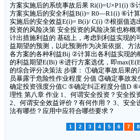
方案实施后的系统事故后果 Ri(i)=U×P1(i)
方案实施后的安全利益B(i)= R0—R1(i) 
实施后的安全效益E(i)= B(i)/ C(i) ⑦根
投资的风险决策 安全投资的风险决策也称概
计出措施利益的 基础上，考虑到利益实现的
益期望的预测，以此预测作为决策依据、方法
各方案的各种利益Bij ②计算出各利益实现的概
的利益期望E(Bi) ④进行方案选优，即max(E(B
的综合评分决策法 步骤： ①确定事故后果的
员暴露于危险性作业程度 分值 ③确定事故发
确定投资强度分值C ⑤确定纠正程度分值D 
理性 第八章 作业 1、何谓安全投资？安全
2、何谓安全效益评价？有何作用？ 3、安全
法有哪些？应用中应符合哪些要求？
1
2
3
4
5
6
7
8