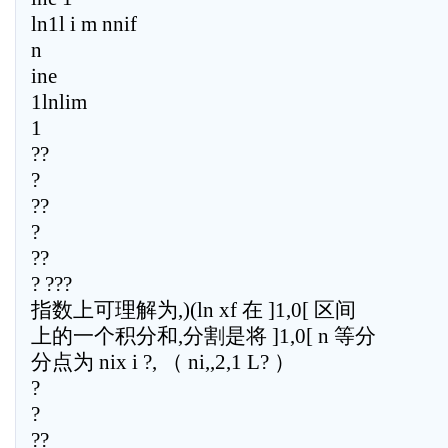
ln1l i m nnif
n
ine
1lnlim
1
??
?
??
?
??
? ???
指数上可理解为,)(ln xf 在 ]1,0[ 区间
上的一个积分和,分割是将 ]1,0[ n 等分
分点为 nix i ?, （ ni,,2,1 L? ）
?
?
??