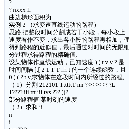
?
? nxxx L
曲边梯形面积为
实例 2 （求变速直线运动的路程）
思路,把整段时间分割成若干小段，每小段上
速度看作不变，求出各小段的路程再相加，
得到路程的近似值，最后通过对时间的无限
分过程求得路程的精确值,
设某物体作直线运动，已知速度 ) ( t v v ? 是
时间间隔 ],[ 2 1 T T 上 t 的一个连续函数，且
0 ) ( ? t v,求物体在这段时间内所经过的路程,
（ 1）分割 212101 TtttttT nn ?<<<<<? ?L
1???? iii ttt iii tvs ??? )(?
部分路程值 某时刻的速度
（ 2）求和 ii
n
i