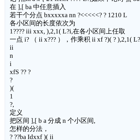
在 ],[ ba 中任意插入
若干个分点 bxxxxxa nn ?<<<<<? ? 1210 L
各小区间的长度依次为
1???? iii xxx, ),2,1( L?i,在各小区间上任取
一点 i? （ ii x??? ），作乘积 ii xf ?)( ? ),2,1(
ii
n
i
xfS ?? ?
?
)(
1
?,
定义
把区间 ],[ b a 分成 n 个小区间,
怎样的分法，
? ??ba Idxxf )( ii