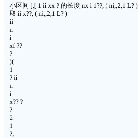
小区间 ],[ 1 ii xx ? 的长度 nx i 1??, ( ni,,2,1 L? )
取 ii x??, ( ni,,2,1 L? )
ii
n
i
xf ??
?
)(
1
? ii
n
i
x?? ?
?
2
1
?,