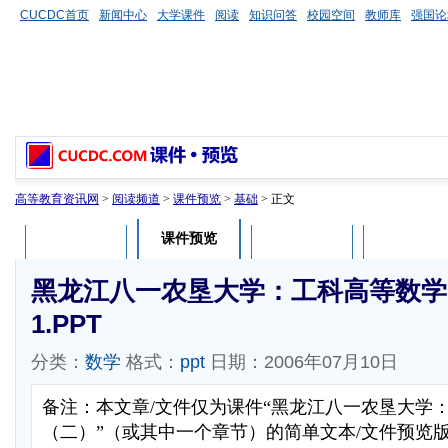
CUCDC首页
新闻中心
大学课件
阅读
知识问答
校园空间
教师库
强国论
高等教育资讯网
>
阅读频道
>
课件预览
>
基础
> 正文
课件预览
课件介绍
课件评论
用户列表
黑龙江八一农垦大学：工科高等数学
1.PPT
分类：
数学
格式：
ppt
日期：2006年07月10日
备注：本文章/文件仅为课件“黑龙江八一农垦大学
（二）”（或其中一个章节）的简单文本/文件预览