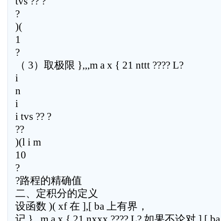
tvs ?? ?
?
)(
1
?
（ 3）取极限 },,,m a x { 21 nttt ???? L?
i
n
i
i tvs ?? ?
??
)(l i m
10
?
?路程的精确值
二、定积分的定义
设函数 )( xf 在 ],[ ba 上有界，
记 },,,m a x { 21 nxxx ???? L?,如果不论对 ],[ ba