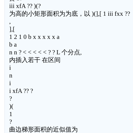
iii xfA ?? )(?
为高的小矩形面积为为底，以 )(],[ 1 iii fxx ??
,
],[
1 2 1 0 b x x x x x a
b a
n n ? < < < < < ? ? L 个分点,
内插入若干 在区间
i
n
i
i xfA ?? ?
?
)(
1
?
曲边梯形面积的近似值为