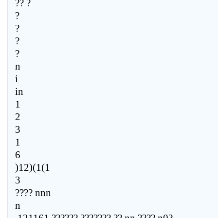
?? ?
?
?
?
?
n
i
in
1
2
3
1
6
)12)(1(1
3
???? nnn
n