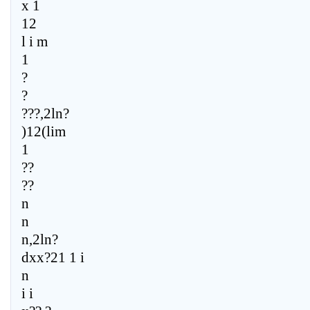
x 1
12
l i m
1
?
?
???,2ln?
)12(lim
1
??
??
n
n
n,2ln?
dxx?21 1 i
n
i i