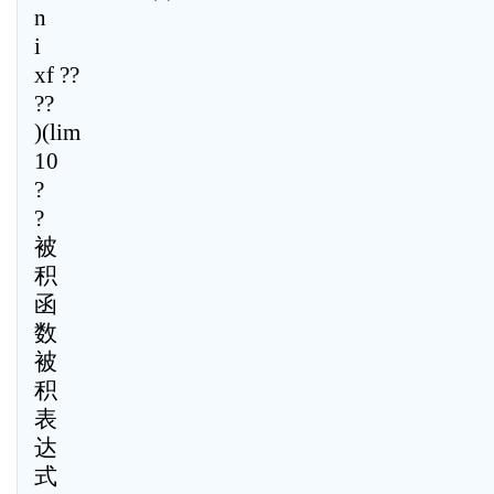
n
i
xf ??
??
)(lim
10
?
?
被
积
函
数
被
积
表
达
式