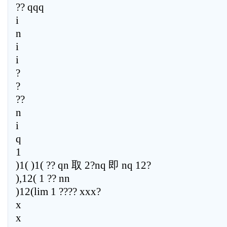
?? qqq
i
n
i
i
?
?
??
n
i
q
1
)1( )1( ?? qn 取 2?nq 即 nq 12?
),12( 1 ?? nn
)12(lim 1 ???? xxx?
x
x