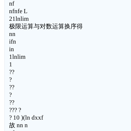
nf
nfnfe L
21lnlim
极限运算与对数运算换序得
nn
ifn
in
1lnlim
1
??
?
??
?
??
??? ?
? 10 )(ln dxxf
故 nn n