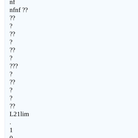
nf
nfnf ??
??
?
??
?
??
?
???
?
??
?
?
??
L21lim
.
1