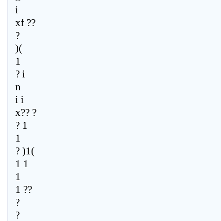
i
xf ??
?
)(
1
? i
n
i i
x?? ?
? 1
1
? )1(
1 1
1
1 ??
?
?