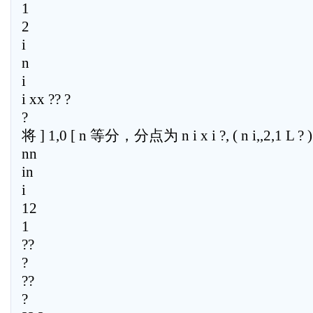
1
2
i
n
i
i xx ?? ?
?
将 ] 1,0 [ n 等分，分点为 n i x i ?, ( n i,,2,1 L ? )
nn
in
i
12
1
??
?
??
?