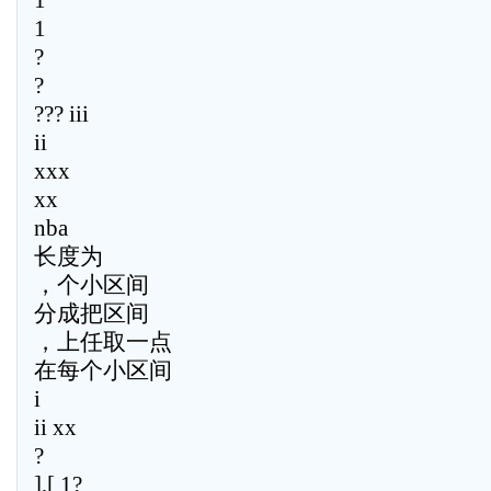
1
1
?
?
??? iii
ii
xxx
xx
nba
长度为
，个小区间
分成把区间
，上任取一点
在每个小区间
i
ii xx
?
],[ 1?