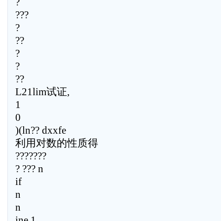
?
???
?
??
?
?
??
L21lim试证,
1
0
)(ln?? dxxfe
利用对数的性质得
???????
? ??? n
if
n
n
ine 1