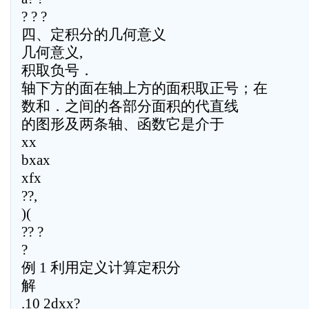
? ? ?
四、定积分的几何意义
几何意义,
积取负号．
轴下方的面在轴上方的面积取正号；在
数和．之间的各部分面积的代直线
的图形及两条轴、函数它是介于
xx
bxax
xfx
??,
)(
?? ?
?
例 1 利用定义计算定积分
解
.10 2dxx?