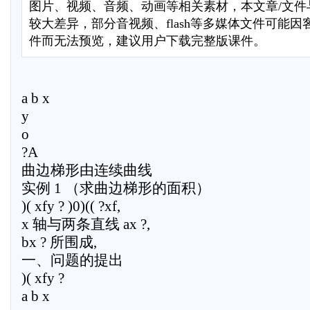
图片、视频、音频、动画等相关素材，本文章/文件
较大差异，部分音视频、flash等多媒体文件可能
件而无法预览，建议用户下载完整版课件。
a b x
y
o
?A
曲边梯形由连续曲线
实例 1 （求曲边梯形的面积）
)( xfy ? )0)(( ?xf,
x 轴与两条直线 ax ?,
bx ? 所围成,
一、问题的提出
)( xfy ?
a b x