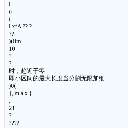
i
n
i
i xfA ?? ?
??
)(lim
10
?
?
时，趋近于零
即小区间的最大长度当分割无限加细
)0(
},,m a x {
,
21
?
????