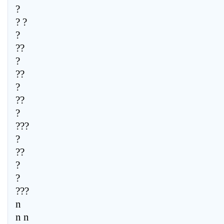
?
? ?
?
??
?
??
?
??
?
???
?
??
?
?
???
n
n n