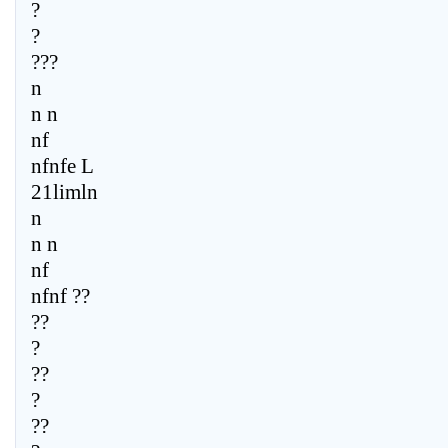
?
?
???
n
n n
nf
nfnfe L
21limln
n
n n
nf
nfnf ??
??
?
??
?
??