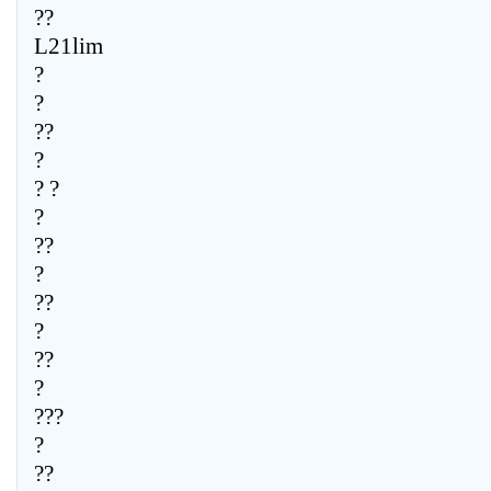
??
L21lim
?
?
??
?
? ?
?
??
?
??
?
??
?
???
?
??