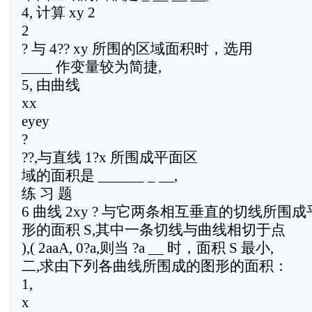
4, 计算 xy 2
2
? 与 4?? xy 所围的区域面积时，选用
____ 作变量较为简捷,
5, 由曲线
xx
eyey
?
??,与直线 1?x 所围成平面区
域的面积是 ______ _ __,
练 习 题
6 曲线 2xy ? 与它两条相互垂直的切线所围
形的面积 S,其中一条切线与曲线相切于点
),( 2aaA, 0?a,则当 ?a __ 时，面积 S 最小,
二,求由下列各曲线所围成的图形的面积：
1,
x