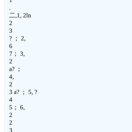
1
.
二,1, 2ln
2
3
? ； 2,
6
7； 3,
2
a? ；
4,
2
3 a? ； 5, ?
4
5； 6,
2
2
3