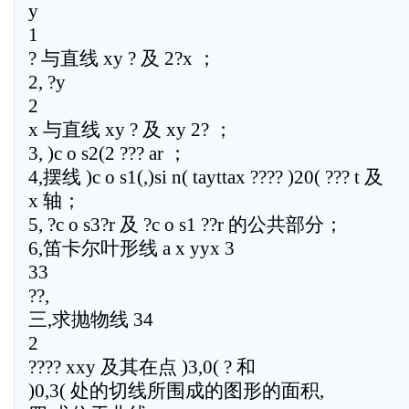
y
1
? 与直线 xy ? 及 2?x ；
2, ?y
2
x 与直线 xy ? 及 xy 2? ；
3, )c o s2(2 ??? ar ；
4,摆线 )c o s1(,)si n( tayttax ???? )20( ??? t 及
x 轴；
5, ?c o s3?r 及 ?c o s1 ??r 的公共部分；
6,笛卡尔叶形线 a x yyx 3
33
??,
三,求抛物线 34
2
???? xxy 及其在点 )3,0( ? 和
)0,3( 处的切线所围成的图形的面积,