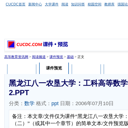
CUCDC首页
新闻中心
大学课件
阅读
知识问答
校园空间
教师库
强国论
高等教育资讯网
>
阅读频道
>
课件预览
>
基础
> 正文
课件预览
课件介绍
课件评论
用户列表
黑龙江八一农垦大学：工科高等数学
2.PPT
分类：
数学
格式：
ppt
日期：2006年07月10日
备注：本文章/文件仅为课件“黑龙江八一农垦大学
（二）”（或其中一个章节）的简单文本/文件预览