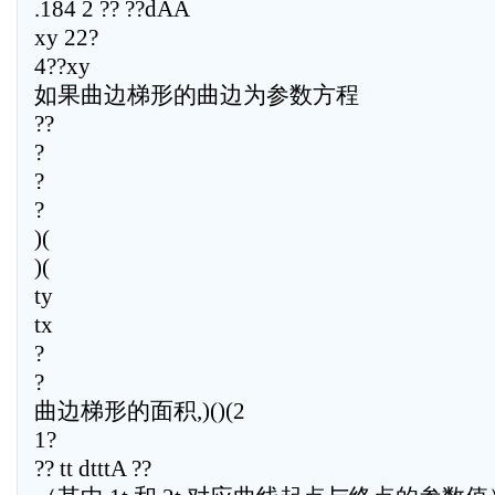
.184 2 ?? ??dAA
xy 22?
4??xy
如果曲边梯形的曲边为参数方程
??
?
?
?
)(
)(
ty
tx
?
?
曲边梯形的面积,)()(2
1?
?? tt dtttA ??