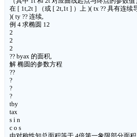
（其中 1t 和 2t 对应曲线起点与终点的参数值
在 [ 1t,2t ] （或 [ 2t,1t ] ）上 )( tx ?? 具有
)( ty ?? 连续,
例 4 求椭圆 12
2
2
2
?? byax 的面积,
解 椭圆的参数方程
??
?
?
?
tby
tax
s i n
c o s
由对称性知总面积等于 4倍第一象限部分面积