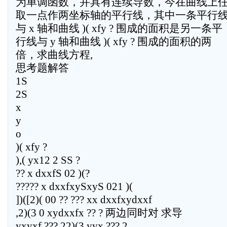
为单调函数，并具有连续导数，今在曲线上
取一点作两坐标轴的平行线，其中一条平行
与 x 轴和曲线 )( xfy ? 围成的面积是另一条平
行线与 y 轴和曲线 )( xfy ? 围成的面积的两
倍，求曲线方程,
思考题解答
1S
2S
x
y
o
)( xfy ?
),( yx12 2 SS ?
?? x dxxfS 02 )(?
????? x dxxfxySxyS 021 )(
])([2)( 00 ?? ??? xx dxxfxydxxf
,2)(3 0 xydxxfx ?? ? 两边同时对 求导
yxyxf ??? 22)(3 yyx ??? 2