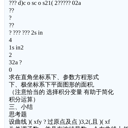
??? d)c o sc o s21( 2????? 02a
??
?
??
? ??? ??? 2s in
4
1s in2
2
32a ?
0
求在直角坐标系下、参数方程形式
下、极坐标系下平面图形的面积,
（注意恰当的 选择积分变量 有助于简化
积分运算）
三、小结
思考题
设曲线 )( xfy ? 过原点及点 )3,2(,且 )( xf