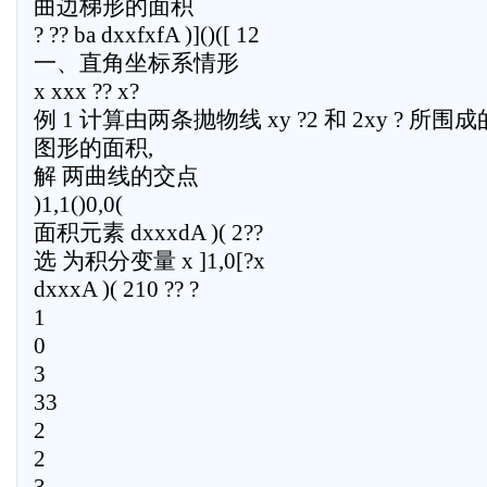
曲边梯形的面积
? ?? ba dxxfxfA )]()([ 12
一、直角坐标系情形
x xxx ?? x?
例 1 计算由两条抛物线 xy ?2 和 2xy ? 所围成
图形的面积,
解 两曲线的交点
)1,1()0,0(
面积元素 dxxxdA )( 2??
选 为积分变量 x ]1,0[?x
dxxxA )( 210 ?? ?
1
0
3
33
2
2