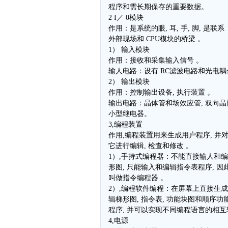
程序和需长期保存的重要数据。
2 I／ 0模块
作用：是系统的眼, 耳, 手, 脚, 是联系
外部现场和 CPU模块的桥梁 。
1） 输入模块
作用：接收和采集输入信号 。
输人电路：设有 RC滤波电路和光电耦
2） 输出模块
作用：控制输出设备, 执行装置 。
输出电路：晶体管和场效应管, 双向晶
小型继电器。
3,编程装置
作用,编程装置用来生成用户程序, 并
它进行编辑, 检查和修改 。
1）,手持式编程器：不能直接输人和
形图, 只能输入和编辑指令表程序, 因
叫做指令编程器 。
2）,编程软件编程：在屏幕上直接生
辑梯形图, 指令表, 功能块图和顺序功
程序, 并可以实现不同编程语言的相互
4,电源