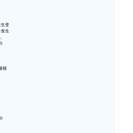
发生变
号发生
 。
介
扩展模
简介