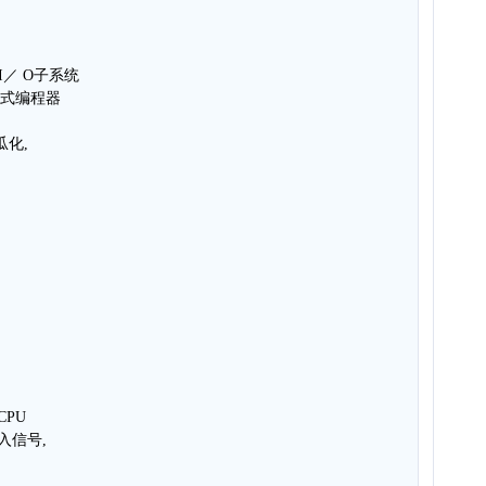
I／ O子系统
持式编程器
瓜化,
、
CPU
入信号,