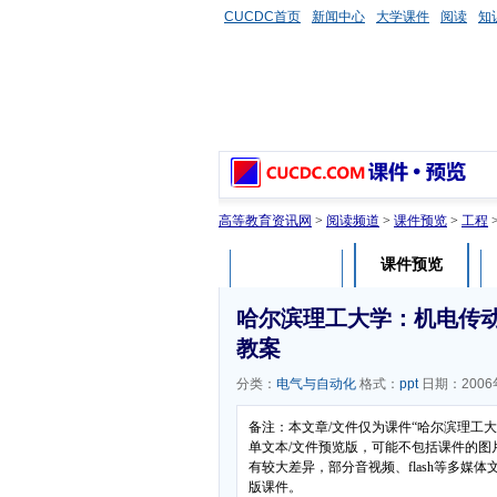
CUCDC首页
新闻中心
大学课件
阅读
知
高等教育资讯网
>
阅读频道
>
课件预览
>
工程
课件预览
课件介绍
哈尔滨理工大学：机电传动控
教案
分类：
电气与自动化
格式：
ppt
日期：2006
备注：本文章/文件仅为课件“哈尔滨理工大
单文本/文件预览版，可能不包括课件的图
有较大差异，部分音视频、flash等多
版课件。