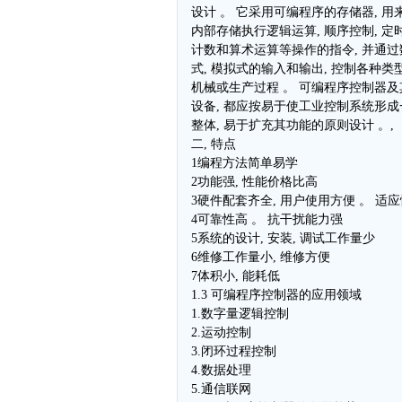
设计 。 它采用可编程序的存储器, 用
内部存储执行逻辑运算, 顺序控制, 定时
计数和算术运算等操作的指令, 并通过
式, 模拟式的输入和输出, 控制各种类
机械或生产过程 。 可编程序控制器及
设备, 都应按易于使工业控制系统形成
整体, 易于扩充其功能的原则设计 。,
二, 特点
1编程方法简单易学
2功能强, 性能价格比高
3硬件配套齐全, 用户使用方便 。 适
4可靠性高 。 抗干扰能力强
5系统的设计, 安装, 调试工作量少
6维修工作量小, 维修方便
7体积小, 能耗低
1.3 可编程序控制器的应用领域
1.数字量逻辑控制
2.运动控制
3.闭环过程控制
4.数据处理
5.通信联网