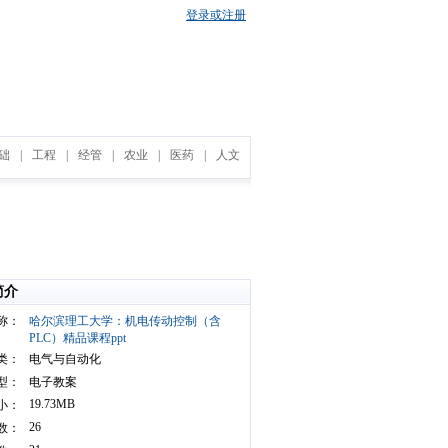
登录或注册
础
|
工程
|
经管
|
农业
|
医药
|
人文
简介
称：
哈尔滨理工大学：机电传动控制（含
PLC）精品课程ppt
类：
电气与自动化
型：
电子教案
19.73MB
小：
26
数：