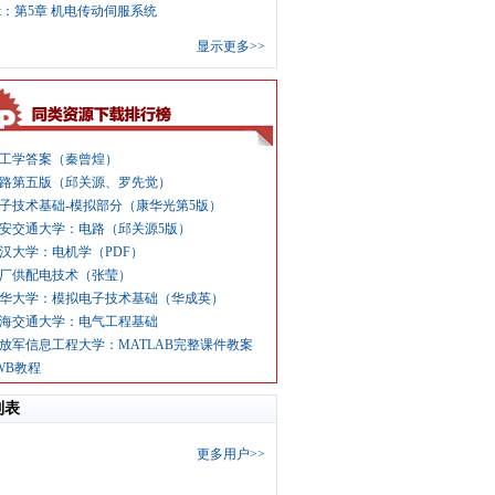
pt：第5章 机电传动伺服系统
显示更多>>
工学答案（秦曾煌）
路第五版（邱关源、罗先觉）
子技术基础-模拟部分（康华光第5版）
安交通大学：电路（邱关源5版）
汉大学：电机学（PDF）
厂供配电技术（张莹）
华大学：模拟电子技术基础（华成英）
海交通大学：电气工程基础
放军信息工程大学：MATLAB完整课件教案
WB教程
列表
更多用户>>