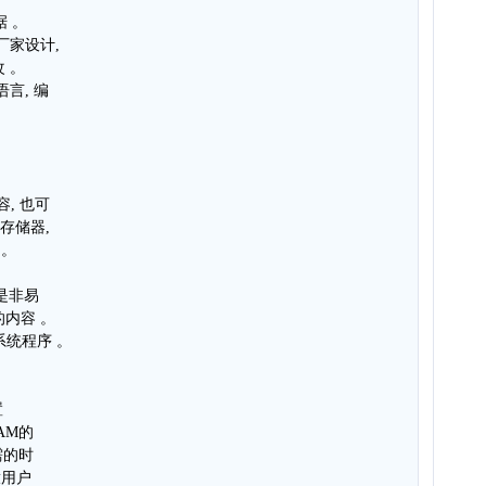
据 。
厂家设计,
改 。
语言, 编
, 也可
存储器,
 。
它是非易
的内容 。
系统程序 。
置
AM的
需的时
放用户