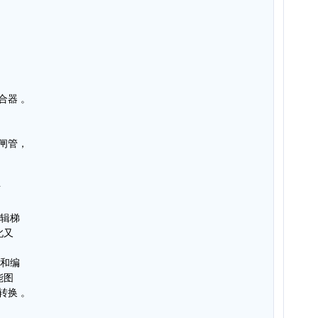
合器 。
闸管，
对
编辑梯
此又
成和编
能图
转换 。