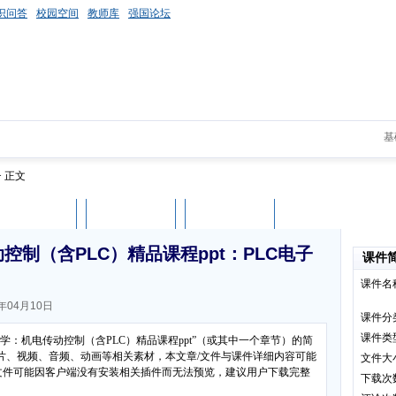
识问答
校园空间
教师库
强国论坛
基
> 正文
课件评论
用户列表
立即下载
制（含PLC）精品课程ppt：PLC电子
课件
课件名
年04月10日
课件分
课件类
学：机电传动控制（含PLC）精品课程ppt”（或其中一个章节）的简
片、视频、音频、动画等相关素材，本文章/文件与课件详细内容可能
文件大
媒体文件可能因客户端没有安装相关插件而无法预览，建议用户下载完整
下载次