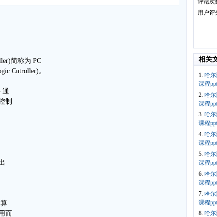
评论次
用户评
相关
ller)简称为 PC
 Cntroller)。
1.
哈尔
课程ppt
 通
2.
哈尔
序控制
课程ppt
3.
哈尔
课程pp
4.
哈尔
课程p
5.
哈尔
制出
课程p
6.
哈尔
课程p
7.
哈尔
课程p
运算
用而
8.
哈尔