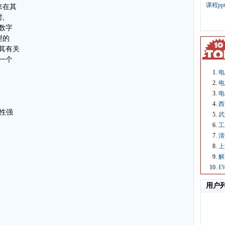
课程p
来在其
,
数字
型的
其有关
一个
电
电
电
西
应性强
武
工
清
上
解
E
用户