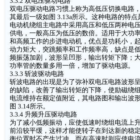
3.3.2 双电压驱动电路
双电压驱动电路习惯上称为高低压切换电路
其最后一级如图 3.13a所示。这种电路的特点
电动机绕组主电路中采用高压和低压两种电
供电，一般高压为低压的数倍。适用于大功
和高频工作的步进电动机，优点是功耗小，
动力矩大，突跳频率和工作频率高，缺点是
频振荡加剧，波形呈凹形，输出转矩下降；
功率管的数量多用一倍，增加了驱动电源。
3.3.3 斩波驱动电路
斩波电路的出现是为了弥补双电压电路波形
的缺陷，改善了输出转矩的下降，使励磁绕
电流维持在额定值附近，其电路图和输出波
图 3.14所示。
3.3.4 升频升压驱动电路
为了减小低频振动，应使低速时绕组电流上
前沿较平缓，这样才能使转子在到达新的稳
衡位置时不产生过冲，而在高速时则应使电