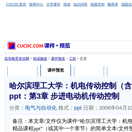
CUCDC首页
新闻中心
大学课件
阅读
知识问答
校园空间
教师库
强国论
高等教育资讯网
>
阅读频道
>
课件预览
>
工程
> 正文
课件预览
课件介绍
课件评论
用户列表
哈尔滨理工大学：机电传动控制（含
ppt：第3章 步进电动机传动控制
分类：
电气与自动化
格式：
ppt
日期：2006年04月1
备注：本文章/文件仅为课件“哈尔滨理工大学：机电
精品课程ppt”（或其中一个章节）的简单文本/文