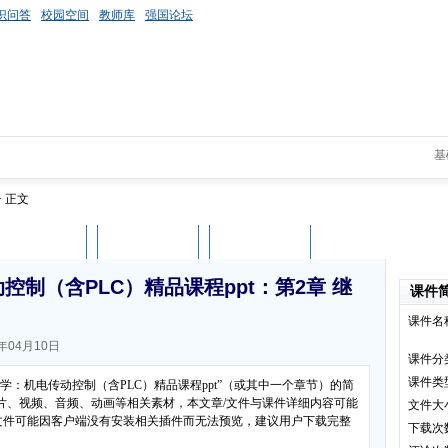
识问答
校园空间
教师库
强国论坛
基
> 正文
课件评论
用户列表
立即下载
制（含PLC）精品课程ppt：第2章 继
课件
课件名
年04月10日
课件分
课件类
学：机电传动控制（含PLC）精品课程ppt”（或其中一个章节）的简
片、视频、音频、动画等相关素材，本文章/文件与课件详细内容可能
文件大
媒体文件可能因客户端没有安装相关插件而无法预览，建议用户下载完整
下载次