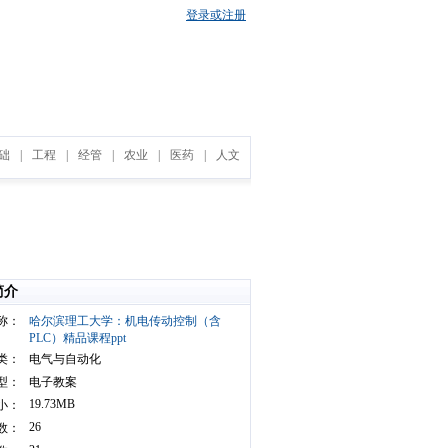
登录或注册
础
|
工程
|
经管
|
农业
|
医药
|
人文
简介
称：
哈尔滨理工大学：机电传动控制（含
PLC）精品课程ppt
类：
电气与自动化
型：
电子教案
19.73MB
小：
26
数：