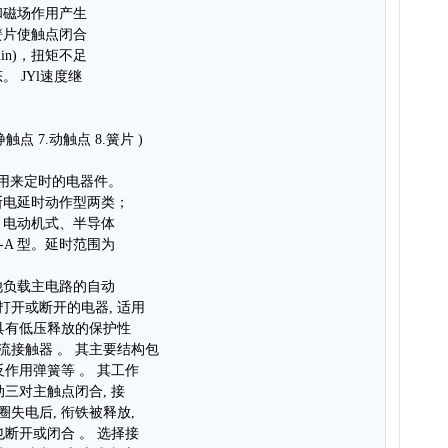
和磁场作用产生
簧片使触点闭合
min)，扭矩不足
 JYl速度继
.静触点 7.动触点 8.簧片 )
器是用来定时的电器件。
断电延时动作型两类；
、电动机式、半导体
-A 型。延时范围为
他负载主电路的自动
打开或断开的电器, 适用
并具有低压释放的保护性
流接触器 。 其主要结构包
反作用弹簧等 。 其工作
动三对主触点闭合, 接
失电后, 衔铁被释放,
也断开或闭合 。 选择接