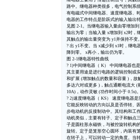
路中。继电器种类很多，电气控制系
有电磁式中间继电器、速度继电器、
电器的工作特点是阶跃式的输入输出
见图 2-1。当继电器输入量由零增加到
输出为零；当输入量 x增加到 x2时
其触点的输出量突变为 y1并保持不变
? 出 y1不变。当 x减少到 x1时，继电
降到零。 x再小，输出仍为零。
图 2-1继电器特性曲线
? 1)中间继电器（ K） 中间继电器
其主要用途是进行电路的逻辑控制或
和扩展 (增加触点的数量和容量 )，故
多达六对或更多 )，触点通断电流大 (
10A)，动作灵敏 (功作时间小于 0.5s)
? 2)速度继电器（ KS） 速度继电
它能反映转动的方向以及是否停转、
步电动机的反接制动中。其结构和工
动机类似，主要有转子、定子和触点
子是圆柱形永磁铁，与被控旋转机构
旋转。定于是笼形空心圆环，内装有
在转子上，可以转动一定的角度。当