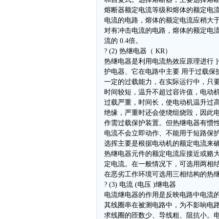
熔断器额定电流等级和熔体的额定电
电流的电路，熔体的额定电流应稍大
对有冲击电流的电路，熔体的额定电
流的 0.4倍。
? (2) 热继电器（ KR）
热继电器是利用电流热效应原理进行 ]
护电器、它在电路中主要 用于过载保
一定的过载能力，在实际运行中，只
时间较短，温升不超过容许值，电动
过载严重，时间长，使电动机温升过
绝缘，严重时还会使绕组烧毁，因此
作需过载保护装置。但热继电器有惯
电流不会立即动作、不能用于短路保
选挥主要是根据电动机的额定电流来
热继电器元件的额定电流应接近或赂
定电流。在一般情况下，可选用两相
在恶劣工作环境可选用三相结构的热
? (3) 电流 (电压 )继电器
电流继电器的作用是反映电路中电流
其线圈串在被测电路中，为不影响电
求线圈的匝数少、导线粗、阻抗小。