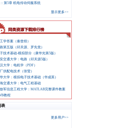
pt：第5章 机电传动伺服系统
显示更多>>
工学答案（秦曾煌）
路第五版（邱关源、罗先觉）
子技术基础-模拟部分（康华光第5版）
安交通大学：电路（邱关源5版）
汉大学：电机学（PDF）
厂供配电技术（张莹）
华大学：模拟电子技术基础（华成英）
海交通大学：电气工程基础
放军信息工程大学：MATLAB完整课件教案
WB教程
列表
更多用户>>