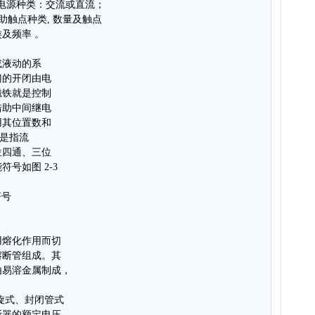
断电源种类：交流或直流；
辅助触点种类, 数量及触点
类及频率 。
或液动的系
门的开闭由电
磁铁就是控制
借助中间继电
用其位置数和
”是指流
位四通、三位
号如图 2-3
符号
用熔化作用而切
熔断管组成。其
由易溶金属制成，
旋式、封闭管式
断器的额定电压、