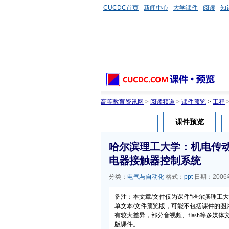
CUCDC首页
新闻中心
大学课件
阅读
知
高等教育资讯网
>
阅读频道
>
课件预览
>
工程
课件预览
课件介绍
哈尔滨理工大学：机电传动控
电器接触器控制系统
分类：
电气与自动化
格式：
ppt
日期：2006
备注：本文章/文件仅为课件“哈尔滨理工大
单文本/文件预览版，可能不包括课件的图
有较大差异，部分音视频、flash等多
版课件。