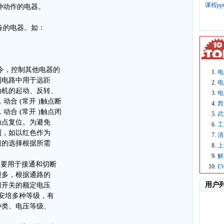
课程p
某种动作的电器。
设备的电器。如：
。
布命令，控制其他电器的
电
制电路中用于远距
电
动机的起动、反转、
电
动合 (常开 )触点断
西
动合 (常开 )触点闭
武
触点复位。为避免
工
别，如以红色作为
清
钮的选择根据所需
上
解
，主要用于接通和切断
E
很多，根据通路的
用户
刀开关的额定电压
上千安培多种等级，有
种类、电压等级、