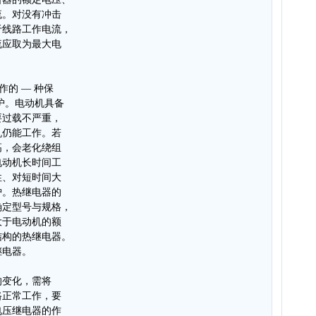
流。对没有冲击
于线路工作电流，
流应取为最大电
作的 — 种保
护。电动机具备
要过载不严重，
机仍能工作。若
高，会老化绕组
电动机长时间工
性、对短时间大
护。热继电器的
确定型号与规格，
大于电动机的额
结构的热继电器。
继电器。
的变化，需将
路正常工作，要
电压继电器的作