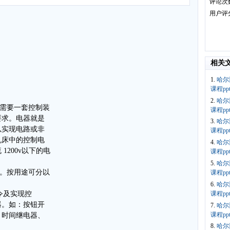
评论次
用户评
相关
1.
哈尔
课程ppt
2.
哈尔
还需要一套控制装
课程ppt
要求。电器就是
3.
哈尔
以实现电路或非
课程pp
机床中的控制电
4.
哈尔
200v以下的电
课程p
5.
哈尔
多。按用途可分以
课程p
6.
哈尔
课程p
指令及实现控
器。如：按钮开
7.
哈尔
课程p
、时间继电器、
8.
哈尔