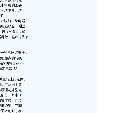
统中常用的主要
时间继电器。继
特性，
 x2以前，继电器
，继电器吸合，通过
。若 x再增加，输
器释放。输出 y从 y1
也是一种电压继电器，
实现触点的转换
触点的数量多 (可
额定电流 5A～
。
器是测量转速的元件。
因此广泛用于异
作原理与笼型电
三部分。其中转
的轴连接，同步
笼形绕组、它套
转子转动时，在