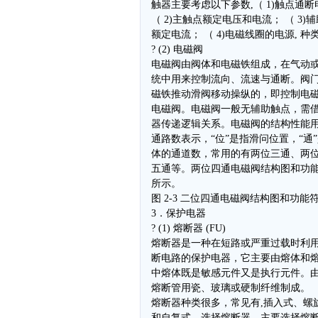
触器主要考虑以下参数,（ 1)触点通
（ 2)主触点额定电压和电流； （ 3)
额定电流； （ 4)电磁线圈的电源, 种
? (2) 电磁阀
电磁阀由阀体和电磁铁组成，在气动
统中用来控制流向、流速与通断。阀
磁铁推动滑阀移动操纵的，即控制电
电磁阀。电磁阀一般无辅助触点，需
器传递逻辑关系。电磁阀的结构性能
通路数表示，“位”是指滑问位置，“通
体的通道数，常用的有两位三通、两
五通等。两位四通电磁阀结构图和功能符
所示。
图 2-3 二位四通电磁阀结构图和功能
3．保护电器
? (1) 熔断器 (FU)
熔断器是一种在短路或严重过载时利
断电路的保护电器，它主要由熔体和
中熔体既是敏感元件又是执行元件。
熔断管用瓷、玻璃或硬制纤维制成。
熔断器种类很多，常见有,插入式、螺
和自复式。选择熔断器，主要选择熔