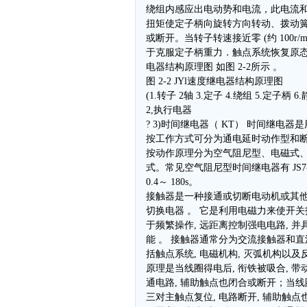
绕组内感应出电动势和电流，此电流
扭矩使定子柄向旋转方向转动、拨动
或断开。当转子转速接近零 (约 100r/
于克服定子柄重力．触点系统恢复原态。
电器结构原理图 如图 2-2所示 。
图 2-2 JYl速度继电器结构原理图
(1.转子 2轴 3.定子 4.绕组 5.定子柄 6
2,执行电器
? 3)时间继电器（ KT） 时间继电
按工作方式可分为通电延时动作型和
按动作原理分为空气阻尼型、电磁式
式。常见空气阻尼型时间继电器有 JS7
0.4～ 180s。
接触器是一种接通或切断电动机或其
切换电器 。 它是利用电磁力来使开关
于频繁操作, 远距离控制强电电路, 
能 。 接触器通常分为交流接触器和直
括触点系统, 电磁机构, 灭弧机构以及
原理是当线圈得电后, 衔铁被吸合, 带
通电路, 辅助触点也闭合或断开；当线圈
三对主触点复位, 电路断开, 辅助触点