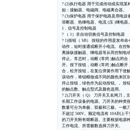
? (2)执行电器 用于完成传动或实现
如：接触器、电磁阔、电磁离合器。
? (3)保护电器 用于保护电路及用电
溶断器、热继电器、电流 (压 )继电器
1．信号及控制电器
? （ 1）非自动切换信号及控制电器
? 1)按钮（ SB） 按钮的作用是发
动作，短时接通或断开小电流。在控
离操纵接触器、继电器等从而控制电
停止。常态时，动断 (常闭 )触点闭合，
开。按下按钮，动断 (常闭 )触点断开，
合，松开按钮，在复位弹簧作用下使
误动作，将钮帽做成不同的颜色来区
停止按钮，绿色作为起动按钮。。按
的触点数、触点型式及颜色选用。
? 2)刀开关（ Q） 刀开关又名闸刀
长期工作设备的电源。刀开关的种类
数量可分为单极、双极和三极。一般
不超过 500V。额定电流有 10A到
的刀开关附有熔断器。主要根据电源
工作电流、所需极数选择刀开关。