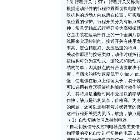
? 3) 行程开关（ ST） 行程开关又
根据运动部件的行程位置而切换电路
映机构的运动方向或所在位置，可实
限位置的保护。行程开关分为有触点
种，常见无触点式行程开关为高频振
它是由装在运动部件上的一个金属片
线圈来实现控制的。接近开关有使用
率高、定位精度好、反应迅速的特点
关动作原理与按钮类似，动作时碰按
按结构可分为直动式、滚轮式和微动
结构简单，因其触点的分合速度取决
度，当挡块的移动速度低于 0.4m／ m
慢，使电弧在触点上停留太长，易于
可以选用有盘形弹簧机构能瞬时动作
关，其特点是通断时间不受挡块的移
作快；缺点是结构复杂，价格高。为
的问题，还可以选用有弯片状弹簧的
这种行程开关更为灵巧，敏捷，缺点
（ 2）自动切换信号及控制电器
? 自动切换信号及控制电器是指主要
物理量的变化自动进行切换的电器，
继电器主要用于传递控制信号，其触