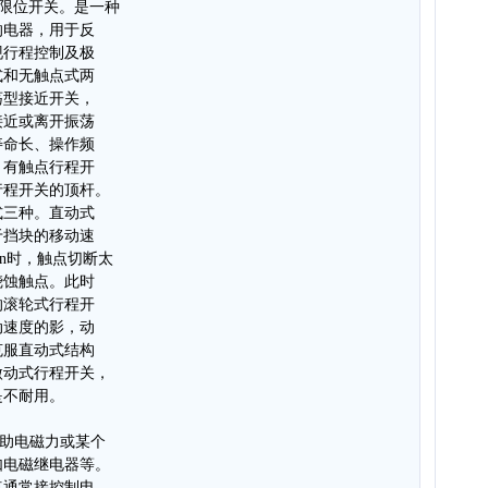
称为限位开关。是一种
的电器，用于反
现行程控制及极
式和无触点式两
荡型接近开关，
接近或离开振荡
寿命长、操作频
，有触点行程开
行程开关的顶杆。
式三种。直动式
于挡块的移动速
in时，触点切断太
烧蚀触点。此时
的滚轮式行程开
动速度的影，动
克服直动式结构
微动式行程开关，
是不耐用。
借助电磁力或某个
如电磁继电器等。
点通常接控制电