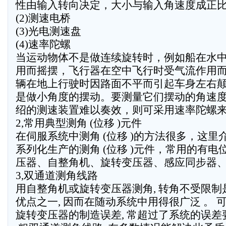
性由输入转向决定，大小与输入角速度成正
(2)测速电桥
(3)光电测速盘
(4)速率陀螺
当运动物体不是做连续旋转时，例如船在水
用而摇摆，飞行器在空中飞行时受气流作用
辆在地上行驶时因路面不平而引起车身左右
是做小角度的摆动。要测量它们摆动的角速
绍的测速装置难以奏效，则可采用速率陀螺
2,常用典型测角 (位移 )元件
在伺服系统中测角 (位移 )的方法很多，这里
系列化生产的测角 (位移 )元件，常用的有电
压器、自整角机、旋转变压器、感应同步器
3,双通道测角线路
用自整角机或旋转变压器测角, 转角不受限制
优点之一, 因而在随动系统中用得很广泛 。 
旋转变压器的制造误差, 常超过了系统的误差要