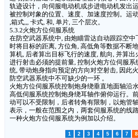
轨迹设计，向伺服电动机或步进电动机发出
被控制对象的位置、速度、加速度控制。运
,箱式,,, 卡式, 和, 单片, 三个层次。
5.3.2火炮方位伺服系统
在防空武器系统中, 由炮瞄雷达自动跟踪空中飞
时将目标的距离, 方位角, 高低角等数据不断
算机, 后者算出目标飞行的速度, 航向, 并算
进行射击必须的提前量, 控制火炮方位伺服系
统, 带动炮身指向预定的方向对空射击, 因此
防空武器系统中不可缺少的一环 。
火炮方位伺服系统控制炮身绕垂直地面轴沿
高低伺服系统控制炮身绕耳轴作俯仰运行。
动可以不受限制，后者转角有限制，以炮管
表示，一般在范围之内，两套伺服系统的线
一种火炮方位伺服系统为例加以介绍。
1
2
3
4
5
6
7
8