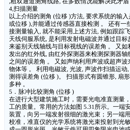
,粗双通道测角线路, 在多数情况能解决此矛盾
4,扫描测量
以上介绍的测角 (位移 )方法, 要求系统的输入
或位移 ),并能通过传感器直接检测 。 还有
接测量输入, 就不能采用上述方法, 例如跟踪
天线伺服系统, 是利用发射电磁波并通过目标
来鉴别天线轴线与目标视线的误差角 。 又如
发出的红外线, 由红外探测器来检测探测器轴
之间的误差角 。 又如声纳利用声波或超声波
物体等 。 利用电磁波, 光波, 声波作扫描运动
测得误差角 (位移 )。 扫描形式有圆锥形, 扇形
多种 。
5．脉冲比较测角 (位移 )
在进行大型建筑施工时，需要光电准直测量
工的质量。常用的方法如图 5.31所示。一端
装置，向另一端发射很细的激光束；另一端
校准，准直仪的光学系统将激光束投射到光
成一圆形光斑。光敏元件可用四象限光电池