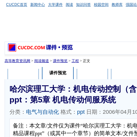
CUCDC首页
新闻中心
大学课件
阅读
知识问答
校园空间
教师库
强国论
高等教育资讯网
>
阅读频道
>
课件预览
>
工程
> 正文
课件预览
课件介绍
课件评论
用户列表
哈尔滨理工大学：机电传动控制（含
ppt：第5章 机电传动伺服系统
分类：
电气与自动化
格式：
ppt
日期：2006年04月1
备注：本文章/文件仅为课件“哈尔滨理工大学：机电
精品课程ppt”（或其中一个章节）的简单文本/文