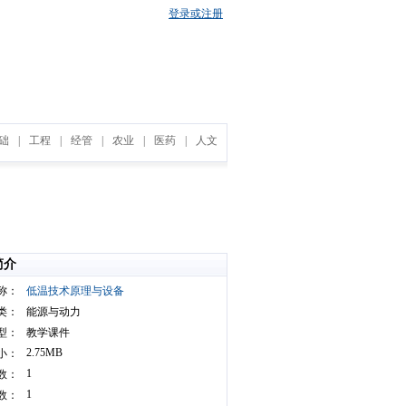
登录或注册
础
|
工程
|
经管
|
农业
|
医药
|
人文
简介
称：
低温技术原理与设备
类：
能源与动力
型：
教学课件
2.75MB
小：
1
数：
1
数：