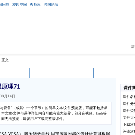
识问答
校园空间
教师库
强国论坛
基
> 正文
课件评论
用户列表
立即下载
原理71
课件
08月14日
课件名
课件分
理与设备”（或其中一个章节）的简单文本/文件预览版，可能不包括课
课件类
文章/文件与课件详细内容可能有较大差异，部分音视频、flash等
文件大
件而无法预览，建议用户下载完整版课件。
下载次
评论次
SA,VPSA） 吸附转效曲线 固定床吸附器的设计计算可根据