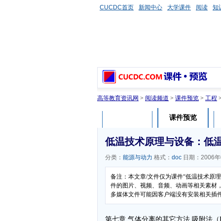
CUCDC首页
新闻中心
大学课件
阅读
知
高等教育资讯网
>
阅读频道
>
课件预览
>
工程
课件预览
课件介绍
低温技术原理与设备：低温
分类：
能源与动力
格式：
doc
日期：2006年
备注：本文章/文件仅为课件“低温技术原
件的图片、视频、音频、动画等相关素材，本
多媒体文件可能因客户端没有安装相关插
第七章 气体分离的其它方法 吸附法（P