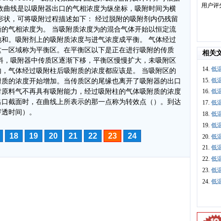
用户评
效曲线是以吸附器出口的气相浓度为纵坐标，吸附时间为横
形状，可将吸附过程描述如下： 经过脱附的吸附剂内仍残留
的气相浓度为。 当吸附质浓度为的混合气体开始以恒定流
和。吸附剂上的吸附质浓度与进气浓度成平衡。 气体经过
这一区域称为平衡区。在平衡区以下是正在进行吸附的传质
相关
料，吸附器中传质区逐渐下移，平衡区慢慢扩大，未吸附区
14.
低
，气体经过吸附柱后吸附质的浓度都应该是。 当吸附区的
15.
低
附质的浓度开始增加。当传质区的尾缘也离开了吸附器的出口
对原料气不再具有吸附能力，经过吸附柱的气体吸附质的浓度
16.
低
出口截面时，在曲线上所表示的那一点称为转效点（）。到达
17.
低
穿透时间）。
18.
低
19.
低
18
19
20
21
22
23
24
20.
低
21.
低
22.
低
23.
低
24.
低