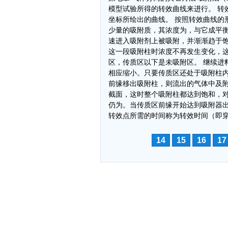
模型试验所得的转效曲线来进行。 转
坐标所绘出的曲线。 按照转效曲线的
少量的吸附质，其浓度为，与它成平衡
速进入吸附剂上被吸附，并渐渐趋于饱
这一段吸附柱时浓度不再发生变化，
区，传质区以下是未吸附区。 继续进
相应缩小。只要传质区还处于吸附柱内
前缘移出吸附柱，则流出的气体中及
截面，这时整个吸附柱都达到饱和，
仍为。当传质区前缘开始达到吸附器
转效点所需的时间称为转效时间（即
14
15
16
17