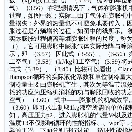
数  （kg/kg加工空气） （3.55） 循环的单位制
气） （3.56） 在理想情况下，气体在膨胀
过程，如图中线；实际上由于气体在膨胀机
量损失；外界的热量也不可避免地要传入，
胀过程是有熵增的过程，如图中的线所示。 
实际膨胀过程偏离等熵膨胀过程的尺度，称
（），它可用膨胀中膨胀气体实际焓降与等
示，即  （3.57） 因此式（3-55）、（3-56）
工空气） (3.58) （kJ/kg加工空气） (3.59) 
与式（3.39）、（3.40）比较可以看出，Claude
Hampson循环的实际液化系数和单位制冷量大。
制冷量主要由膨胀机产生，其次为等温节流效应。
耗的功应为压缩机消耗的功与膨胀回收的功之差，即
空气） （3.60） 式中——膨胀机的机械效率。
（3.60）即可求出制取1kg液空所需的单位能
知，高压压力p2、进入膨胀机的气量Ve以及
温度T3不仅影响循环的性能指标、、wpr
器的工况，下面分别进行讨论。 循环性能指