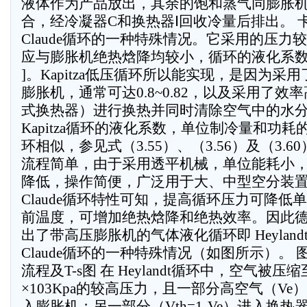
液体作为产品放出，其余的饱和蒸气同膨胀
合，经冷凝器C和换热器Ⅰ回收冷量后排出。 
Claude循环的一种特殊情况。它采用的压力
应与膨胀机绝热焓降均较小，循环的液化系数不可
]。Kapitza低压循环所以能实现，是因为采
膨胀机，通常可达0.8~0.82，以及采用了
式换热器）进行换热并同时清除空气中的水
Kapitza循环的液化系数，单位制冷量和功耗的
环相似，参见式（3.55）、（3.56）及（3.60）
流程简单，由于采用透平机械，单位能耗小
降低，操作简便，广泛用于大、中型空分装置。 H
Claude循环特性可知，提高循环压力可降
前温度，可增加绝热焓降和绝热效率。因此德国Hey
出了带高压膨胀机的气体液化循环即 Heylan
Claude循环的一种特殊情况（如图所示）。 图 H
流程及T-s图 在 Heylandt循环中，空气被压缩
×103Kpa的较高压力，且一部分高空气（V
入膨胀机；另一部分（Vth=1-Ve）进入换热