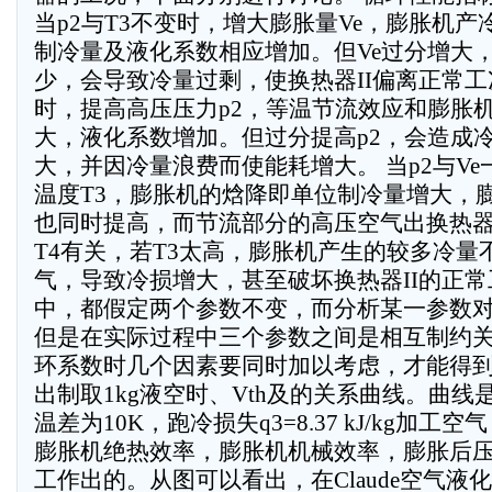
当p2与T3不变时，增大膨胀量Ve，膨胀机
制冷量及液化系数相应增加。但Ve过分增大
少，会导致冷量过剩，使换热器II偏离正常工况
时，提高高压压力p2，等温节流效应和膨胀
大，液化系数增加。但过分提高p2，会造成
大，并因冷量浪费而使能耗增大。 当p2与V
温度T3，膨胀机的焓降即单位制冷量增大，膨
也同时提高，而节流部分的高压空气出换热器I
T4有关，若T3太高，膨胀机产生的较多冷量
气，导致冷损增大，甚至破坏换热器II的正常
中，都假定两个参数不变，而分析某一参数
但是在实际过程中三个参数之间是相互制约
环系数时几个因素要同时加以考虑，才能得到最
出制取1kg液空时、Vth及的关系曲线。曲线
温差为10K，跑冷损失q3=8.37 kJ/kg加工
膨胀机绝热效率，膨胀机机械效率，膨胀后压力p
工作出的。从图可以看出，在Claude空气液