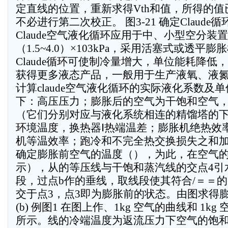
定直线的位置，重新求得Vth和值，所得的
不必进行第二次校正。 图3-21 确定Claud
Claude空气液化循环应用于中、小型空分装
（1.5~4.0）×103kPa，采用活塞式或透平
Claude循环可使制冷量增大，单位能耗降低
获得更多液态产品，一般用于生产液氧、液氮的
计算claude空气液化循环的实际液化系数及
下：高压压力；膨胀后的空气为干饱和空气，压
（它们分别对应与液化系统相连的精馏塔的
环境温度，换热器Ⅰ热端温差；膨胀机绝热效率
机等温效率；跑冷和不完全热交换损失之和
确定膨胀前空气的温度（），为此，在空气的
示），从的等压线与干饱和蒸汽线的交点4
段，过点b作的垂线，取线段使其符合/＝＝
交于点3，点3即为膨胀前的状态。由图求得膨胀前空
(b) 例图1 在图上作、1kg 空气的曲线和 1k
所示。线的冷端温度为返流压力下空气的饱和温