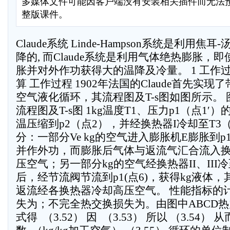
多媒体文件可能因客户端没有安装相关插件而无法
整版课件。
Claude系统 Linde-Hampson系统是利用
降的, 而Claude系统是利用气体绝热膨胀，
胀并对外作功获得大的温降及冷量。 1 工作
算 工作过程 1902年法国的Claude首先实
空气液化循环，其流程图及T-s图如图所示。 图3-1
流程图及T-s图 1kg温度T1、压力p1（点1
温压缩到p2（点2），并经换热器I冷却至T3
分：一部分Ve kg的空气进入膨胀机E膨胀到
并作外功，而膨胀后气体与返流气汇合流入换热
压空气；另一部分kg的空气经换热器II、III
后，经节流阀节流到p1(点6)，获得kg液体，
返流经各换热器冷却高压空气。 性能指标的
失为；不完全热交换损失为。由图中ABCD
式得  （3.52） 因  （3.53） 所以 （3.