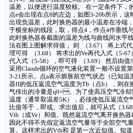
温差，以便进行温度校核。 在一定条件下，
点e会出现在点8的左边，如图3-20b所示，这时
出现负温差，此时换热器的最小温差在冷端，
于横坐标的线段，取，得点4，作点4作垂线与
此时换热器各截面的温差为线与曲线间水平
法在图上图解求得值， 则  （3.67） 将上式
理可得  （3.68） 将求出的Ve再代入式（5-6
代入式（5-58），即可得  （3.69） 然后由
采用Claude循环的空气液化装置一般不设置
3-21所示。点a表示膨胀前空气状态（已知温
器II的低压返流空气温度为Tb（点b），则在换
气传出的冷量是q0=。为了使高压空气冷
温度（通常取温差5K），必须使低压返流空
比值等于，即或。求出值后，就可从式（3.6
Vth（或Ve）和值。既然返流空气离开换热器
因此不得不先假定返流空气量等于全部空气
算。这样求出的Vth和 是第一次近似值。知