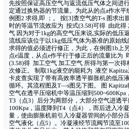
先按照保证高压空气与返流低压气体之间进
定通过换热器的节流量。为此从的点a作水平线
例图2 求得,即 ；。 按[3]查空气的T-s 图求
时的等温节流效应为  按式(3.58)可得  由此得
气 因为对于1kg的高空气压来说,实际的低压返
流线应该位于以1kg低压气体为基准的原始线
求得的值必须进行修正，为此，在例图1b上另作
点e温度，从点e作平行于修正后的流量比为  
(3.58)得  加工空气 加工空气 所得与第
次修正。 制取1kg液空的能耗为  液空 Kapitz
卡皮查实现了带有高效率透平膨胀机的低压液化循环
循环。其流程图及T—s图见下图。 图 Kapitz
空气在透平压缩机中等温压缩到500~600Kp
T3（点3）后分为两部分，大部分空气进透平
100Kpa，温度降到T4（点4），而后进入
量，使由膨胀机前引入冷凝器管间的小部分压力为5
空气液化（点5）。冷凝液经节流阀节流至100