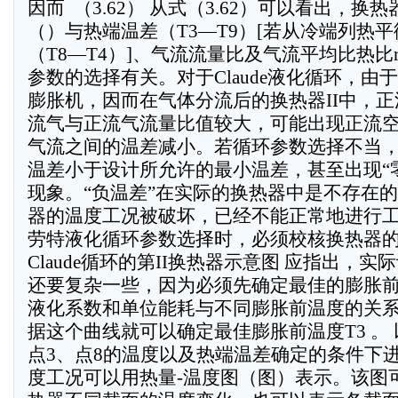
因而  （3.62） 从式（3.62）可以看出，
（）与热端温差（T3—T9）[若从冷端列热
（T8—T4）]、气流流量比及气流平均比热比
参数的选择有关。对于Claude液化循环，由
膨胀机，因而在气体分流后的换热器II中，
流气与正流气流量比值较大，可能出现正流
气流之间的温差减小。若循环参数选择不当
温差小于设计所允许的最小温差，甚至出现“零
现象。“负温差”在实际的换热器中是不存在
器的温度工况被破坏，已经不能正常地进行
劳特液化循环参数选择时，必须校核换热器的温
Claude循环的第II换热器示意图 应指出，实际
还要复杂一些，因为必须先确定最佳的膨胀
液化系数和单位能耗与不同膨胀前温度的关
据这个曲线就可以确定最佳膨胀前温度T3 。
点3、点8的温度以及热端温差确定的条件下
度工况可以用热量-温度图（图）表示。该图