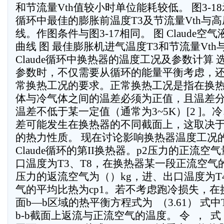
和节流量Vth值较小时单位能耗较低。 图3-18示
循环中最佳的膨胀前温度T3及节流量Vth与高
线。作图条件与图3-17相同。 图 Claude空气液
曲线 图 最佳膨胀机进气温度T3和节流量Vth
Claude循环中换热器的温度工况及参数计算 选择
参数时，不仅需要从循环的能量平衡考虑，
常换热工况的要求。正常换热工况是指在换
体与冷气体之间的温差必须为正值，且温差
温差不低于某一定值（通常为3~5K）[2 ]
差可能发生在换热器的不同截面上，这取决
的热力性质。 现在讨论影响换热器温度工况的
Claude循环的第II换热器。p2压力的正流空气
口温度为T3、T8，在换热器某一段正流空气的
压力的返流空气为（）kg，进、出口温度为T
气的平均比热为cp1。若不考虑跑冷损失，
面b—b区域的热平衡方程式为  （3.61） 式中T
b-b截面上返流与正流空气的温度。 令  ，  式（