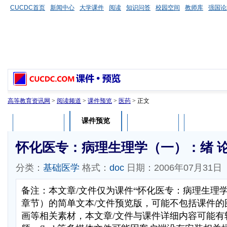
CUCDC首页
新闻中心
大学课件
阅读
知识问答
校园空间
教师库
强国论
高等教育资讯网
>
阅读频道
>
课件预览
>
医药
> 正文
课件预览
课件介绍
课件评论
用户列表
怀化医专：病理生理学（一）：绪 
分类：
基础医学
格式：
doc
日期：2006年07月31日
备注：本文章/文件仅为课件“怀化医专：病理生理
章节）的简单文本/文件预览版，可能不包括课件的
画等相关素材，本文章/文件与课件详细内容可能有