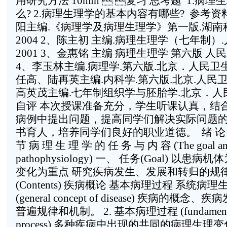
用研究方法 10min  复习 思考题  1.
么? 2.病理生理学的基本内容有哪些?  参考资
阳主编.《病理学及病理生理学》第一版.湖
2004 2、陈主初 主编.病理生理学（七年制）
2001 3、金惠铭 主编 病理生理学 第六版 人民
4、李玉林主编.病理学.第六版.北京．人民卫生出
任高、陆再英主编.内科学.第六版.北京.人民卫生
高英茂主编.七年制组织学与胚胎学.北京．人民卫生出
自评 本次授课准备充分，学生听课认真，结
病例中提出问题，提高同学们解决实际问题
书育人，培养同学们良好的职业道德。  绪 论 (Intr
节 病 理 生 理 学 的 任 务 与 内 容 (The goal and 
pathophysiology) 一、 任务(Goal) 以
变化为重点 研究疾病发生、发展和转归的规
(Contents) 疾病概论 基本病理过程 系统病理
(general concept of disease) 疾病的
普遍规律和机制。 2. 基本病理过程 (fundamental p
process) 多种疾病中出现的共同的病理生理