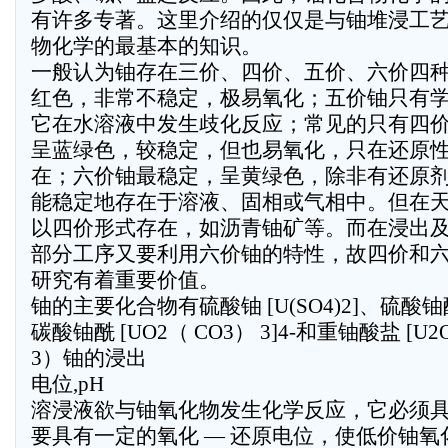
有许多专著。这里介绍的仅仅是与铀堆浸工
物化学的最基本的知识。
一般认为铀存在三价、四价、五价、六价四
红色，非常不稳定，极易氧化；五价铀只有
它在水溶液中发生歧化反应；常见的只有四
呈蓝绿色，较稳定，但也易氧化，只在还原
在；六价铀最稳定，呈黄绿色，除非有还原
能稳定地存在于溶液、固相或气相中。但在
以四价形式存在，如沥青铀矿等。而在浸出
部分工序又要利用六价铀的特性，故四价和
研究有着重要价值。
铀的主要化合物有硫酸铀 [U(SO4)2]、硫酸铀酰 
碳酸铀酰 [UO2（ CO3） 3]4-和重铀酸盐 [U2O
3）铀的浸出
电位,pH
溶浸液欲与铀氧化物发生化学反应，它必须
要具有一定的氧化 — 还原电位，使低价铀