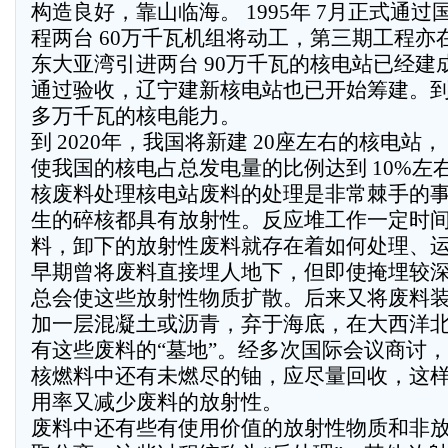
构造良好，靠山临海。 1995年 7月正式通
程两台 60万千瓦机组将动工，第三期工程亦
东大亚湾引进两台 90万千瓦的核电站已经建
通过验收，辽宁建新核电站也已开始筹建。到 20
多万千瓦的核电能力。
到 2020年，我国将新建 20座左右的核电站，
使我国的核电占总发电量的比例达到 10%左
核废料处理核电站废料的处理是非常棘手的事情。
生的碎核都具有放射性。反应堆工作一定时
料，卸下的放射性废料就存在着如何处理、
早期曾将废料直接埋人地下，但即使掩埋较
总会使这些放射性物质扩散。后来又将废料
加一层混凝土或沥青，弃于海底，在大西洋
有这些废料的“墓地”。经多次国际会议商讨
核燃料中还有未燃尽的铀，应尽量回收，这
用率又减少废料的放射性。
废料中还有些有使用价值的放射性物质和非