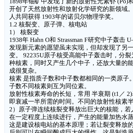
1898年铀矿中发现了新的放射性元素钋 (Po)和镭
开创了天然放射性和放射化学研究的新领域。
人共同获得 1903年的诺贝尔物理学奖。
1.2 核裂变、原子弹、核电站
1） 核裂变
1938年 Hahn O和 Strassman F研究中子轰
发现新元素的愿望虽未实现，但却发现了另一
变。 92235U原子核受高能中子轰击时，分
种核素，同时又产生几个中子，还放大量的
成很复杂。
核素 是指质子数和中子数都相同的一类原子
子数不同核素则互为同位素。
放射性核素寿命的长短，常用 半衰期 (t1／ 2
即衰减一半所需的时间。不同的放射性核素半
2）原子弹连续核裂变释放出巨大的核能，若
在一定程度上连续进行，产生的能量加热水
这是建设核电站的基本原理；若让裂变释放
后则可以在瞬间酿成巨大的爆炸，这是制造