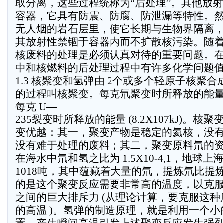
取分离，这些过程统称为“后处理”。其他放
容器，它具有防震、防腐、防泄漏等特性。
无人烟的岩石层里，使它长期与生物界隔离
其放射性禁锢于容器内而不扩散核污染。随
核废料的处理是必须认真对待的重要问题。
中和核燃料的后处理过程中有许多化学问题
1.3 核聚变和氢弹由 2个或多个轻原子核聚
的过程叫核聚变。每克氘聚变时所释放的能量为 5
每克 U—
235裂变时所释放的能量 (8.2X107kJ)。
变优越：其一，聚变产物是稳定的氦核，没
没有难于处理的废料；其二，聚变原料氘的
在海水中氘和氢之比为 1.5X10-4,1，地球
1018吨，其中蕴藏着大量的氘，提炼氘比提
的是这个聚变反应需要非常高的温度，以克
之间的巨大排斥力 (从理论计算，要克服这种库
的高温 )。氢弹的制造原理，就是利用一个