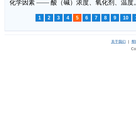
化学因素 —— 酸（碱）浓度、氧化剂、温度
1
2
3
4
5
6
7
8
9
10
关于我们
|
帮
Co