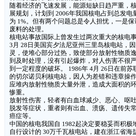
随着经济的飞速发展，能源短缺日趋严重，
展规划，计划到 2006年我国核电占到总发电
为 1%。但有两个问题总是令人担忧，一是
废料的处理。
核电站事故国际上曾发生过两次重大的核电事故
3月 28日美国宾夕法尼亚州三里岛核电站，
灵，使堆心部分过热，致使部分放射性物质
到及时处理，没有引起爆炸，对人伤害不很
到一定程度的破坏。 1986年 4月 26日在
的切尔诺贝利核电站，因人为差错和违章操
应堆内放射性物质大量外泄，造成大面积的
惨重。
放射性伤害，轻者有白血球减少、恶心、呕
脱发等症状，重者则有出血、溃疡、遗传失
癌症等。
中国的核电我国自 1982起决定要稳妥而积
自行设计的 30万千瓦核电站，建在浙江省海