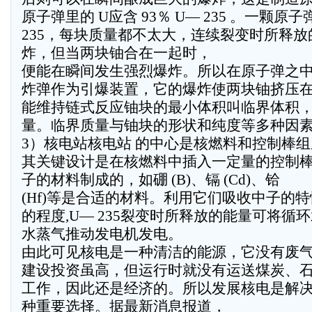
原子弹里的 U应含 93％ U— 235 。一颗原
235，每块质量都不太大，连续裂变时所释
炸，但当两块铀合在一起时，
便能在瞬间发生强烈爆炸。所以在原子弹之
炸弹作为引爆装置，它的爆炸使两块铀挤压
能维持链式反应铀块的最小体积叫临界体积
量。临界质量与铀块的形状和纯度等多种因
3）核电站核电站 的中心是核燃料和控制棒
其关键设计是在核燃料中插入一定量的控制
子的材料制成的，如硼 (B)、镉 (Cd)、铪
(Hf)等是合适的材料。利用它们吸收中子的
的程度,U— 235裂变时所释放的能量可将循环水
水蒸气推动发电机发电。
由此可见核电是一种清洁的能源，它没有废
建设投资虽高，但运行时就没有运送煤炭、
工作，因此还是经济的。所以发展核电是解
种重要选择。据最新消息报道，