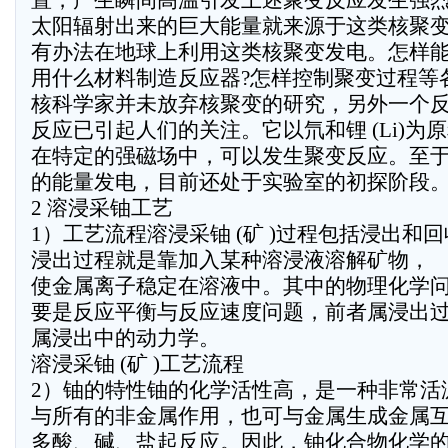
置，产生瞬间高温引发上述聚变反应发生强
太阳辐射出来的巨大能量就来源于这类核聚
有办法在地球上利用这类核聚变发电。怎样能
用什么材料制造反应器?怎样控制聚变过程等
核科学家并未放弃核聚变的研究，另外一个
反应已引起人们的关注。它以氘和锂 (Li)为
在特定的强磁场中，可以发生聚变反应。至
的能量发电，目前还处于实验室的初探阶段
2 溶浸采铀工艺
1）工艺流程溶浸采铀 (矿 )过程包括浸出和
浸出过程就是靠加入某种溶浸液溶解矿物，
使金属离子稳定在溶液中。其中的物理化学
要是反应平衡与反应速度问题，前者属浸出
属浸出中的动力学。
溶浸采铀 (矿 )工艺流程
2）铀的特性铀的化学活性高，是一种非常活
与所有的非金属作用，也可与金属生成金属
多酸、碱、盐起反应。因此，铀化合物化学