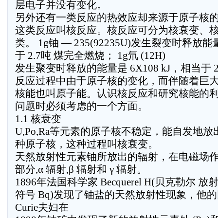
层电子并没有变化。
另外还有一类反应的热效应却来源于原子核
这类反应叫核反应。核反应可分为核衰变、
类。 1g铀 — 235(92235U)发生裂变时释放能
于 2.7吨 煤完全燃烧； 1g氘 (12H)
发生聚变时释放的能量是 6X108 kJ，相当于
反应过程中由于原子核的变化，而伴随着巨
核能也叫原子能。认识核反应和研究核能的
问题时必须考虑的一个方面。
1.1 核衰变
U,Po,Ra等元素的原子核不稳定，能自发地
种原子核，这种过程叫核衰变。
天然放射性元素铀所放出的辐射，在电磁场
部分,α 辐射,β 辐射和 γ 辐射。
1896年法国科学家 Becquerel H(贝克勒尔
符号 Bq)发现了铀盐的天然放射性现象，他的同事 M
Curie夫妇在