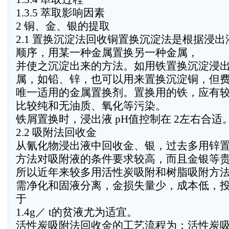
1.3.5 萃取影响因素
2 铜、金、银的提取
2.1 置换沉淀法回收铜置换沉淀法是根据浸
顺序，用某一种金属置换另一种金属，
并使之沉淀出来的方法。如用铁置换沉淀浸
属，如铅、锌，也可以用来置换沉淀铜，但
唯一适用的金属置换剂。置换用的铁，应有
比较纯和无油质、氧化等污染。
铁屑置换时，浸出液 pH值控制在 2左右合适
2.2 吸附法回收金
从氰化物浸出液中回收金、银，过去多用锌
方法对吸附液的条件要求较高，而且金银等
所以近年来较多用活性炭吸附和树脂吸附方
需净化和固液分离，金损失量少，成本低，
于
1.4g／ t的贫液尤为适宜。
活性炭吸附法回收金的工艺流程为：活性炭