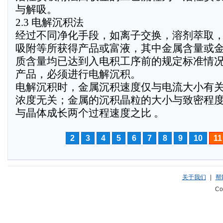
与解吸。
2.3 电解沉积法
经过不同净化手段，如离子交换，溶剂萃取
吸附等所获得产品或富液，其中金属含量或
质含量均已达到入电积工序前的规定标准情
产品，必须进行电解沉积。
电解沉积时，金属沉积速度仅与电流大小有
浓度无关；金属的沉积晶粒的大小与致密程
与晶体成长两个过程速度之比 。
2
3
4
5
6
7
8
9
10
11
关于我们
|
帮
Co