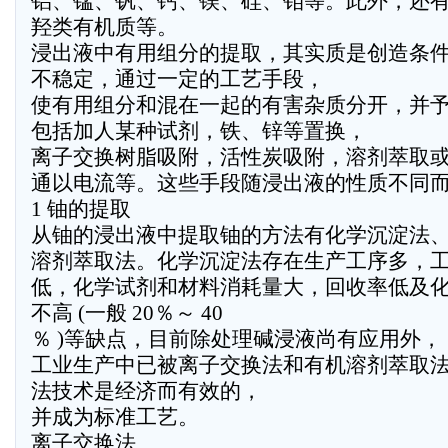
铝、锰、钒、钙、镁、硅、钼等。此外，还
羟类有机质等。
浸出液中有用组分的提取，其实质是创造条
不稳定，通过一定的工艺手段，
使有用组分和混在一起的有害杂质分开，并
包括加人某种试剂，铁、锌等置换，
离子交换树脂吸附，活性炭吸附，溶剂萃取
通以电流等。这些手段随浸出液的性质不同
1 铀的提取
从铀的浸出液中提取铀的方法有化学沉淀法
溶剂萃取法。化学沉淀法存在生产工序多，
低，化学试剂和材料消耗量大，回收率低及
不高 (一般 20％～ 40
％ )等缺点，目前除处理碱浸液尚有应用外，
工业生产中已被离子交换法和有机溶剂萃取
法技术是经济而有效的，
并成为标准工艺。
离子交换法