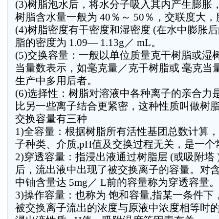
(3)树脂泡水后，将水分子吸入其内产生膨胀，质
树脂含水量一般为 40％～ 50％，交联度大
(4)树脂密度有干密度和湿密度 (在水中膨胀后的密
脂的密度为 1.09— 1.13g／ mL。
(5)交换容量：一般以单位质量克干树脂或湿
当量数表示，如毫克量／克干树脂或 毫克当
生产中多用后者。
(6)选择性：树脂对溶液中各种离子的亲合力
比另一些离子结合更紧密，这种性质叫做树
交换容量有三种
1)全容量：根据树脂所有活性基团总数计算
子种类、介质,pH值及交换过程无关，是一个
2)穿透容量：指浸出液通过树脂层 (或吸附塔 
后，流出液中出现了被交换离子的容量。对
中铀含量达 5mg／ L前的容量称为穿透容量
3)操作容量：也称为 饱和容量,指某一条件下
被交换离子流出的浓度与原液中浓度相等时