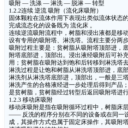
吸附 — 洗涤 — 淋洗 — 脱淋 — 转型
1.2.2连续 逆流 吸附（流化床吸附）
固体颗粒在流体作用下表现出类似流体状态的
完成流态化的设备既为 流化床 。
连续逆流吸附流程中，树脂和浸出液都是移
设有专用的吸附塔、淋洗塔。流程主要分两
吸附过程主要是：贫树脂从吸附塔顶部进，
附塔底部进，顶部出。浸出液经吸附后可补
用；贫树脂在吸附达到饱和后转移到淋洗塔
淋洗过程是让饱和树脂从淋洗塔顶部进，底
淋洗剂从淋洗塔底部进，顶部出，一般是三
淋洗产生的合格液经进一步处理后得到产品
是贫树脂，贫树脂经过转型后返回吸附塔进行吸
1.2.3 移动床吸附
移动床吸附是指在吸附循环过程中，树脂床层
—— 反洗的程序分别在不同的设备或在同一
成，其操作方式也属于固定床操作，其吸附