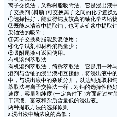
离子交换法，又称树脂吸附法。它是浸出液
子交换剂 (树脂 )可交换离子之间的化学置
①选择性好，能获得纯度较高的铀化学浓缩
②既能从清液中提取铀，也可从矿浆中提取
采铀法的吸附；
③离子交换树脂能反复使用；
④化学试剂和材料消耗量少；
⑤吸附尾液可返回使用。
有机溶剂萃取法
有机溶剂萃取法，简称萃取法。它是用一种
溶剂与含铀的浸出液相互接触，将浸出液中
中，与浸出液中的杂质分开，以达到提取和
萃取法与离子交换法一样，对铀的选择性能
速度，容量和纯度 (一定条件下 )方面超过
于清液、富液和杂质含量低的浸出液。
两种提取方法的选择原则
a.浸出液中铀浓度的高低；