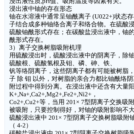
浸出液性质,pH值、吸附温度等因素有关。
浸出液中铀的存在形态
铀在水溶液中通常呈铀酰离子 (U022+)状
子结合成多种铀络合离子和络合物。在硫酸
硫酸铀酰形式存在；在碳酸盐浸出液中，铀
酰形式存在。
3）离子交换树脂吸附机理
用硫酸浸出时，硫酸浸出液中的阴离子，除
硫酸根、硫酸氢根及钼、磷、砷、铁、
钒等络阴离子，这些阴离子都有可能被树脂，
子 除 钼 以外，对树脂的亲合力都比铀酰络
附过程中得到分离。在浸出液中还含有大量
K+,Na+,Ca2+,Mg2+,Fe2+,Ni2+，
Co2+,Cu2+等，当用 201× 7型阴离子交
被吸附，只要控制得好，对铀的吸附影响不
硫酸浸出液中 201× 7型阴离子交换树脂吸附铀
（ 4-2）
碳酸盐浸出液中 201× 7型阴离子交换树脂吸