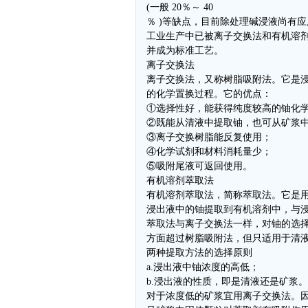
(一般 20％～ 40
％ )等缺点，目前除处理碱浸液尚有
工业生产中已被离子交换法和有机溶
并成为标准工艺。
离子交换法
离子交换法，又称树脂吸附法。它是浸
的化学置换过程。它的优点：
①选择性好，能获得纯度较高的铀化
②既能从清液中提取铀，也可从矿浆
③离子交换树脂能反复使用；
④化学试剂和材料消耗量少；
⑤吸附尾液可返回使用。
有机溶剂萃取法
有机溶剂萃取法，简称萃取法。它是
浸出液中的铀提取到有机溶剂中，与
萃取法与离子交换法一样，对铀的选择
方面超过树脂吸附法，但只适用于清
两种提取方法的选择原则
a.浸出液中铀浓度的高低；
b.浸出液的性质，即是清液还是矿浆。
对于浓度低的矿浆宜用离子交换法。