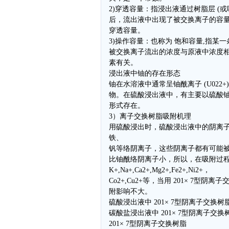
2)穿透容量：指浸出液通过树脂层 (或吸
后，流出液中出现了被交换离子的容量
穿透容量。
3)操作容量：也称为 饱和容量,指某
被交换离子流出的浓度与原液中浓度相
素有关。
浸出液中铀的存在形态
铀在水溶液中通常呈铀酰离子 (U02
物。在硫酸浸出液中，有主要以硫酸
形式存在。
3）离子交换树脂吸附机理
用硫酸浸出时，硫酸浸出液中的阴离
铁、
钒等络阴离子，这些阴离子都有可能被
比铀酰络阴离子小，所以，在吸附过
K+,Na+,Ca2+,Mg2+,Fe2+,Ni2+，
Co2+,Cu2+等，当用 201× 
附影响不大。
硫酸浸出液中 201× 7型阴离子交换树脂
碳酸盐浸出液中 201× 7型阴离子交换树
201× 7型阴离子交换树脂