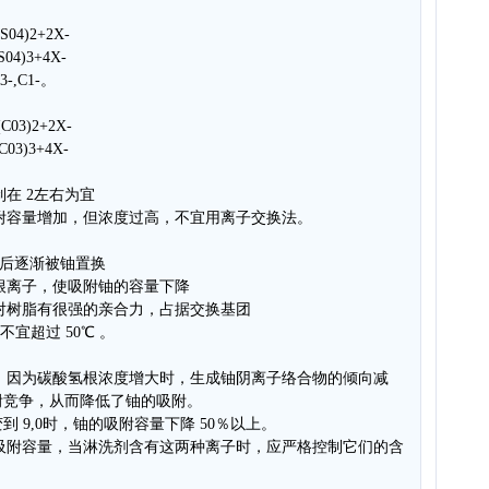
S04)2+2X-
S04)3+4X-
,C1-。
C03)2+2X-
C03)3+4X-
制在 2左右为宜
吸附容量增加，但浓度过高，不宜用离子交换法。
附后逐渐被铀置换
酸根离子，使吸附铀的容量下降
根对树脂有很强的亲合力，占据交换基团
不宜超过 50℃ 。
度：因为碳酸氢根浓度增大时，生成铀阴离子络合物的倾向减
附竞争，从而降低了铀的吸附。
0变到 9,0时，铀的吸附容量下降 50％以上。
的吸附容量，当淋洗剂含有这两种离子时，应严格控制它们的含