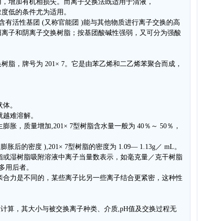
用，增加有机相损失。而离子交换法既适用于清液，
浓度低的条件尤为适用。
种含有活性基团 (又称官能团 )能与其他物质进行离子交换的高
阳离子和阴离子交换树脂；按基团酸碱性强弱，又可分为强酸
脂，牌号为 201× 7。它是由苯乙烯和二乙烯苯聚合而成，
球状体。
就越难溶解。
胀，质量增加,201× 7型树脂含水量一般为 40％～ 50％，
的密度 ),201× 7型树脂的密度为 1.09— 1.13g／ mL。
树脂或湿树脂吸附溶液中离子当量数表示，如毫克量／克干树脂
中多用后者。
的亲合力是不同的，某些离子比另一些离子结合更紧密，这种性
数计算，其大小与被交换离子种类、介质,pH值及交换过程无