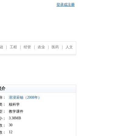
登录或注册
础
|
工程
|
经管
|
农业
|
医药
|
人文
简介
称：
溶浸采铀（2008年）
类：
核科学
型：
教学课件
3.38MB
小：
30
数：
12
数：