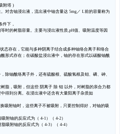
附塔 )
。对含铀浸出液，流出液中铀含量达 5mg／ L前的容量称为
一条件下，
等时的树脂容量。主要与浸出液性质,pH值、吸附温度等因
2+)状态存在，它能与多种阴离子结合成多种铀络合离子和络合
铀酰形式存在；在碳酸盐浸出液中，铀的存在形式以碳酸铀酰
子，除铀酰络离子外，还有硫酸根、硫酸氢根及钼、磷、砷、
树脂，吸附，但这些 阴离子 除 钼 以外，对树脂的亲合力都
程中得到分离。在浸出液中还含有大量阳离子杂质如
7型阴离子交换吸附铀时，这些离子不被吸附，只要控制得好，对铀的吸
吸附铀的反应式为（ 4-1）（ 4-2）
脂吸附铀的反应式为（ 4-3）（ 4-4）