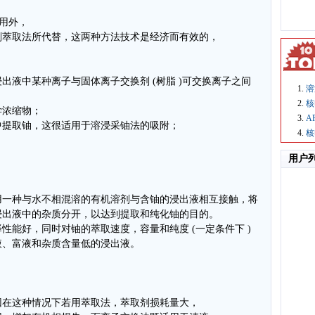
应用外，
剂萃取法所代替，这两种方法技术是经济而有效的，
出液中某种离子与固体离子交换剂 (树脂 )可交换离子之间
溶
核
学浓缩物；
A
中提取铀，这很适用于溶浸采铀法的吸附；
核
用户
用一种与水不相混溶的有机溶剂与含铀的浸出液相互接触，将
浸出液中的杂质分开，以达到提取和纯化铀的目的。
性能好，同时对铀的萃取速度，容量和纯度 (一定条件下 )
液、富液和杂质含量低的浸出液。
因在这种情况下若用萃取法，萃取剂损耗量大，