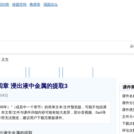
识问答
校园空间
教师库
强国论坛
基
> 正文
课件评论
用户列表
立即下载
四章 浸出液中金属的提取3
课件
04日
课件名
课件分
008年）”（或其中一个章节）的简单文本/文件预览版，可能不包括课
课件类
文章/文件与课件详细内容可能有较大差异，部分音视频、flash等
文件大
件而无法预览，建议用户下载完整版课件。
下载次
评论次
浸出液中金属的提取