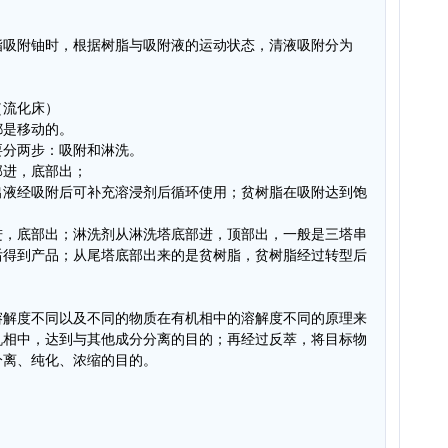
脂吸附铀时，根据树脂与吸附液的运动状态，清液吸附分为
（流化床）
都是移动的。
要分两步：吸附和淋洗。
部进，底部出；
出液经吸附后可补充溶浸剂后循环使用；贫树脂在吸附达到饱
进，底部出；淋洗剂从淋洗塔底部进，顶部出，一般是三塔串
后得到产品；从尾塔底部出来的是贫树脂，贫树脂经过转型后
溶解度不同以及不同的物质在有机相中的溶解度不同的原理来
机相中，达到与其他成分分离的目的；再经过反萃，将目标物
分离、纯化、浓缩的目的。
。