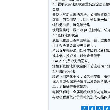
2.1 置换沉淀法回收铜置换沉淀法
金属，
并使之沉淀出来的方法。如用铁置换
淀铜，但费用昂贵，因此铁是唯一适
纯和无油质、氧化等污染。
铁屑置换时，浸出液 pH值控制在 2左
2.2 吸附法回收金
从氰化物浸出液中回收金、银，过去
且金银等贵金属损失量较大，
所以近年来较多用活性炭吸附和树脂
成本低，投资省，对含金量低于
1.4g／ t的贫液尤为适宜。
活性炭吸附法回收金的工艺流程为：
2.3 电解沉积法
经过不同净化手段，如离子交换，溶
属含量或金属离子浓度以及杂质含量
品，必须进行电解沉积。
电解沉积时，金属沉积速度仅与电流
与致密程度取决于晶粒的形成与晶体成
3
4
5
6