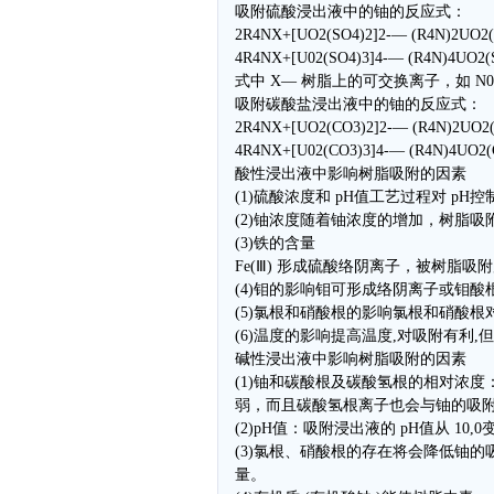
吸附硫酸浸出液中的铀的反应式：
2R4NX+[UO2(SO4)2]2-— (R4N)2UO2(
4R4NX+[U02(SO4)3]4-— (R4N)4UO2(
式中 X— 树脂上的可交换离子，如 N03-
吸附碳酸盐浸出液中的铀的反应式：
2R4NX+[UO2(CO3)2]2-— (R4N)2UO2(
4R4NX+[U02(CO3)3]4-— (R4N)4UO2(
酸性浸出液中影响树脂吸附的因素
(1)硫酸浓度和 pH值工艺过程对 pH控
(2)铀浓度随着铀浓度的增加，树脂
(3)铁的含量
Fe(Ⅲ) 形成硫酸络阴离子，被树脂吸
(4)钼的影响钼可形成络阴离子或钼
(5)氯根和硝酸根的影响氯根和硝酸
(6)温度的影响提高温度,对吸附有利,但
碱性浸出液中影响树脂吸附的因素
(1)铀和碳酸根及碳酸氢根的相对浓
弱，而且碳酸氢根离子也会与铀的吸
(2)pH值：吸附浸出液的 pH值从 10,
(3)氯根、硝酸根的存在将会降低铀
量。