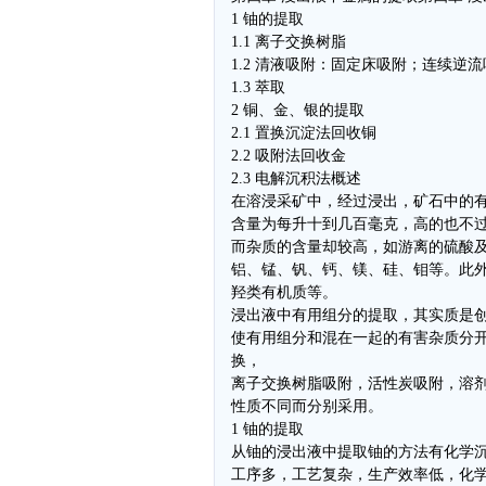
1 铀的提取
1.1 离子交换树脂
1.2 清液吸附：固定床吸附；连续逆
1.3 萃取
2 铜、金、银的提取
2.1 置换沉淀法回收铜
2.2 吸附法回收金
2.3 电解沉积法概述
在溶浸采矿中，经过浸出，矿石中的
含量为每升十到几百毫克，高的也不
而杂质的含量却较高，如游离的硫酸
铝、锰、钒、钙、镁、硅、钼等。此
羟类有机质等。
浸出液中有用组分的提取，其实质是
使有用组分和混在一起的有害杂质分
换，
离子交换树脂吸附，活性炭吸附，溶
性质不同而分别采用。
1 铀的提取
从铀的浸出液中提取铀的方法有化学
工序多，工艺复杂，生产效率低，化