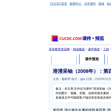
CUCDC首页
新闻中心
大学课件
阅读
知
高等教育资讯网
>
阅读频道
>
课件预览
>
工程
课件预览
课件介绍
溶浸采铀（2008年）：第
分类：
核科学
格式：
pps
日期：2009年05月
备注：本文章/文件仅为课件“溶浸采铀（2
件的图片、视频、音频、动画等相关素材，本
多媒体文件可能因客户端没有安装相关插
第四章 浸出液中金属的提取第四章 