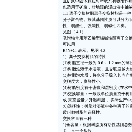
且矿浆中固体颗粒对萃取剂有吸附作
也适用于矿浆，对地浸的浸出液中铀
1.1 离子交换树脂离子交换树脂是一
分子聚合物。按其基团性质可以分为
性、弱酸性、强碱性、弱碱性四类。
见图（ 4.1）
吸附铀常用苯乙烯型强碱性阴离子交换树
可以用
R4N+Cl-表示。见图 4.2
1）离子交换树脂的特性
(1)树脂直径一般为 0.6～ 1.2 mm的
(2)树脂难溶于水溶液，且交联度越大
(3)树脂泡水后，将水分子吸入其内产生膨
交联度大，膨胀性小。
(4)树脂密度有干密度和湿密度 (在水中膨胀后
(5)交换容量：一般以单位质量克干
或 毫克当量／升湿树脂 。实际生产
(6)选择性：树脂对溶液中各种离子
质叫做树脂的选择性。
交换容量有三种
1)全容量：根据树脂所有活性基团总
关，是一个常数。