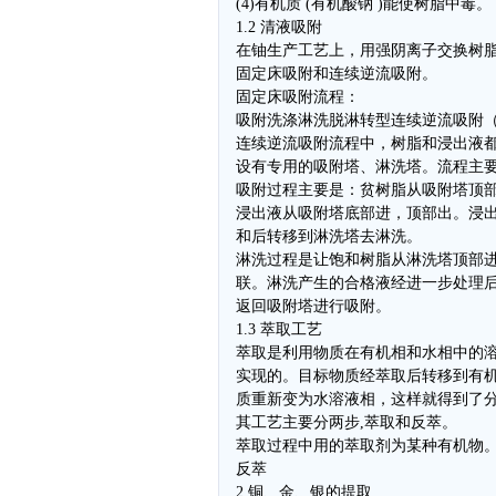
(4)有机质 (有机酸钠 )能使树脂中毒。
1.2 清液吸附
在铀生产工艺上，用强阴离子交换树
固定床吸附和连续逆流吸附。
固定床吸附流程：
吸附洗涤淋洗脱淋转型连续逆流吸附
连续逆流吸附流程中，树脂和浸出液
设有专用的吸附塔、淋洗塔。流程主
吸附过程主要是：贫树脂从吸附塔顶
浸出液从吸附塔底部进，顶部出。浸
和后转移到淋洗塔去淋洗。
淋洗过程是让饱和树脂从淋洗塔顶部
联。淋洗产生的合格液经进一步处理
返回吸附塔进行吸附。
1.3 萃取工艺
萃取是利用物质在有机相和水相中的
实现的。目标物质经萃取后转移到有
质重新变为水溶液相，这样就得到了
其工艺主要分两步,萃取和反萃。
萃取过程中用的萃取剂为某种有机物
反萃
2 铜、金、银的提取