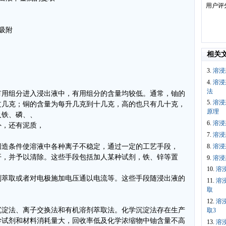
用户评
流吸附
相关
3.
溶浸
4.
溶浸
法
有用组分进入浸出液中，有用组分的含量均较低。通常，铀的
5.
溶浸
过几克；铜的含量为每升几克到十几克，高的也只有几十克，
原理
及铁、磷、、
6.
溶浸
外，还有泥质，
7.
溶浸
8.
溶浸
创造条件使溶液中各种离子不稳定，通过一定的工艺手段，
开，并予以清除。这些手段包括加人某种试剂，铁、锌等置
9.
溶浸
10.
溶
剂萃取或者对电极施加电压通以电流等。这些手段随浸出液的
11.
溶
取
12.
溶
沉淀法、离子交换法和有机溶剂萃取法。化学沉淀法存在生产
取3
学试剂和材料消耗量大，回收率低及化学浓缩物中铀含量不高
13.
溶