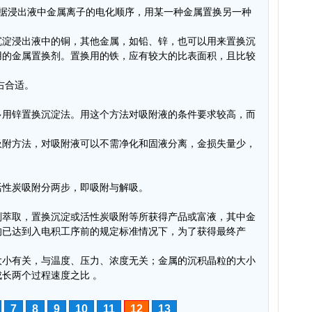
是根据浸出液中金属离子的电化顺序，用某一种金属置换另一种
沉淀浸出液中的铜，其他金属，如铅、锌，也可以用来置换沉
用的金属置换剂。置换用的铁，应有较大的比表面积，且比较
右合适。
多用锌置换沉淀法。用这个方法对吸附液的条件要求较高，而
吸附方法，对吸附液可以不需净化和固液分离，金损失量少，
活性炭吸附分两步，即吸附与解吸。
剂萃取，置换沉淀或活性炭吸附等所获得产品或富液，其中金
均已达到入电积工序前的规定标准情况下，为了获得最终产
大小有关，与温度、压力、浓度无关；金属的沉积晶粒的大小
长两个过程速度之比 。
7
8
9
10
11
12
13