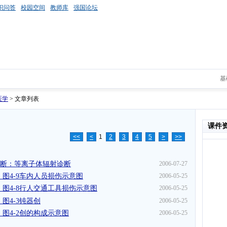
识问答
校园空间
教师库
强国论坛
基
医学
> 文章列表
课件
<<
<
1
2
3
4
5
>
>>
诊断：等离子体辐射诊断
2006-07-27
图4-9车内人员损伤示意图
2006-05-25
图4-8行人交通工具损伤示意图
2006-05-25
图4-3钝器创
2006-05-25
图4-2创的构成示意图
2006-05-25