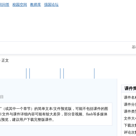
识问答
校园空间
教师库
强国论坛
基
> 正文
课件评论
用户列表
立即下载
课件
7日
课件名
课件分
易”（或其中一个章节）的简单文本/文件预览版，可能不包括课件的图
课件类
文件与课件详细内容可能有较大差异，部分音视频、flash等多媒体
文件大
法预览，建议用户下载完整版课件。
下载次
评论次