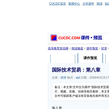
CUCDC首页
新闻中心
大学课件
阅读
知
高等教育资讯网
>
阅读频道
>
课件预览
>
经管
课件预览
课件介绍
国际技术贸易：第八章
分类：
经济
格式：
ppt
日期：2006年02月1
备注：本文章/文件仅为课件“国际技术贸
片、视频、音频、动画等相关素材，本文章/
文件可能因客户端没有安装相关插件而无
第八章