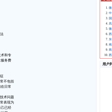
微
中
国
高
微
西
方法
东
南
商
西
技术和专
术服务费
用户
特征
通常不包括
们在日常
的技术问题
常常表现为
自己已经