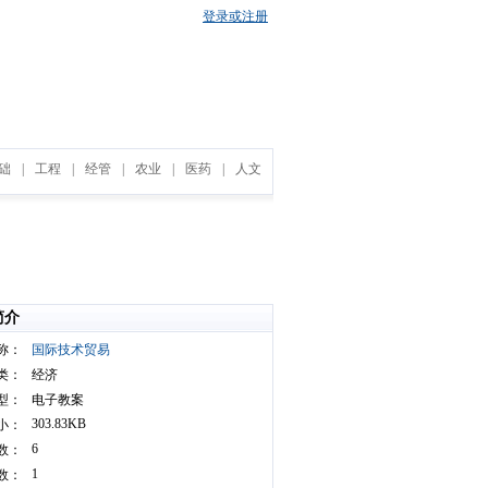
登录或注册
础
|
工程
|
经管
|
农业
|
医药
|
人文
简介
称：
国际技术贸易
类：
经济
型：
电子教案
303.83KB
小：
6
数：
1
数：