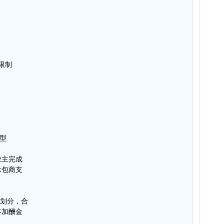
限制
型
业主完成
承包商支
式划分，合
本加酬金