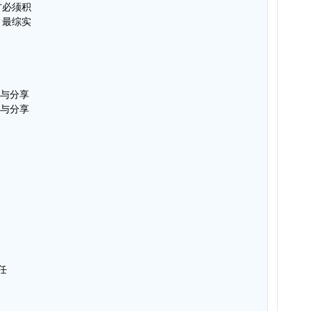
方必须积
，最综实
属与分享
属与分享
任