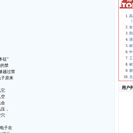
高
（
金
四
清
材
中
工
本征”
材
体的禁
塑
够越过禁
北
电子原来
。
用户
么它
以空
也会
电压，
空穴
的电子在