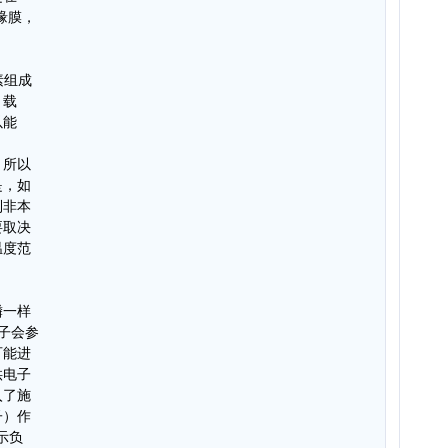
缘膜，
素组成
，载
以能
，所以
是，如
到非本
要取决
温度范
磷一样
电子会参
可能进
供电子
入了施
子）作
表示负