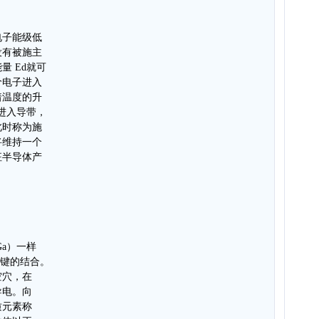
电子能级低
没有被施主
 Ed就可
价电子进入
着温度的升
进入导带，
此时称为施
将维持一个
征半导体产
a）一样
价键的结合。
空穴，在
导电。向
质元素称