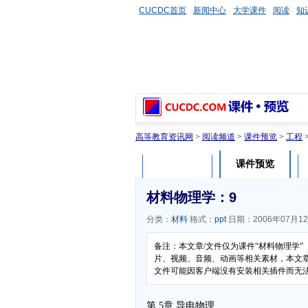
CUCDC首页
新闻中心
大学课件
阅读
知
高等教育资讯网
>
阅读频道
>
课件预览
>
工程
课件预览
课件介绍
材料物理学：9
分类：
材料
格式：
ppt
日期：2006年07月1
备注：本文章/文件仅为课件“材料物理学
片、视频、音频、动画等相关素材，本文章/
文件可能因客户端没有安装相关插件而无
第 5章 导电物理