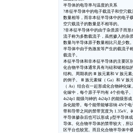
半导体的电导率与温度的关系
?本征半导体中的电子载流子和空穴载
数量相等，而非本征半导体中的电子
空穴载流子的数量是不相等的。
?非本征半导体中的由于杂质原子而形
流子称为多数载流子，虽然掺入的杂
数量与半导体原子数量相比只是少数
半导体中由于热激发等产生的载流子
载流子。
本征半导体和非本征半导体的主要区
化合物半导体通常具有与硅和锗相似
结构。周期表的 Ⅲ 族元素和 Ⅴ 族元
的例子。 Ⅲ 族元素镓（ Ga）和 Ⅴ 族
（ As）结合在一起形成化合物砷化镓
化镓中，每个原子平均有 4个价电子
4s24p1 能级与砷的 4s24p3 的能级形成
杂化能带。每个能带能够容纳 4N个电
带和导带之间的禁带宽度为 1.35eV。
半导体掺杂后也可以形成 p型半导体或
导体。化合物半导体的禁带较大，所
区平台也较宽。而且化合物半导体中