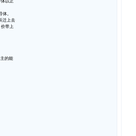
导体以正
半导体。
跃迁上去
。价带上
和受主的能