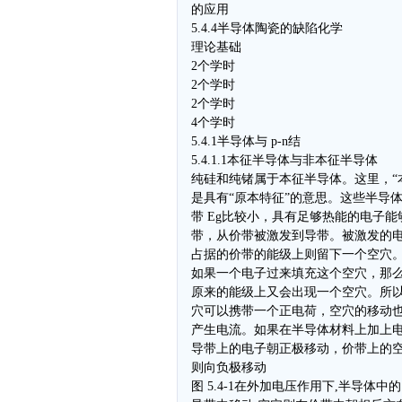
的应用
5.4.4半导体陶瓷的缺陷化学
理论基础
2个学时
2个学时
2个学时
4个学时
5.4.1半导体与 p-n结
5.4.1.1本征半导体与非本征半导体
纯硅和纯锗属于本征半导体。这里，“
是具有“原本特征”的意思。这些半导
带 Eg比较小，具有足够热能的电子能
带，从价带被激发到导带。被激发的
占据的价带的能级上则留下一个空穴
如果一个电子过来填充这个空穴，那
原来的能级上又会出现一个空穴。所
穴可以携带一个正电荷，空穴的移动
产生电流。如果在半导体材料上加上
导带上的电子朝正极移动，价带上的
则向负极移动
图 5.4-1在外加电压作用下,半导体中