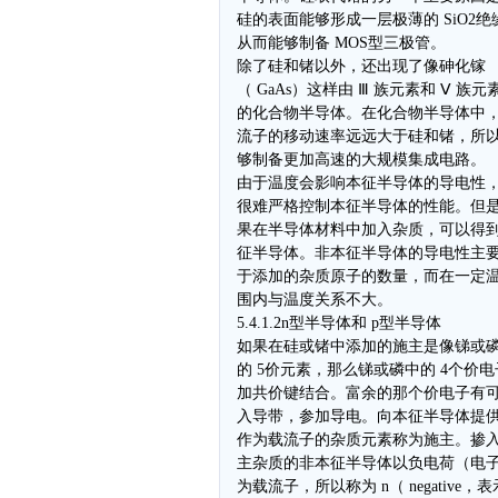
硅的表面能够形成一层极薄的 SiO2绝
从而能够制备 MOS型三极管。
除了硅和锗以外，还出现了像砷化镓
（ GaAs）这样由 Ⅲ 族元素和 Ⅴ 族元
的化合物半导体。在化合物半导体中
流子的移动速率远远大于硅和锗，所
够制备更加高速的大规模集成电路。
由于温度会影响本征半导体的导电性
很难严格控制本征半导体的性能。但
果在半导体材料中加入杂质，可以得
征半导体。非本征半导体的导电性主
于添加的杂质原子的数量，而在一定
围内与温度关系不大。
5.4.1.2n型半导体和 p型半导体
如果在硅或锗中添加的施主是像锑或
的 5价元素，那么锑或磷中的 4个价
加共价键结合。富余的那个价电子有
入导带，参加导电。向本征半导体提
作为载流子的杂质元素称为施主。掺
主杂质的非本征半导体以负电荷（电
为载流子，所以称为 n（ negative，