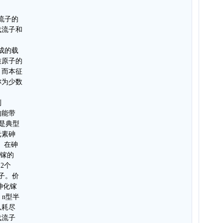
流子的
载流子和
成的载
质原子的
。而本征
称为少数
别
的能带
素是典型
元素砷
。在砷
。镓的
 2个
子。价
砷化镓
 n型半
以耗尽
载流子