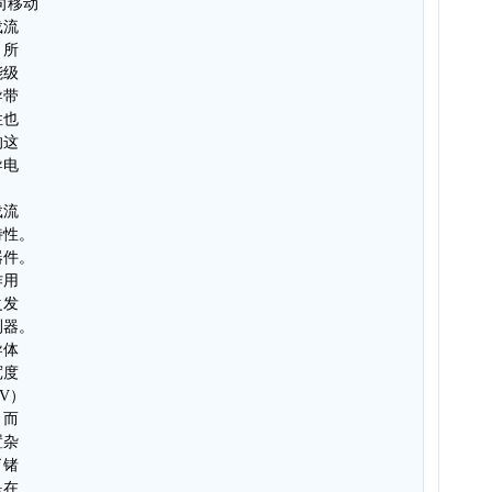
向移动
载流
，所
能级
导带
性也
的这
导电
载流
特性。
器件。
作用
之发
测器。
导体
宽度
eV）
，而
置杂
了锗
是在