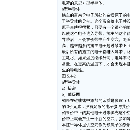
电荷的意思）型半导体。
n型半导体
施主的富余价电子所处的杂质原子的
于半导体的导带。这个富余价电子并
原子束缚得很紧，只要有一个很小的能量
以使这个电子进入导带。施主的这个
导带后，不会在价带中产生空穴。随
高，越来越多的施主电子越过禁带 Ed
最后所有的施主的电子都进入导带，
主耗尽。如果温度继续升高，电导率
常量。在更高的温度下，才会出现本
生的导电性。
图 5.4-2
n型半导体
a）掺杂
b）能级图
如果在硅或锗中添加的杂质是像镓（ G
的 3价元素，没有足够的电子参与共
如果价带上的其他电子过来填充这个
价带上就会产生一个新的空穴，参加
本征半导体提供空穴作为载流子的杂