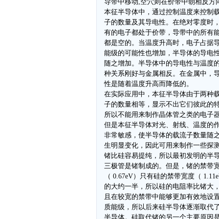
导带中移动,空穴则在价带中朝相反方
本征半导体中，通过控制温度来控制
子的数量及其导电性。在绝对零度时
有的电子都处于价带，导带中的所有
都是空的。当温度升高时，电子占据
能级的可能性也增加，半导体的导电
随之增加。半导体中的导电性与温度
种关系刚好与金属相反。在金属中，
性是随着温度升高而降低的。
在实际应用中，本征半导体由于两种
子的数量相等，显示不出它们彼此的
所以不能用来制作晶体管之类的电子
但是本征半导体对光、射线、温度的
非常敏感，使半导体的载流子数量随
生明显变化，因此可用来制作一些探
锗比硅容易提纯，所以最初发明的半
三极管是锗制成的。但是，锗的禁带
（ 0.67eV）只有硅的禁带宽度（ 1.11
的大约一半，所以硅的电阻率比锗大
且在较宽的禁带中能够更加有效地设
质能级，所以后来硅半导体逐渐取代
半导体。硅取代锗的另一个主要原因