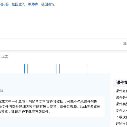
识问答
校园空间
教师库
强国论坛
基
> 正文
课件评论
用户列表
立即下载
课件
2日
课件名
课件分
”（或其中一个章节）的简单文本/文件预览版，可能不包括课件的图
课件类
文件与课件详细内容可能有较大差异，部分音视频、flash等多媒体
文件大
法预览，建议用户下载完整版课件。
下载次
评论次