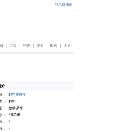
登录或注册
础
|
工程
|
经管
|
农业
|
医药
|
人文
简介
称：
材料物理学
类：
材料
型：
教学课件
7.03MB
小：
4
数：
2
数：