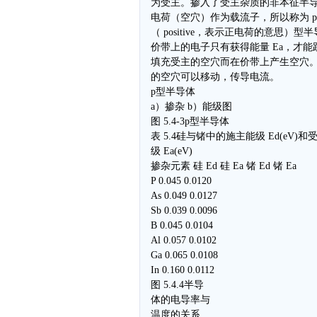
为受主。掺入了受主杂质的非本征半
电荷（空穴）作为载流子，所以称为 p
（ positive，表示正电荷的意思）型
价带上的电子只有获得能量 Ea，才能
填充受主的空穴而在价带上产生空穴
的空穴可以移动，传导电流。
p型半导体
a）掺杂 b）能级图
图 5.4-3p型半导体
表 5.4硅与锗中的施主能级 Ed(eV)
级 Ea(eV)
掺杂元素 硅 Ed 硅 Ea 锗 Ed 锗 Ea
P 0.045 0.0120
As 0.049 0.0127
Sb 0.039 0.0096
B 0.045 0.0104
Al 0.057 0.0102
Ga 0.065 0.0108
In 0.160 0.0112
图 5.4.4半导
体的电导率与
温度的关系