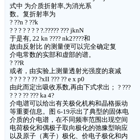
式中 为介质折射率,为消光系
数。复折射率为
? ??n ? ??k
? ? ? ? ? ? ? ?.????? ??? jknN
于是有, 22 kn ???? nk2????和
故由反射比 的测量便可以完全确定复
介电常数的实部和虚部的谱。
? ??R
或者，由实验上测量透射光强度的衰减
? ? ? ? ? ?? ?xII ??? ?? e x p0
由此而定出吸收系数,再由下式求出； ? ???
? ? ? ?? ??? ka 4?
介电谱可以给出有关极化机构和晶格振动
等重要信息。图 6-19示出了典型的固体电
介质的介电谱，在不同频率范围出现空间
电荷极化和偶极子取向极化的弛豫型响应
以及原子（离子）极化、价电子极化和内