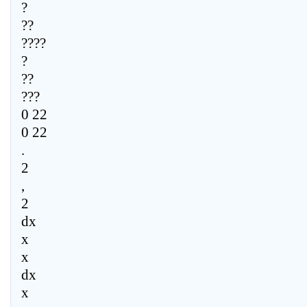
?
??
????
?
??
???
0 22
0 22
.
2
,
2
dx
x
x
dx
x