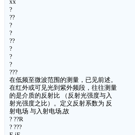
xx
?
??
?
?
??
?
?
?
???
在低频至微波范围的测量，已见前述。
在红外或可见光到紫外频段，往往测量
的是介质的反射比 （反射光强度与入
射光强度之比）。定义反射系数为 反
射电场 与入射电场,故
? ??R
? ???
E iE