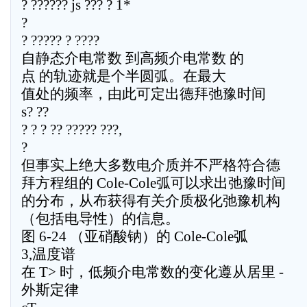
? ?????? js ??? ? 1*
?
? ????? ? ????
自静态介电常数 到高频介电常数 的
点 的轨迹就是个半圆弧。在最大
值处的频率，由此可定出德拜弛豫时间
s? ??
? ? ? ?? ????? ???,
?
但事实上绝大多数电介质并不严格符合德
拜方程组的 Cole-Cole弧可以求出弛豫时间
的分布，从布获得有关介质极化弛豫机构
（包括电导性）的信息。
图 6-24 （亚硝酸钠）的 Cole-Cole弧
3,温度谱
在 T> 时，低频介电常数的变化遵从居里 -
外斯定律