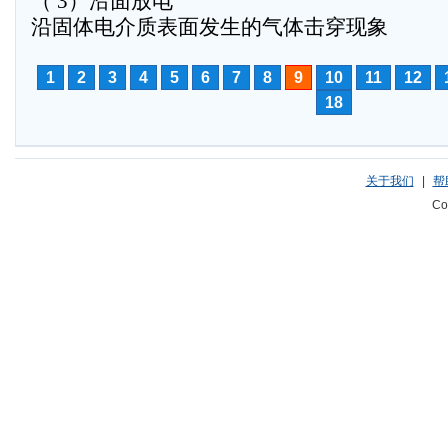
（ 3）沿面放电
沿固体电介质表面发生的气体击穿现象
1
2
3
4
5
6
7
8
9
10
11
12
18
关于我们
|
帮
Co