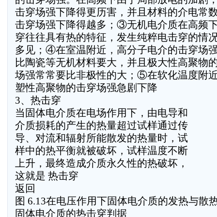
击穿场强下降得更历害，并且材料的介电常
击穿场强下降得越多；③无机电介质在高频
穿往往具有热的特征，发生纯粹电击穿的情
多见；④在室温附近，高分子电介的击穿场
比陶瓷等无机材料要大，并且极大性高聚物
场强常常要比非极性的大；⑤在软化温度附
塑性高聚物的击穿场强急剧下降
3、热击穿
当固体电介质在电场作用下，由电导和
介质损耗的产生的热量超过试样通过传
导、对流和辐射所能散发的热量时，试
样中的热平衡就被破坏，试样温度不断
上升，最终造成介质永久性的热破坏，
这就是 热击穿
返回
图 6.13在电压作用下固体电介质的发热与散
固体电介质的热击穿判据