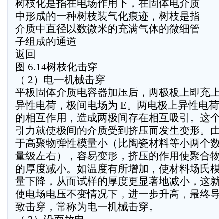
树枝化是指在电场作用下，在固体电介质
中形成的一种树枝装气化痕迹，树枝是指
介质中直径以数微米的充满气体的微细管
子组成的通道
返回
图 6.14树枝化击穿
（ 2）电一机械击穿
平板固体介质电容器加压后，两极板上即充
异性电荷，极间电场为 E。两电极上异性电荷
的相互作用，造成两极间存在相互吸引。这
引力就使极间的介质受到挤压而发生变形。
于高聚物弹性模量小（比陶瓷材料等小两个
量级左右），容易变形，挤压的作用使聚合
的厚度减小。如温度有所增加，使材料场氏
量下降，从而试样的厚度更显著地减小，这
使电场电压不变情况下，进一步升高，最终
致击穿，常称为电一机械击穿。