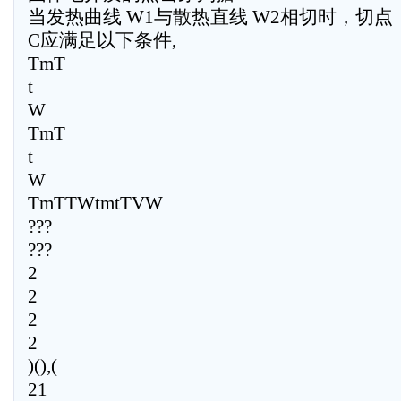
当发热曲线 W1与散热直线 W2相切时，切点
C应满足以下条件,
TmT
t
W
TmT
t
W
TmTTWtmtTVW
???
???
2
2
2
2
)(),(
21