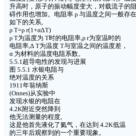
升高时，原子的振动幅度变大，对载流子的
碍作用也增加。电阻率 ρ 与温度之间一般存
如下的关系,
ρ T=ρ r(1+αΔT)
ρ T为温度为 T时的电阻率,ρ r为室温时的
电阻率,Δ T为温度 T与室温之间的温度差，
α 为材料的温度电阻系数。
5.5.1超导电性的发现与进展
图 5.5.1 水银电阻与
绝对温度的关系
1911年翁纳斯
(Onnes)从实验中
发现水银的电阻在
4.2K附近突然降到
他无法测量的程度,
这是他首先液化了氦气，在达到 4.2K低温
的三年后观察到的一个重要现象。