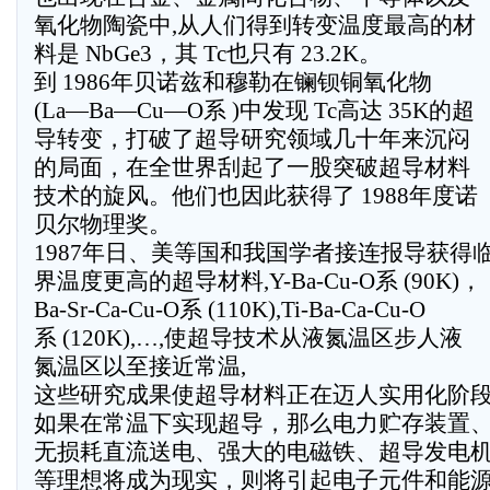
氧化物陶瓷中,从人们得到转变温度最高的材
料是 NbGe3，其 Tc也只有 23.2K。
到 1986年贝诺兹和穆勒在镧钡铜氧化物
(La—Ba—Cu—O系 )中发现 Tc高达 35K的超
导转变，打破了超导研究领域几十年来沉闷
的局面，在全世界刮起了一股突破超导材料
技术的旋风。他们也因此获得了 1988年度诺
贝尔物理奖。
1987年日、美等国和我国学者接连报导获得
界温度更高的超导材料,Y-Ba-Cu-O系 (90K)，
Ba-Sr-Ca-Cu-O系 (110K),Ti-Ba-Ca-Cu-O
系 (120K),…,使超导技术从液氮温区步人液
氮温区以至接近常温,
这些研究成果使超导材料正在迈人实用化阶
如果在常温下实现超导，那么电力贮存装置
无损耗直流送电、强大的电磁铁、超导发电
等理想将成为现实，则将引起电子元件和能