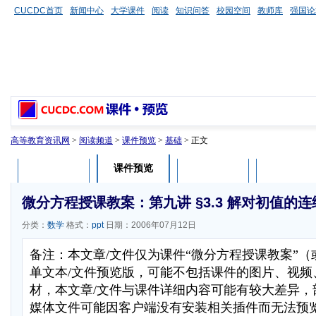
CUCDC首页
新闻中心
大学课件
阅读
知识问答
校园空间
教师库
强国论
高等教育资讯网
>
阅读频道
>
课件预览
>
基础
> 正文
课件预览
课件介绍
课件评论
用户列表
微分方程授课教案：第九讲 §3.3 解对初值的
分类：
数学
格式：
ppt
日期：2006年07月12日
备注：本文章/文件仅为课件“微分方程授课教案”
单文本/文件预览版，可能不包括课件的图片、视频
材，本文章/文件与课件详细内容可能有较大差异，部分
媒体文件可能因客户端没有安装相关插件而无法预