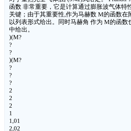
函数 非常重要，它是计算通过膨胀波气体特
关键；由于其重要性,作为马赫数 M的函数在附
以列表形式给出。同时马赫角 作为 M的函数也
中给出。
)(M?
?
?
)(M?
?
?
?
2
2
2
1
1,01
2,02