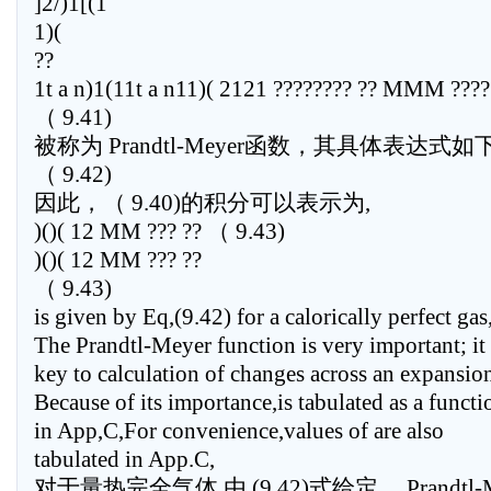
]2/)1[(1
1)(
??
1t a n)1(11t a n11)( 2121 ???????? ?? MMM ????
（ 9.41)
被称为 Prandtl-Meyer函数，其具体表达式如下,
（ 9.42)
因此，（ 9.40)的积分可以表示为,
)()( 12 MM ??? ?? （ 9.43)
)()( 12 MM ??? ??
（ 9.43)
is given by Eq,(9.42) for a calorically perfect gas
The Prandtl-Meyer function is very important; it 
key to calculation of changes across an expansio
Because of its importance,is tabulated as a funct
in App,C,For convenience,values of are also
tabulated in App.C,
对于量热完全气体,由 (9.42)式给定。 Prandtl-M