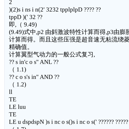
2
)(2)s i ns i n(2' 3232 tpplplpD ???? ??
tppD )(' 32 ??
即,（ 9.49)
(9.49)式中,p2 由斜激波特性计算而得,p3由
计算而得。而且这些压强是超音速无粘流绕
精确值。
计算翼型气动力的一般公式复习,
?? s in'c o s'' ANL ??
（ 1.1)
?? c o s's in'' AND ??
（ 1.2)
ll
TE
LE luu
TE
LE u dspdspN )s i nc o s()s i nc o s(' ?????? ?????