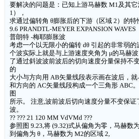
要解决的问题是：已知上游马赫数 M1及其它
1），
求通过偏转角 θ膨胀后的下游（区域 2）的特
9.6 PRANDTL-MEYER EXPANSION WAVES
普朗特 -梅耶膨胀波
考虑一个以无限小的偏转 dθ 引起的非常弱
个波实际上就是与上游速度夹角为 μ的马赫
了通过斜波波前波后的切向速度分量保持不
的
大小与方向用 AB矢量线段表示画在波后，
和方向的 AC矢量线段构成一个三角形 ABC
图
所示。 注意,波前波后切向速度分量不变保证了
波。
?? ??? 21 120 MM VdVMd ???
参照图 9.23,将 (9.32)式从偏角为零，马赫数
到偏角为 θ，马赫数为 M2的区域 2,