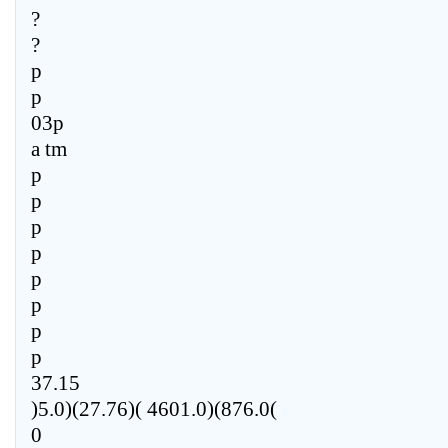
?
?
p
p
03p
a tm
p
p
p
p
p
p
p
p
37.15
)5.0)(27.76)( 4601.0)(876.0(
0