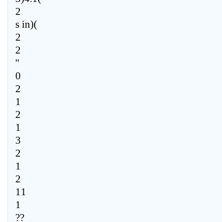
2
s in)(
2
2
''
0
2
1
2
1
3
2
1
2
11
1
??