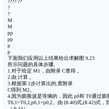
???? ??
?
?
M
M
pp
pp
p
p
下面我们应用以上结果给出求解图 9.23
所示问题的具体步骤,
1.对于给定 M1，由附录 C查得 。
2.由 计算 。
3.根据第 2步计算出的,查附录
C得到 M2。
4.因为膨胀波是等熵的，因此 p0和 T0通过
T0,1=T0,2,p0,1=p0,2。由 (8.40)式,(8.42)
（ 9.44）