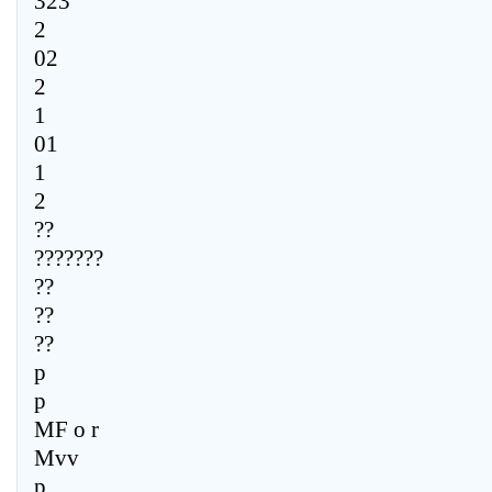
323
2
02
2
1
01
1
2
??
???????
??
??
??
p
p
MF o r
Mvv
p