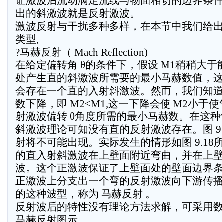
证激波后流动满足流线与物面相切的边界条件
出的斜激波就是反射激波。
激波反射与干扰多种多样，在本节中我们给
类型,
?马赫反射（ Mach Reflection)
在给定偏转角 θ的条件下，假设 M1稍稍大
处产生直的斜激波所需要的最小马赫数值，
会存在一个直的入射斜激波。然而，我们知
数下降，即 M2<M1,这一下降会使 M2小于
射激波偏转 θ角度所需的最小马赫数。在这
斜激波理论可知没有直的反射激波存在。图 9.
射将不可能出现。实际发生的情形如图 9.18
的直入射斜激波在上壁面附近弯曲，并在上
波。这个正激波保证了上壁面处的壁面边界
正激波上分支出一个弯的反射激波向下游传播。如
的这种波型，称为 马赫反射 。
反射波后的特性没有理论方法求解，可采用
马赫反射图示