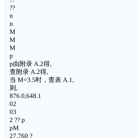
??
n
n
M
M
M
p
p由附录 A.2得,
查附录 A.2得,
当 M=3.5时，查表 A.1,
则,
876.0,648.1
02
03
2 ?? p
pM
27.760 ?