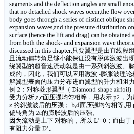
segments and the deflection angles are small eno
that no detached shock waves occur,the flow over
body goes through a series of distinct oblique s
expansion waves,and the pressure distribution on
surface (hence the lift and drag) can be obtained 
from both the shock- and expansion wave theori
discussed in this chapter,只要翼型是由直
且流动偏转角足够小能保证没有脱体激波出
绕翼型的超音速流动就是由一系列斜激波、
成的，因此，我们可以应用激波 -膨胀波理论
解翼型表面的压力分布进而翼型的升力和阻
例 2：对称菱形翼型（ Diamond-shape airfoil)
受力分析,a,c面压强均匀相等，用表示 p2，
ε 的斜激波后的压强； b,d面压强均匀相等,用 
偏转角为 2ε的膨胀波后的压强。
因为流动是上下 对称的，所以 L’=0；而由于 p
有阻力分量 D’。