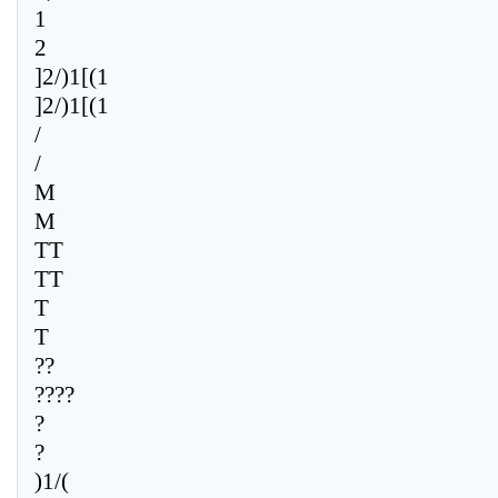
1
2
]2/)1[(1
]2/)1[(1
/
/
M
M
TT
TT
T
T
??
????
?
?
)1/(