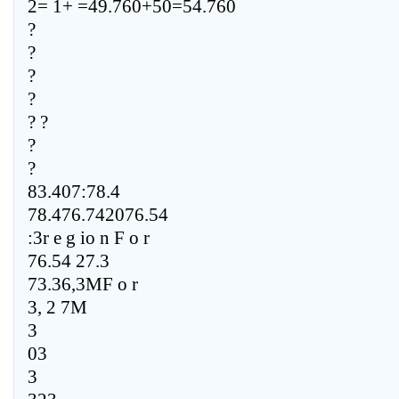
2= 1+ =49.760+50=54.760
?
?
?
?
? ?
?
?
83.407:78.4
78.476.742076.54
:3r e g io n F o r
76.54 27.3
73.36,3MF o r
3, 2 7M
3
03
3