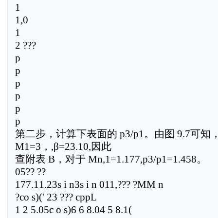
1
1,0
1
2 ???
p
p
p
p
p
p
第二步，计算下表面的 p3/p1。由图 9.7可知
M1=3，,β=23.10,因此
查附表 B，对于 Mn,1=1.177,p3/p1=1.458。
05?? ??
177.11.23s i n3s i n 011,??? ?MM n
?co s)(' 23 ??? cppL
1 2 5.05c o s)6 6 8.04 5 8.1(