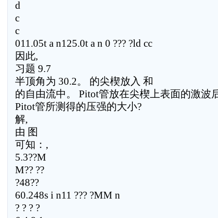
d
c
c
011.05t a n125.0t a n 0 ??? ?ld cc
因此,
习题 9.7
半顶角为 30.2。 的尖楔放入 和
的自由流中。 Pitot管放在尖楔上表面的激
Pitot管所测得的压强的大小?
解,
由 图
可知：,
5.3??M
M?? ??
?48??
60.248s i n11 ??? ?MM n
? ? ? ?