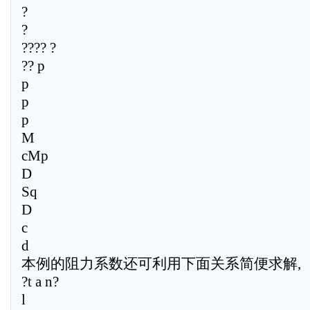
?
?
???? ?
?? p
p
p
p
M
cMp
D
Sq
D
c
d
本例的阻力系数还可利用下面关系简便求解,
?t a n?
l