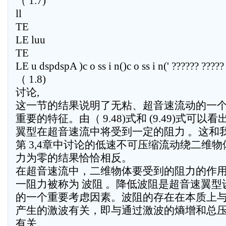
（ 1.7)
ll
TE
LE luu
TE
LE u dspdspA )c o ss i n()c o ss i n(' ?????? ?????
（ 1.8)
讨论,
这一节的结果说明了无粘、超音速流动的一
重要的特征。由（ 9.48)式和 (9.49)式可以看
翼型在超音速流中将受到一定的阻力 。这和
第 3,4章中讨论的低速不可压缩流动绕二维物
力为零的结果恰恰相反。
在超音速流中，二维物体要受到的阻力的作
一阻力被称为 波阻 。降低波阻是超音速翼型
的一个重要考虑因素。波阻的存在在本质上
产生的激波有关，即与通过激波的熵增和总
有关。