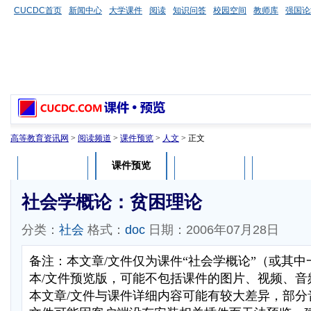
CUCDC首页
新闻中心
大学课件
阅读
知识问答
校园空间
教师库
强国论
高等教育资讯网
>
阅读频道
>
课件预览
>
人文
> 正文
课件预览
课件介绍
课件评论
用户列表
社会学概论：贫困理论
分类：
社会
格式：
doc
日期：2006年07月28日
备注：本文章/文件仅为课件“社会学概论”（或其
本/文件预览版，可能不包括课件的图片、视频、音
本文章/文件与课件详细内容可能有较大差异，部分音视