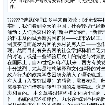
文件可能因客户端没有安装相关插件而无法预览，
件。
?????? ?选题的理由多半来自阅读：阅读现实和阅读文献。阅读现实时，我们看到今天的中国，社会转型已经掀起了一轮新阶级的涌动：人们热衷讨论的“新中产阶级”、“新管理精英”诞生了；人们始料未及的城乡新贫困群体――城市农民工、下岗工人和那些因制度变迁而越发贫困的乡村贫穷人口――也作为新阶级相继出现。然而目前有关贫困的社会学解释相当乏力，多是围绕贫困线的讨论，或是一些经验层次上的描述与对策的实际操作性文章。在国际上，自20世纪60年代以来，西方有关贫困的理论纷争就已十分激烈，尤其是结构解释和文化解释的对垒，已经将原本尚属政府行为的政策学贫困研究纳入了理论轨道。走进理论，我们才有入世（入贫穷世界）的感觉，需要梳理、归纳和评价它们，更需要将它们借鉴到转型中国的发展实践。这是这篇文章选题的初衷和目的。 本文章将沿结构和文化两个面向，对现有的贫困研究作一系统的综述和评价。力求在“综述”中透析贫困研究随社会发展从经验迈向理论的路程；在“比较”中阐释结构和文化解释的异趣及其关系，以期为社会学的贫困研究提供新思路。 ?结构取向的解释 不平等：社会力制造的贫困 制度造成贫困是经典马克思主义理论的精髓。马克思认为，资本主义制度下，贫困的根本原因在于生产资料的不平等占有。比如，资本家占有生产资料，工人除了出卖劳力，一无有。这就形成了资本家对工人的剥削，形成了支配和被支配、压迫和被压迫的生产关系。在这种生产方式下，生产资料所有者能够通过无偿占有工人创造的剩余价值，使工人贫困化。随着资本的增长，工人阶级的贫困会进一步加剧，因为“资本增长得愈迅速，工人阶级的就业手段即生活资料就相对地缩减得愈厉害” （马克思，1972：380），工人将愈面临严重的失业贫困。因此，在马克思看来，只有通过彻底改变资本主义的生产关系才能最终解决贫困问题。 社会政策导致的不平等是制造贫困的元凶。英国有“圈地运动”造成数以百万无家可归者的贫穷；美国有“种族歧视政策”下的有色人种的穷困潦倒；中国有“剪刀差”下的农民的穷困……愈来愈多的人开始感悟，制定政策本身、政策的失误或不合适的政策导向，都将引起不平等而导致贫困。奥科克（Pete Alcock）首先指出，“从政策决定问题的意义上来看，贫困的界定通常取决于应对贫困的各项政策，于是政策和贫困就好像学术圈内存在着的‘鸡和蛋’的谜面，理解贫困首先就要去理解政策”（Alcock, 1993：4）。我以为，这里至少包含两层涵义：其一，政策可以确定“穷人”标签的指向，即“谁是穷人，谁将成为穷人”；其二，政策可能再造贫困。后一层意思又可让我们具有两种可能的想象空间：（A）解救贫困的政策因执行失误再造了贫困。（B）政策本身就不是平等之策。这里，我要强调的是这样一种观点：“谁决定政策？如何实施政策？谁就对决定人们在社会体系里的生活环境（包括贫困状态）起重要作用”，因为“政策行为随时准备或时刻能够左右社会结构”（Alcock, 1993：13）。类似的论述也体现在文森特（Vincent） 对20世纪英国贫困史的讨论中，他说，贫困和政策的相互作用决定了穷人在社会分层结构中的地位。穷人是由那些反映贫困的经济政策创造和再创造的。因此，在文森特看来，治理贫穷状况的政策的历史，就是贫困本身的历史。而马克格拉杰（MacGregor）则从政策失误导向不平等，尔后产生贫困的角度去说明自己的观点：如果政策是政治家决策的产物，贫困就相当一个政策概念。 群体间利益的争夺是遭遇不平等和贫困现象的根源，这是冲突学派的贫困观。冲突学派认为，不平等和贫困是社会各群体之间在利益分配过程中争夺有限资源的结果。每一个不同群体在任何一种生存与发展的竞争中都倾向于为自己争夺更多的利益，但是由于各个群体所拥有的权力和占有的资源不等，也由于能够给予争夺的资源总有短缺，利益争夺的结果必然是出现不同群体间利益的不平等分割，进而使部分群体处于相对贫困状态。伦斯基（Lenski,G.E.）在他的《权力与特权：社会分层的理论》一书中说，贫困者之所以陷入贫困，主要是由于他们所拥有的资源很少。具体而言，穷人在经济领域里缺乏资本和技术等生产要素，因而难以获得较多的经济收入。在政治领域里他们缺乏政治活动的参与能力和机会，因此不可能对决策、投票等产生实际的影响。在社会生活中，穷人无力于影响教育、传媒和社区组织，他们普遍受到社会的歧视和排斥。总之，是权力结构的不平等、不合理，迫使社会部分成员“失能”而陷入贫困或长期陷于贫困。其结果往往进一步强化了社会对他们的排斥和偏见，加剧了社会矛盾（参见，Lenski,1966）。 与冲突论的观点相比，功能学派在指认不平等现象存在的同时，并没有任何需要消除它的意愿。相反，功能论者的信念是：大凡某种社会事实屡禁不止，又不断出现，就一定有它不能不如此的社会功能。不平等或贫困现象就是如此。功能主义贫困观的基本视角是，贫困乃社会功能之需要。其中，最具代表的为美国学者甘斯(Herbert J. Gans)有关贫困的诸多论述。他主张，社会不平等是由社会发展的价值目标和功能需要共同决定的。这种理论首先假定社会中各种职位在实现社会价值目标中的重要性程度是不同的，同时假定个人的天赋和努力程度也不同。社会为了有效地达到其主要的价值目标，就需要一些天赋优秀的人去担当较为重要的角色。为了吸引天赋高者去占领这些更重要的社会位置，并使其充分发挥才能，就必须赋予这些位置较高的报酬。同样，那些对实现社会主导价值目标的重要性程度不高的职位，社会所提供的报酬就较低。甘斯还估价了贫困所具备的社会正功能，即对社会整体的运行和发展起到某种积极作用。譬如，穷人可以去承担社会中较为低下、肮脏的工作；穷人为劳动市场提供廉价的劳动力，也间接促进了职业者的劳动积极性；穷人的消费，延长了一些商品的经济使用寿命；穷人可以成为社会变迁和经济增长的代价等等（Gans,1979：275-289）。总之，不平等和贫困的存在，在甘斯等功能主义者眼中，乃情所必至，因为社会需要它们“调色”。 失业：经济力制造的贫困 古典政治经济学认为，一个人是否有工作、是否能获得自己喜爱或合适的工作，以及工作报酬的高低等都经常取决于经济力──市场结构中劳动力供求关系的变化。而在自由市场经济的条件下，贫困是个人的选择行为和市场调节的结果。就像亚当?斯密所说，贫困是由经济体系对劳动力的需求和人口的生育情况共同决定的。依靠工资维持生计的工人，其所获工资是他劳动的基本价格，即维持工人及其家庭必需的生活资料的价值；但在市场中，工人的实际工资为劳动的“市场价格”，它是随市场劳动力的供求关系的变化而波动的。当劳动力供大于求时，劳动的市场价格会低于其基本价格。此时，劳动报酬降低，部分工人会因此而陷入贫困。而贫困又会使劳动者的供养能力降低，从而抑止人口的增长，减轻劳动力的过剩，使经济复苏，劳动力的需求相对增加，劳动的市场价格上升（亚当·斯密，1972：73-74）。显然，斯密认为，贫困是市场情境中劳动力供需关系波动的结果。他提醒我们注意的一个社会事实是：由市场供需关系的变动而产生的贫困是不可抗拒的。 经济力不可抗拒的社会事实还可以用另一个社会事实──反贫困政策失败──来加以说明。奥科克在考察20世纪30年代、70年代和80年代的三次世界经济不景气时期出现的，由大量失业遭致大幅度贫困现象的案例后指出：“失业、低工资、早退休、高税收等引起了贫困，因此，国内外各种各样经济力量的变化都可能而且正在引起贫困，这类经济力量的影响不得不被归属到宿命论者的悲哀之中，因为几乎任何政府、任何政策都无法真正抵御或改变它。”我们永远不敢肯定，在这样一个世界上，将来这些经济力不会被修正，但至少现在“政策意愿和经济力的互动不可能解决贫困问题，因为经济力是导致贫困现象的原因。”（Alcock,1993：32）很多反贫困战略的失败往往都因为它们不敌一些或然的也可能是必然的经济力。在这层意义上说，任何解救贫困的政策措施都好似建立在漂浮不定的沙滩上。对此，有人干脆模仿功能主义的说法，赋予它合法之地位，这就是“市场需要贫困”。换言之，市场为了有效地运作，需要相当一部分穷人徘徊于市场的边缘。贫困者的等待与徘徊，会以一种无形的压力，作用于在职的工人，鼓励他们勤勉工作、克服懒惰（参见 Novak, 1988, 转引Alcock,1993：33）。 按是否拥有职业，穷人可以分为两类：失业的穷人和工作的穷人。针对工作的穷人，美国学界有所谓“利益均沾论”（trickle down theory）。该理论假设：经济增长能有效地抑制贫困。安德森（Anderson）在1964年发表的《利益均沾：经济增长和美国家庭贫困的程度》一文中提出，经济增长有助于减低贫困的发生。在后续的研究中，人们根据安德森的理论，归纳了经济影响贫困率高低的主要理由为：经济繁荣，劳动力市场紧俏，此时雇主少有余地去选择他们雇用的人，穷人尤其是有工作能力的穷人就容易找到工作，而工作的穷人也会获得向上流动的机会，进而摆脱贫困。人们称这种现象为“利益均沾经济”，并且视这些穷人为成功的政府财政政策的得益者。遗憾的是，这一论点并没有在经验层面上被认证。事实是，在美国20世纪80年代的经济繁荣时期，“利益均沾”的经济现象并没有发生，贫困率并没有就此降低。为什么没有出现预期的效果？威廉姆（William，1994）指出，这种事实说明，并非每个人皆能在利益均沾的过程中获益。具体而言，当经济领域发生了从传统的制造业向服务业、信息业的结构变迁后，威廉姆认为，美国的经济呈现出三个阶段：大众生产阶段、超大众生产阶段和大众消费阶段，每一阶段经济发展的本性都赋予穷人一个完全不同的雇用关系。总起来讲，这些阶段性变化成全了“自动化、钢铁、消费电子产品工业中的高收入工作的欠缺”，穷人不是缺乏工作，而是缺乏技能去承担这些高收入的工作（参见Kelso,1994：226-246）。大量“微卑工作”(lousy jobs)涌出，壮大了穷人的队伍；又有相对“高精尖的工作”创造了“高收入”工作的富裕阶层。愈来愈明显的两极分化，愈来愈壮大的穷人队伍，突显在经济发展之后，这不能不让人再度触觉到经济力的谜幻。经验报告对这种谜幻的答复是，经济增长并没有改变贫困，经济成长与贫困率之间的关系并非线性的。 ? 分析与结论 社会力和经济力对贫困的结构解释各有侧重，但它们都是悲观地看待结构：结构是具有无法满足全人类需求的架构。明确而说，几乎结构的方方面面，都会引起和制造贫困，而且结构的调整不能真正解救贫困。 结构的“悲观”反映在两个方面：(1)实际操纵结构的智者，像每一个结构解释那样，往往仅注意结构条件对发展的某一方面的限制，注意到引起贫困的某方面原因，而忽视结构整体，忽视结构具有联系的方方面面。因此，每一个理论、每一个在理论之上建立起来的具体脱贫的举措，都经常是一种短期的权宜之计。譬如，利益均沾论的局限在于，它仅着重市场中报酬的多寡问题，没有考虑家庭收入的其他来源。于是，劳动力市场的报酬就成为政策注视的目标。（2）社会转型时确实存在着太多的不确定空间。在上述结构解释中我们看到，社会力和经济力都在不同程度上塑造着贫困，但两相比较，前者似乎更多人为的因素；后者则多少归诸于或然的、具有人所无法预计的种种可能性。人可以凭借社会力发展经济，创造自己的富裕；人也可以运用社会力剥夺他者的权利，有意制造贫困。但是，人却不能真正主宰经济力。这种无能，表现在诸多的欲速不达、事与愿违的发展结果中，譬如，原本抑制贫困的种种政策却无意间引发出贫困加剧的局面。因此可以说，社会力在改造经济、发展经济的同时又受经济力之约束。 谈或然性的时候，其实也包涵这样一个事实：任何事物的发生、滋长和消亡都不会沿着绝对笔直的路线的进行。福利政策就是这样。当它出台的时候，也许遵循简单的直线思路──“缺啥给啥”，十分奏效。可是，久而久之，救济就成为一种穷人习惯了的获取，失业者不再积极渴望拥有一份谋生的职业，城市“底下层”的涌现成了发展的讽喻，福利国家制度或福利思想失败。失败并不能单靠撤销政策就宣告结束。我以为，这种非预期结果的发生揭示了一个问题：单一的经济发展、经济援助已经无济于事，如果说任何政策都是某种理论研讨的实际结果的话，那么毫无疑问，结构解释面对种种失败的反贫困策略已经感到束手无策。于是，人们开始反思，发展过程中出现的贫困现象，莫非本身并不单单是经济现象，而是一个重要的文化现象。这种反思的依据在理论上或许出自这样的逻辑推理或假设：一方面，当结构变迁时，往往文化的变迁滞后于结构。换句话说，观念的转变落后于物质和技术的变化。这种文化上的滞后，形成一种阻力，阻碍着结构的变迁。另一方面我们也说过，贫困作为社会发展过程中亟待克服的现象，或作为发展的产物，同样属于发展的阻力。那么，两方面的结合，是否可以认为：作为阻力的贫困问题，恐怕其中更多反映的就是固有文化对结构变化的阻碍呢？如果答案能够成立，我们就可以说，当结构造就出既定的贫困时，我们用文化因素去解读贫困应该颇具说服力。 不管上述推理是否能够成立，从20世纪60年代起，已有许多的学者开始尝试着用文化解释来理解贫困。 ?文化取向的解释 贫困文化理论 20世纪60年代初，一批经典的论及贫困文化的书籍相继问世。其中，刘易斯(Oscar Lewis)的《贫困文化：墨西哥五个家庭实录》、班费尔德(Edward C. Banfield)的《一个落后社会的伦理基础》、哈瑞顿（Michael Harrington）的《另类美国》，通过来自墨西哥、意大利和美国等不同社会的经验资料，共同构筑起贫困文化的概念架构。他们的出现和后来者的许多著书及争论，都确确实实使当时的贫困研究，尤其对当时激烈展开的有关“城市底层阶级”的讨论，实现了一次解释框架的转向，这就是，从结构解释转向了文化解释。 人类学家刘易斯首先提出了“贫困文化”的概念。他在题为“贫困文化”的一文中指出，“贫困文化”是一个特定的概念模型的标签，是一个拥有自己的结构与理性的社会亚文化。它表达着“在既定的历史和社会的脉络中，穷人所共享的有别于主流文化的一种生活方式。”也表达着“在阶层化、高度个人化的社会里，穷人对其边缘地位的适应或反应”（Lewis,1968：215）。贫困亚文化的存在，一方面是穷人在社会强加的价值规范下无法获得成功，而采取的种种应对挫折和失望的不得已选择。另一方面，也有相当一部分的穷人，他们完全心甘情愿生活于自己的文化圈。无论是那一种存在，刘易斯以为：“一旦穷人具有了阶级意识，或者积极于组织起来，或者能够以国际化的观点看世界的时候，他们就不再有贫困文化了，尽管他们可能还是穷人（Lewis,1966：215）。从这层意义上看，贫困亚文化可能是主流文化中的暂时现象。但是，刘易斯在他的另一表述中又偏偏强调了文化价值的中心地位，他说：“贫困文化一旦形成，就必然倾向于永恒。棚户区的孩子，到6－7岁时，通常已经吸收贫困亚文化的基本态度和价值观念。因此，他们在心理上，不准备接受那些可能改变他们生活的种种变迁的条件或改善的机会”（Lewis,1966：188）。这样，贫困亚文化对大社会的拒斥、隔绝的关系，在刘易斯眼里似乎又是一个绝对的概念。 班费尔德认为，利己、家庭本位、排斥集体合作的观念和行为，是“非道德性家庭主义”的伦理藩篱，亦即贫穷文化在乡村社会中的集中体现。他在《一个落后社会的伦理基础》一书中，详细描述了意大利南部的一个落后乡村Montegranesi。那里的村民们甘心作“家庭的囚犯”去获得一些即刻的报酬，接受现实的和眼前的安排。在进一步阐释这种伦理的原则和起源之后，班费尔德分述了“非道德性家庭主义”下的三种贫困事实：（1）高度死亡率之下的孤儿及普遍的继父母式的家庭生活；（2）土地的占有决定了村民的阶级地位和政治表现，大量无地的农民处于最低层；（3）缺乏扩大家庭制度。这里，班氏告诉我们一个也许是颇具启示的解释框架：结构因素引发了这个落后村庄的伦理基础──“非道德性家庭主义”，亦即村庄独有的贫困文化；反过来，作为整个村庄本质的“非道德性家庭主义”，又以其自主性的表现，进一步影响这个贫困村庄的发展，制造或加深了贫困。班费尔德的这种辩证的思想，虽然贯穿在这部书的始末，但他真正要强调的是：“非道德性家庭主义”是这个村庄所有人（包括上层和下层阶级）长期共同遵奉的价值伦理。像刘易斯一样，班费尔德也相信，“穷人基本不能依靠自己的力量去利用机会摆脱贫困之命运，因为他们早已内化了那些与大社会格格不入的一整套价值观念。改变贫困的可能，只取决于外群体的力量”（Banfield，1958：156）。 一般认为，20世纪60年代美国的“反贫困之战”，是随约翰逊总统的登基和哈瑞顿的著作《另类美国》的问世真正拉开序幕的。哈瑞顿的这本书取材于整个美国社会。穷人，在哈瑞顿的笔下被描绘成“另类美国人”，其中的意思乃不言而喻：如果“我群”代表美国的主流，显然