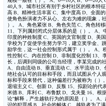
规模一般在（ ）。 A、0—10人 B、0—20人 
40人 9、城市社区有别于乡村社区的根本特征是
高 B、精神生活丰富 C、集中度高 D、全面的
使角色扮演者力不从心、左右为难的现象，
）。 A、角色紧张 B、角色失范 C、角色转
11、下列属封闭式分层体系的是（ ）。 A、
印度的种姓制度 C、英国的文官制度 D、美国
学校为了促使学生努力学习，建立奖学金、
励学生，这一社会控制形式属于（ ）。 A、
性控制 C、内在控制 D、非制度化控制 13
长，后调到同级的公司当经理，李某完成的社
A、自由流动 B、垂直流动 C、水平流动 D、
绝社会认可的目标和手段，而且试图从个人
标和手段来替代，这种偏差行为被称为（ ）。
退缩主义 C、创新 D、反叛 15、拟剧论的代
米德 B、库利 C、布鲁默 D、戈夫曼 16、
论”解释，产生越轨行为的原因是（ ）。 A
识的犯罪感 B、社会的解体 C、越轨者为了