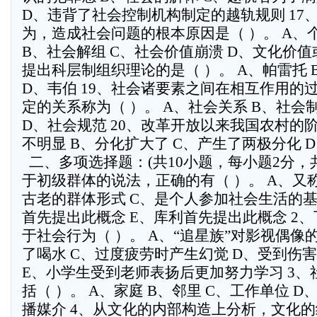
D、违背了社会控制机构制定的越轨规则 17
为，造成社会问题的根本原因是（ ）。 A、
B、社会解组 C、社会价值崩溃 D、文化价值
提出科层制组织理论的是（ ）。 A、帕雷托 
D、韦伯 19、社会诸要素之间在相互作用的
定的关系称为（ ）。 A、社会关系 B、社会
D、社会规范 20、改革开放以来我国农村的阶
不明显 B、分化扩大了 C、产生了两极分化 D、没变
  二、多项选择题：(共10小题，每小题2分，
于初级群体的说法，正确的有（ ）。 A、又
古老的群体形式 C、是个人参加社会生活的基
首先提出此概念 E、库利首先提出此概念 2
于社会行为（ ）。 A、“追星族”对影视偶像
了喝水 C、过度疲劳时产生幻觉 D、受到伤
E、小学生受到老师表扬后更加努力学习 3
括（ ）。 A、家庭 B、邻里 C、工作单位 D
播媒介 4、从文化的内部构造上分析，文化