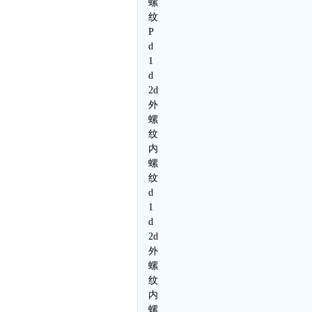
螺
纹
P
d
1
d
2d
外
螺
纹
内
螺
纹
d
1
d
2d
外
螺
纹
内
螺