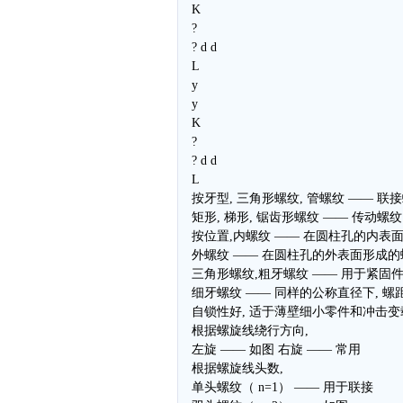
K
?
? d d
L
y
y
K
?
? d d
L
按牙型, 三角形螺纹, 管螺纹 —— 联
矩形, 梯形, 锯齿形螺纹 —— 传动螺纹
按位置,内螺纹 —— 在圆柱孔的内表
外螺纹 —— 在圆柱孔的外表面形成的
三角形螺纹,粗牙螺纹 —— 用于紧固
细牙螺纹 —— 同样的公称直径下, 螺
自锁性好, 适于薄壁细小零件和冲击变
根据螺旋线绕行方向,
左旋 —— 如图 右旋 —— 常用
根据螺旋线头数,
单头螺纹（ n=1） —— 用于联接