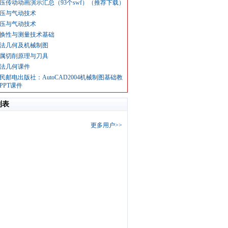
压传动动画演示汇总（93个swf）（推荐下载）
压与气动技术
压与气动技术
换性与测量技术基础
法几何及机械制图
属切削原理与刀具
法几何课件
民邮电出版社：AutoCAD2004机械制图基础教
PPT课件
列表
更多用户>>