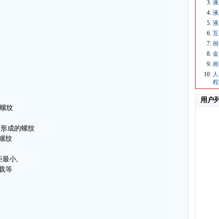
液
液
液
互
画
金
画
人
程
用户
接螺纹
面形成的螺纹
螺纹
件
距最小,
载等