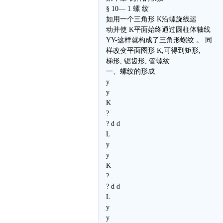
§ 10— 1 螺 纹
如用一个三角形 K沿螺旋线运
动并使 K平面始终通过圆柱体轴线
YY-这样就构成了三角形螺纹 。 同
样改变平面图形 K,可得到矩形,
梯形, 锯齿形, 管螺纹
一、螺纹的形成
y
y
K
?
? d d
L
y
y
K
?
? d d
L
y
y