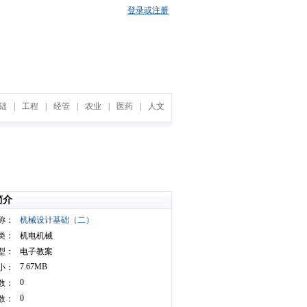
登录或注册
础
|
工程
|
经管
|
农业
|
医药
|
人文
简介
称：
机械设计基础（二）
类：
机电机械
型：
电子教案
7.67MB
小：
0
数：
0
数：