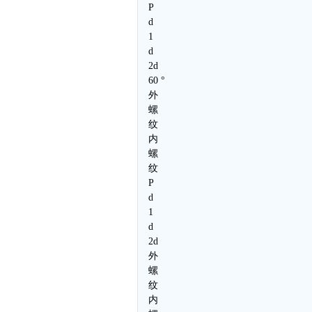
P
d
1
d
2d
60 °
外
螺
纹
内
螺
纹
P
d
1
d
2d
外
螺
纹
内