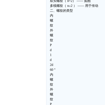
双头螺纹（ n=2） —— 如图
多线螺纹（ n≥2 ） —— 用于传动
二、螺纹的类型
内
螺
纹
外
螺
纹
P
d
1
d
2d
60 °
内
螺
纹
外
螺
纹
P