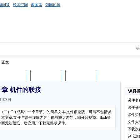
识问答
校园空间
教师库
强国论坛
基
> 正文
课件评论
用户列表
立即下载
章 机件的联接
课件
月03日
课件名
课件分
础（二）”（或其中一个章节）的简单文本/文件预览版，可能不包括课
课件类
文章/文件与课件详细内容可能有较大差异，部分音视频、flash等
文件大
件而无法预览，建议用户下载完整版课件。
下载次
评论次