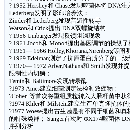
? 1952 Hershey和 Chase发现噬菌体将 D
Lederberg发明了影印培养法；
Zinder和 Lederberg发现普遍性转导
Watson和 Crick提出 DNA双螺旋结构
? 1956 Umbarger发现反馈阻遏现象
? 1961 Jocob和 Monod提出基因调节的操纵
? 1961— 1966 Holley,Khorana,Nirenber
? 1969 Edelman测定了抗原蛋白质分子的一
? 1970— 1972 Arber,Nathans和 Smith发现
限制性内切酶；
Temin和 Baltimore发现转录酶
?1973 Ames建立细菌测定法检测致癌物；
?Cohen 等首次将重组质粒转入大肠杆菌中获
?1974 Khler和 Milstein建立生产单克隆抗体
?1977 Woese提出古生菌是有不同于细菌和
的特殊类群； Sanger首次对 ΦX174噬菌体 
序列分析