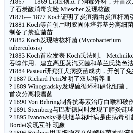
?1867 — 1869 Lister创立了消毒外科，并
了石炭酸消毒实验 Miescher 发现核酸
?1876— 1877 Koch证明了炭疽病由炭疽杆菌
?1881 Koch等首创用明胶固体培养基分离细
制备了炭疽菌苗
?1882 Koch发现结核杆菌 (Mycobacterium
tuberculosis)
?1883 Koch首次发表 Koch氏法则。 Metchni
吞噬作用。建立高压蒸汽灭菌和革兰氏染色
?1884 Pasteur研究狂犬病疫苗成功，开创了
? 1887 Richard Petri发明了双层培养皿
? 1889 Winogradsky发现硫循环和硝化细菌 。 Be
首次分离根瘤菌
? 1890 Von Behring制备抗毒素治疗白喉和破
? 1891 Sternberg与巴斯德同时发现了肺炎链
? 1895 Ivanowsky提供烟草花叶病是由病
Bordet发现互补 现象
? 1896 Büchner用无细胞存在的酵母菌抽提