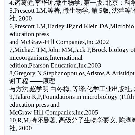
4.诸葛健,李华钟,微生物学, 第一版, 北京：科学
5,Prescott LM.等著, 微生物学, 第 5版, 
社, 2000
6,Prescott LM,Harley JP,and Klein DA,Microbiol
education press
and McGraw-Hill Companies,Inc.2002
7,Michael TM,John MM,Jack P,Brock biology o
micoorganisms,International
edition,Pearson Education,Inc.2003
8,Gregory N.Stephanopoulos,Aristos A.Aristido
谢工程 ——原理
与方法,赵学明 白冬梅, 等译,化学工业出版社, 2
9,Talaro K,P,Foundations in microbiology (Fifth
education press and
McGraw-Hill Companies,Inc,2005
10,R,M,特怀曼著, 高级分子生物学要义, 陈
社, 2000