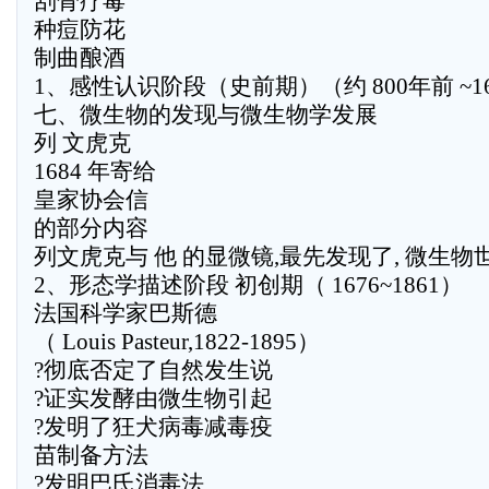
刮骨疗毒
种痘防花
制曲酿酒
1、感性认识阶段（史前期）（约 800年前 ~16
七、微生物的发现与微生物学发展
列 文虎克
1684 年寄给
皇家协会信
的部分内容
列文虎克与 他 的显微镜,最先发现了, 微生物世
2、形态学描述阶段 初创期（ 1676~1861）
法国科学家巴斯德
（ Louis Pasteur,1822-1895）
?彻底否定了自然发生说
?证实发酵由微生物引起
?发明了狂犬病毒减毒疫
苗制备方法
?发明巴氏消毒法