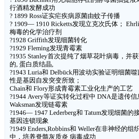
行酒精发酵成功
? 1899 Ross证实疟疾病原菌由蚊子传播
? 1909— 1910 Ricketts发现立克次氏体； Eh
梅毒的化学治疗剂
?1928 Griffith发现细菌转化
?1929 Fleming发现青霉素
?1935 Stanley首次提纯了烟草花叶病毒，并
的, 蛋白质结晶,
?1943 Luria和 Delbück用波动实验证明细
性是基因自发突变所致；
Chain和 Flory形成青霉素工业化生产的工艺
?1944 Avery等证实转化过程中 DNA是遗
Waksman发现链霉素
?1946— 1947 Lederberg和 Tatum发现细菌
基因连锁现象
?1949 Enders,Robbins和 Weller在非神经的
中，培养脊髓灰质炎 病毒成功