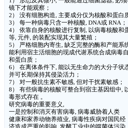
1） 形态及其微小, 一般能通过细菌滤器, 必
镜下才能观察；
2） 没有细胞构造, 主要成分仅为核酸和蛋白
3） 每一种病毒只含一种核酸, DNA或 RNA；
4） 依靠自身的核酸进行复制, 以病毒核酸和
等, 元件, 的装配实现其大量繁殖；
5） 严格细胞内寄生, 缺乏完整的酶和产能系统
能利用宿主活细胞的现成代谢系统合成病毒
和蛋白质；
6） 在离体条件下, 能以无生命力的大分子状
并可长期保持其侵染活力；
7） 对一般抗生素不敏感, 但对干扰素敏感；
8） 有些病毒的核酸可整合到宿主基因组中, 
毒形式存在 。
研究病毒的重要意义,
一是控制和消灭有害病毒, 病毒威胁着人类
健康和家养动物养殖业, 病毒性疾病对国民经
济造成严重的影响, 发酵工业中的噬菌体污染