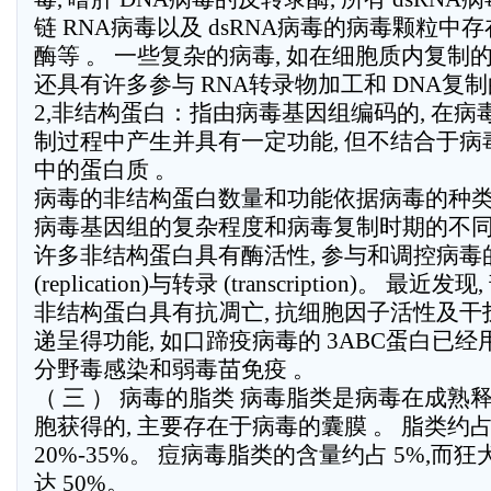
链 RNA病毒以及 dsRNA病毒的病毒颗粒中
酶等 。 一些复杂的病毒, 如在细胞质内复制
还具有许多参与 RNA转录物加工和 DNA复制
2,非结构蛋白：指由病毒基因组编码的, 在病
制过程中产生并具有一定功能, 但不结合于病
中的蛋白质 。
病毒的非结构蛋白数量和功能依据病毒的种类
病毒基因组的复杂程度和病毒复制时期的不同
许多非结构蛋白具有酶活性, 参与和调控病毒
(replication)与转录 (transcription)。 最近发现
非结构蛋白具有抗凋亡, 抗细胞因子活性及干
递呈得功能, 如口蹄疫病毒的 3ABC蛋白已经
分野毒感染和弱毒苗免疫 。
（ 三 ） 病毒的脂类 病毒脂类是病毒在成熟
胞获得的, 主要存在于病毒的囊膜 。 脂类约
20%-35%。 痘病毒脂类的含量约占 5%,而
达 50%。