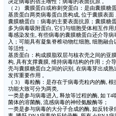
决定病毒的宿主嗜性；病毒的表面抗原 。
（ 2） 囊膜蛋白或称刺突蛋白：是由囊膜糖
基质蛋白两类病毒蛋白质构成, 位于囊膜表面 
囊膜糖蛋白：病毒的主要表面抗原；囊膜糖
多为病毒吸附蛋白, 它们与细胞受体相互作用
毒感染发生, 有些病毒的囊膜糖蛋白还介导病
入；可能具有凝集脊椎动物红细胞, 细胞融合
等活性 。
基质蛋白：构成膜脂双层与核衣壳之间的亚
构, 具有支撑囊膜, 维持病毒结构的作用；介
壳与囊膜糖蛋白之间的识别, 在病毒芽出成熟
发挥重要作用 。
（ 3） 毒粒酶：是存在于病毒壳粒内的酶, 根
功能大致可分为两类,
一类是参与病毒进入, 释放等过程的酶, 如 T4
菌体的溶菌酶, 流感病毒的神经氨酸酶等；
一类是参与病毒的大分子合成的酶, 如反转录
毒, 嗜肝 DNA病毒的反转录酶, 所有 dsRNA病