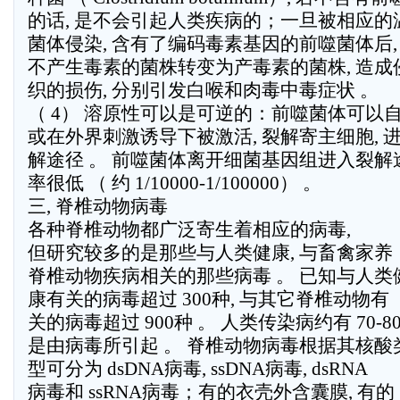
的话, 是不会引起人类疾病的；一旦被相应的
菌体侵染, 含有了编码毒素基因的前噬菌体后,
不产生毒素的菌株转变为产毒素的菌株, 造成
织的损伤, 分别引发白喉和肉毒中毒症状 。
（ 4） 溶原性可以是可逆的：前噬菌体可以
或在外界刺激诱导下被激活, 裂解寄主细胞, 
解途径 。 前噬菌体离开细菌基因组进入裂解
率很低 （ 约 1/10000-1/100000） 。
三, 脊椎动物病毒
各种脊椎动物都广泛寄生着相应的病毒,
但研究较多的是那些与人类健康, 与畜禽家养
脊椎动物疾病相关的那些病毒 。 已知与人类
康有关的病毒超过 300种, 与其它脊椎动物有
关的病毒超过 900种 。 人类传染病约有 70-8
是由病毒所引起 。 脊椎动物病毒根据其核酸
型可分为 dsDNA病毒, ssDNA病毒, dsRNA
病毒和 ssRNA病毒；有的衣壳外含囊膜, 有的