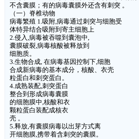
不含囊膜；有的病毒囊膜外还含有刺突 。
（一）脊椎动物
病毒繁殖 1.吸附,病毒通过刺突与细胞受
体特异结合吸附到寄主细胞上
2.侵入,病毒被吞噬到囊泡中,
囊膜破裂,病毒核酸被释放到
细胞质。
3.生物合成, 在病毒基因控制下,细胞
合成新病毒的基本成分，核酸、衣壳
粒蛋白和刺突蛋白。
4.成熟装配,刺突蛋白
整合到形成病毒囊膜
的细胞膜中,核酸和衣
颗粒蛋白装配成核衣
壳 。
5.释放,有囊膜病毒以出芽方式离
开细胞膜,携带着含刺突的囊膜。