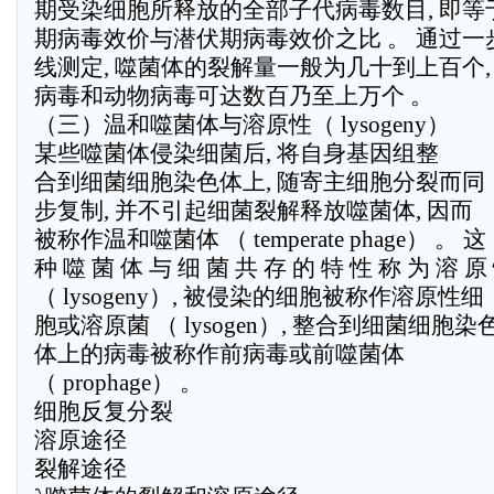
期受染细胞所释放的全部子代病毒数目, 即等
期病毒效价与潜伏期病毒效价之比 。 通过一
线测定, 噬菌体的裂解量一般为几十到上百个,
病毒和动物病毒可达数百乃至上万个 。
（三）温和噬菌体与溶原性（ lysogeny）
某些噬菌体侵染细菌后, 将自身基因组整
合到细菌细胞染色体上, 随寄主细胞分裂而同
步复制, 并不引起细菌裂解释放噬菌体, 因而
被称作温和噬菌体 （ temperate phage） 。 这
种 噬 菌 体 与 细 菌 共 存 的 特 性 称 为 溶 原
（ lysogeny）, 被侵染的细胞被称作溶原性细
胞或溶原菌 （ lysogen）, 整合到细菌细胞染
体上的病毒被称作前病毒或前噬菌体
（ prophage） 。
细胞反复分裂
溶原途径
裂解途径