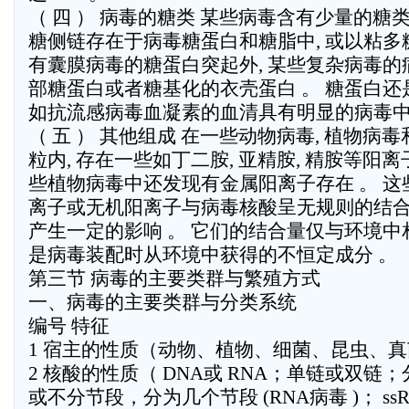
（ 四 ） 病毒的糖类 某些病毒含有少量的糖类
糖侧链存在于病毒糖蛋白和糖脂中, 或以粘多糖
有囊膜病毒的糖蛋白突起外, 某些复杂病毒
部糖蛋白或者糖基化的衣壳蛋白 。 糖蛋白还是
如抗流感病毒血凝素的血清具有明显的病毒中
（ 五 ） 其他组成 在一些动物病毒, 植物病
粒内, 存在一些如丁二胺, 亚精胺, 精胺等阳离
些植物病毒中还发现有金属阳离子存在 。 
离子或无机阳离子与病毒核酸呈无规则的结合
产生一定的影响 。 它们的结合量仅与环境中
是病毒装配时从环境中获得的不恒定成分 。
第三节 病毒的主要类群与繁殖方式
一、病毒的主要类群与分类系统
编号 特征
1 宿主的性质（动物、植物、细菌、昆虫、
2 核酸的性质（ DNA或 RNA；单链或双链
或不分节段，分为几个节段 (RNA病毒 )； s