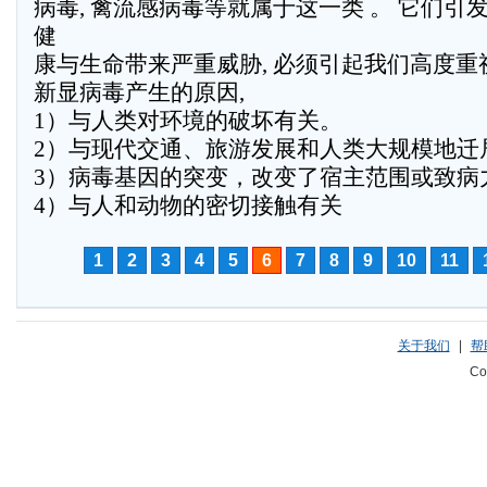
病毒, 禽流感病毒等就属于这一类 。 它们引
健
康与生命带来严重威胁, 必须引起我们高度重
新显病毒产生的原因,
1）与人类对环境的破坏有关。
2）与现代交通、旅游发展和人类大规模地迁
3）病毒基因的突变，改变了宿主范围或致病
4）与人和动物的密切接触有关
1
2
3
4
5
6
7
8
9
10
11
关于我们
|
帮
Co