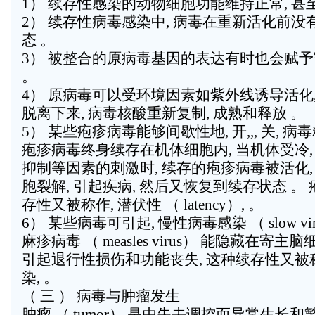
1） 续存性感染的动物细胞功能维持正常, 甚
2） 续存性病毒感染中, 病毒在重新活化前没
态 。
3） 被整合的原病毒基因的表达有时也会赋
。
4） 原病毒可以受环境因素如紫外线诱导活化
脱离下来, 病毒核酸重新复制, 成熟和释放 。
5） 某些疱疹病毒能够间歇性地, 开,,, 关, 病
疱疹病毒终身续存在机体细胞内, 当机体受冷, 
抑制等因素的刺激时, 续存的疱疹病毒被活化,
胞裂解, 引起疾病, 然后又恢复到续存状态 。
存性又被称作, 潜伏性 （ latency）, 。
6） 某些病毒可引起, 慢性病毒感染 （ slow virus i
麻疹病毒 （ measles virus） 能隐藏在寄主
引起退行性损伤和功能丧失, 这种续存性又被称
染, 。
（ 三 ） 病毒与肿瘤发生
肿瘤 （ tumor） 是由失去调控而异常生长