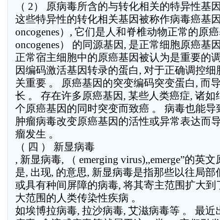
（ 2） 原病毒所含的与转化相关的特异性基因
这些特异性的转化相关基因被称作病毒癌基因 （ 
oncogenes）, 它们是人和脊椎动物正常的原癌基因
oncogenes） 的同源基因, 是正常细胞原癌
正常宿主细胞中的原癌基因被认为是重要的调
因编码激活基因转录的蛋白, 对于正确调控细
关重要 。 原癌基因的突变编码突变蛋白, 而
长 。 存在许多原癌基因, 某些人类癌症, 诸如
个原癌基因的同时突变而致癌 。 病毒也能导
肿瘤病毒改变原癌基因的活性或异常表达而
瘤发生 。
（ 四 ） 新显病毒
, 新显病毒, （ emerging virus),,emerge”的英
是, 出现, 的意思, 新显病毒是指那些以往局
或具有种间屏障的病毒, 将其寄主范围扩大到了
大范围的人类传染性疾病 。
如埃博拉病毒, 拉沙病毒, 艾滋病毒等 。 最近出