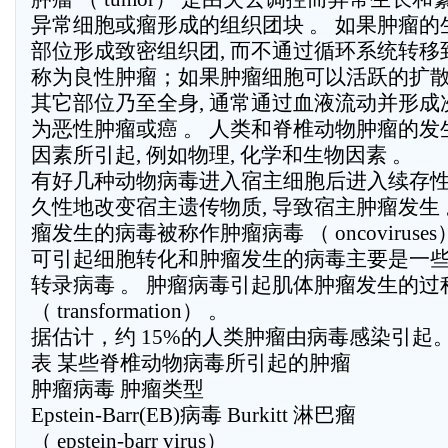
异常细胞或瘤形成的组织团块 。 如果肿瘤
部位形成致密组织团, 而不通过循环系统转移到
称为良性肿瘤；如果肿瘤细胞可以活跃的扩
其它部位乃至全身, 通常通过血液流动并形成次
为恶性肿瘤或癌 。 人类和脊椎动物肿瘤的
因素所引起, 例如物理, 化学和生物因素 。
有好几种动物病毒进入宿主细胞后进入续存性状
久性地改变宿主遗传物质, 导致宿主肿瘤发生 
瘤发生的病毒被称作肿瘤病毒 （ oncoviruse
可引起细胞转化和肿瘤发生的病毒主要是一些 
转录病毒 。 肿瘤病毒引起肌体肿瘤发生的过
（ transformation） 。
据估计，约 15%的人类肿瘤由病毒感染引起
表 某些脊椎动物病毒所引起的肿瘤
肿瘤病毒 肿瘤类型
Epstein-Barr(EB)病毒 Burkitt 淋巴瘤
（ epstein-barr virus）