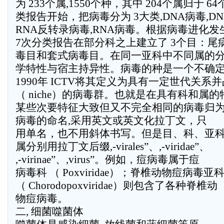
为 233个属,1550个种，其中 204个属归于 6
类报告开始，把病毒分为 3大类,DNA病毒,D
RNA反转录病毒,RNA病毒。根据病毒进化
7次分类报告在部分科之上建立了 3个目：尾
毒目和套式病毒目。在同一亚科中不同属的
学特性与宿主持异性。病毒的种是一个不确
1990年 ICTV将其定义为具有一定世代关系
（ niche）的病毒群。也就是在具有科和属
某些次要特征大致但又不完全相同的病毒归
病毒的命名,采用英文或英文化拉丁文，只
用单名，也不用斜体书写。但是目、科、亚
属分别用拉丁文后缀,-virales”、,-viridae”、
,-virinae”、,virus”。例如，痘病毒属于痘
病毒科 （ Poxviridae）；脊椎动物痘病毒亚
（ Chorodopoxviridae）则包含了各种脊椎动
物痘病毒。
二, 细菌噬菌体