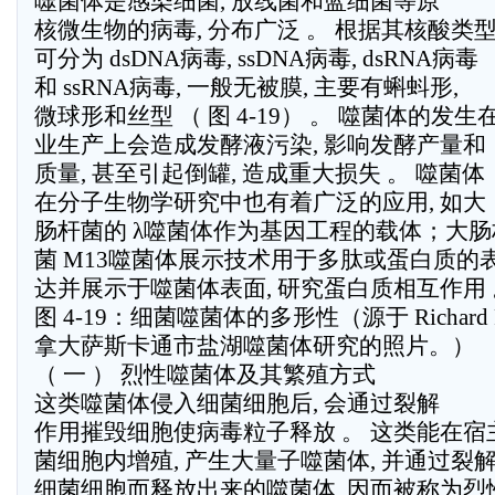
噬菌体是感染细菌, 放线菌和蓝细菌等原
核微生物的病毒, 分布广泛 。 根据其核酸类
可分为 dsDNA病毒, ssDNA病毒, dsRNA病毒
和 ssRNA病毒, 一般无被膜, 主要有蝌蚪形,
微球形和丝型 （ 图 4-19） 。 噬菌体的发生
业生产上会造成发酵液污染, 影响发酵产量和
质量, 甚至引起倒罐, 造成重大损失 。 噬菌体
在分子生物学研究中也有着广泛的应用, 如大
肠杆菌的 λ噬菌体作为基因工程的载体；大肠
菌 M13噬菌体展示技术用于多肽或蛋白质的
达并展示于噬菌体表面, 研究蛋白质相互作用 
图 4-19：细菌噬菌体的多形性（源于 Richard R
拿大萨斯卡通市盐湖噬菌体研究的照片。）
（ 一 ） 烈性噬菌体及其繁殖方式
这类噬菌体侵入细菌细胞后, 会通过裂解
作用摧毁细胞使病毒粒子释放 。 这类能在宿
菌细胞内增殖, 产生大量子噬菌体, 并通过裂
细菌细胞而释放出来的噬菌体, 因而被称为烈