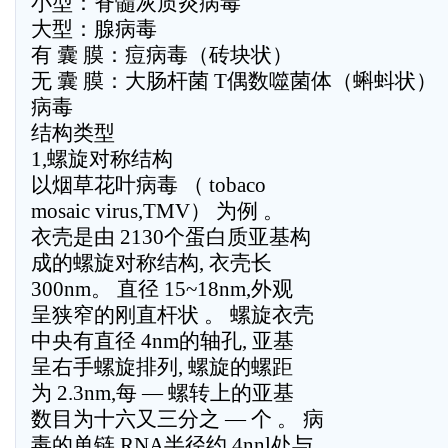
小型：脊髓灰质炎病毒
大型：腺病毒
有 囊 膜：痘病毒（砖块状）
无 囊 膜：大肠杆菌 T偶数噬菌体（蝌蚪状）
病毒
结构类型
1,螺旋对称结构
以烟草花叶病毒 （ tobaco
mosaic virus,TMV） 为例 。
衣壳是由 2130个蛋白质亚基构
成的螺旋对称结构, 衣壳长
300nm。 直径 15~18nm,外观
呈狭窄的刚直杆状 。 螺旋衣壳
中央有直径 4nm的轴孔, 亚基
呈右手螺旋排列, 螺旋的螺距
为 2.3nm,每 — 螺转上的亚基
数目为十六又三分之 — 个 。 病
毒的单链 RNA半径约 4nnl处与