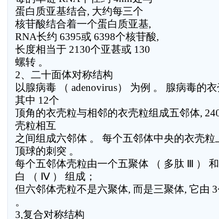
蛋白质亚基结合, 大约每三个
核苷酸结合着一个蛋白质亚基,
RNA长约 6395或 6398个核苷酸,
长度相当于 2130个亚甚或 130
螺转 。
2、二十面体对称结构
以腺病毒 （ adenovirus） 为例 。 腺病毒的
其中 12个
顶角的衣壳粒与相邻的衣壳粒组成五邻体, 2
壳粒相互
之间组成六邻体 。 每个五邻体中央的衣壳
顶球的刺突 。
每个五邻体壳粒由一个五聚体 （ 多肽 Ⅲ ）
白 （ Ⅳ ） 组成；
但六邻体壳粒不是六聚体, 而是三聚体, 它由 3个 
。
3,复合对称结构