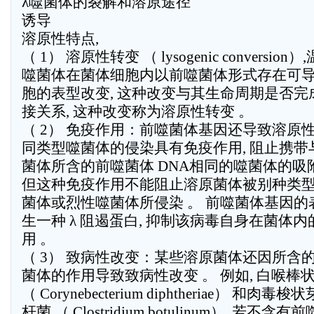
λ噬菌体的裂解和溶原途径
诱导
溶原性特点,
（ 1） 溶原性转变 （ lysogenic conversion）
噬菌体在菌体细胞内以前噬菌体形式存在可
胞的表型改变, 这种改变与其生命周期是否完
接关系, 这种改变称为溶原性转变 。
（ 2） 免疫作用：前噬菌体基因还导致溶原
同类型噬菌体的侵染具有免疫作用, 阻止携带
菌体所含的前噬菌体 DNA相同的噬菌体的吸
但这种免疫作用不能阻止溶原菌体被别种类
菌体或烈性噬菌体所侵染 。 前噬菌体基因的
生一种 λ 阻遏蛋白, 抑制该病毒自身在菌体
用 。
（ 3） 致病性改变：某些溶原菌体还因所含
菌体的作用导致致病性改变 。 例如, 白喉棒
（ Corynebecterium diphtheriae） 和肉毒梭
杆菌 （ Clostridium botulinum）, 若不含