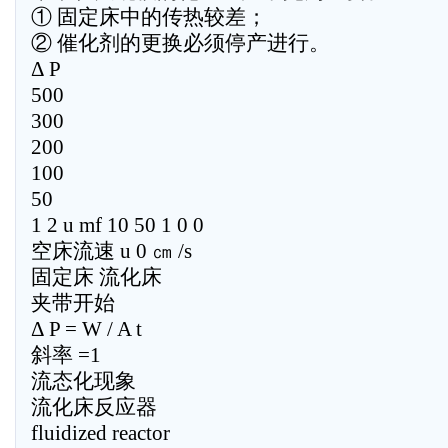
① 固定床中的传热较差；
② 催化剂的更换必须停产进行。
Δ P
500
300
200
100
50
1 2 u mf 10 50 1 0 0
空床流速 u 0 ㎝ /s
固定床 流化床
夹带开始
Δ P = W / A t
斜率 =1
流态化现象
流化床反应器
fluidized reactor