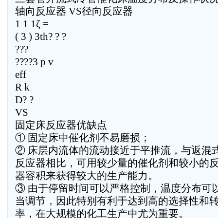
轴向反应器 VS径向反应器
1 1 1ζ =
( 3 ) 3th? ? ?
???
????3 p v
eff
R k
D? ?
VS
固定床反应器优缺点
① 固定床中催化剂不易磨损；
② 床层内流体的流动接近于平推流，与返混
反应器相比，可用较少量的催化剂和较小的
器容积来获得较大的生产能力。
③ 由于停留时间可以严格控制，温度分布可
当调节，因此特别有利于达到高的选择性和
率，在大规模的化工生产中尤为重要。