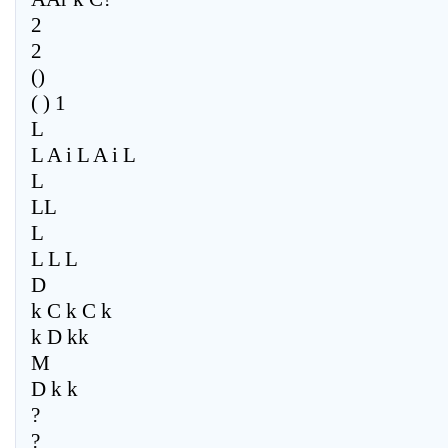
2
2
()
( ) 1
L
L A i L A i L
L
LL
L
L L L
D
k C k C k
k D kk
M
D k k
?
?