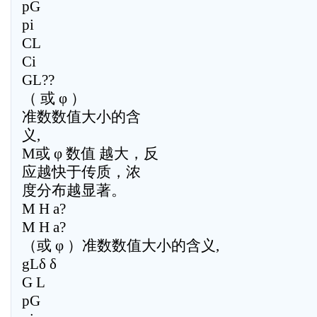
pG
pi
CL
Ci
GL??
（ 或 φ ）
准数数值大小的含
义,
M或 φ 数值 越大，反
应越快于传质，浓
度分布越显著。
M H a?
M H a?
（或 φ ）准数数值大小的含义,
gLδ δ
G L
pG