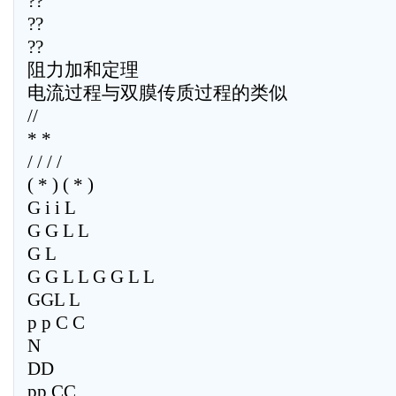
??
??
??
阻力加和定理
电流过程与双膜传质过程的类似
//
* *
/ / / /
( * ) ( * )
G i i L
G G L L
G L
G G L L G G L L
GGL L
p p C C
N
DD
pp CC