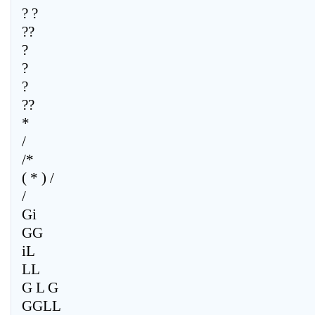
? ?
??
?
?
?
??
*
/
/*
( * ) /
/
Gi
GG
iL
LL
G L G
GGLL