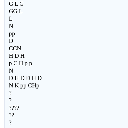
G L G
GG L
L
N
pp
D
CCN
H D H
p C H p p
N
D H D D H D
N K pp CHp
?
?
????
??
?