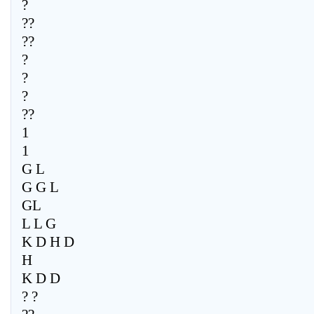
?
??
??
?
?
?
??
1
1
G L
G G L
GL
L L G
K D H D
H
K D D
? ?