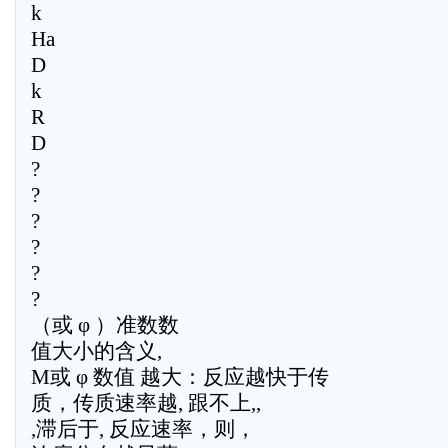
k
Ha
D
k
R
D
?
?
?
?
?
?
（或 φ ）准数数
值大小的含义,
M或 φ 数值 越大：反应越快于传
质，传质速率越, 跟不上,,
,滞后于, 反应速率，则，