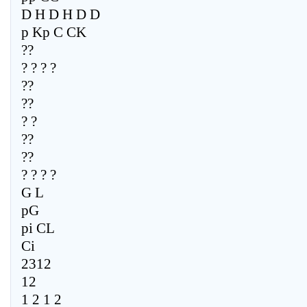
D H D H D D
p Kp C CK
??
? ? ? ?
??
??
? ?
??
??
? ? ? ?
G L
pG
pi CL
Ci
2312
12
1 2 1 2