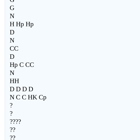
G
N
H Hp Hp
D
N
CC
D
Hp C CC
N
HH
D D D D
N C C HK Cp
?
?
????
??
??