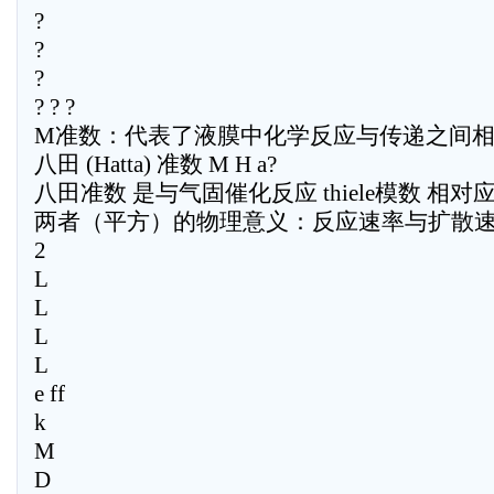
?
?
?
? ? ?
M准数：代表了液膜中化学反应与传递之间
八田 (Hatta) 准数 M H a?
八田准数 是与气固催化反应 thiele模数 相对
两者（平方）的物理意义：反应速率与扩散
2
L
L
L
L
e ff
k
M
D