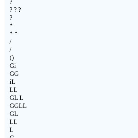
?
? ? ?
?
*
* *
/
/
()
Gi
GG
iL
LL
GL L
GGLL
GL
LL
L
G