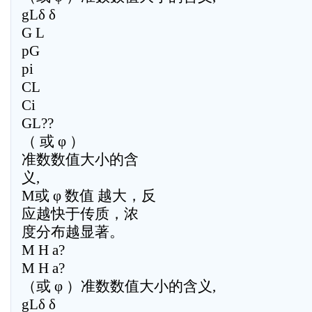
gLδ δ
G L
pG
pi
CL
Ci
GL??
（ 或 φ ）
准数数值大小的含
义,
M或 φ 数值 越大，反
应越快于传质，浓
度分布越显著。
M H a?
M H a?
（或 φ ）准数数值大小的含义,
gLδ δ