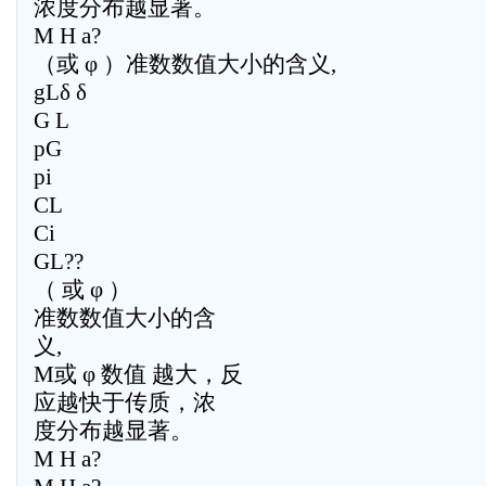
浓度分布越显著。
M H a?
（或 φ ）准数数值大小的含义,
gLδ δ
G L
pG
pi
CL
Ci
GL??
（ 或 φ ）
准数数值大小的含
义,
M或 φ 数值 越大，反
应越快于传质，浓
度分布越显著。
M H a?