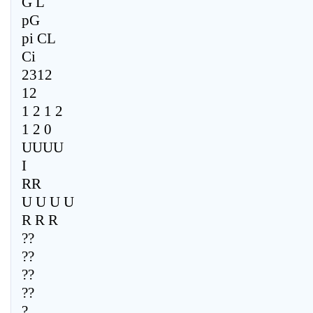
G L
pG
pi CL
Ci
2312
12
1 2 1 2
1 2 0
UUUU
I
RR
U U U U
R R R
??
??
??
??
?