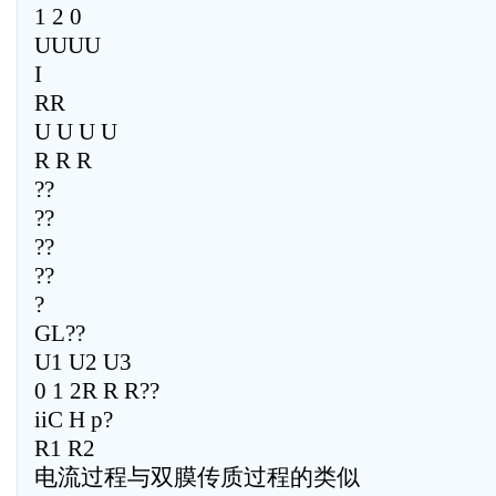
1 2 0
UUUU
I
RR
U U U U
R R R
??
??
??
??
?
GL??
U1 U2 U3
0 1 2R R R??
iiC H p?
R1 R2
电流过程与双膜传质过程的类似