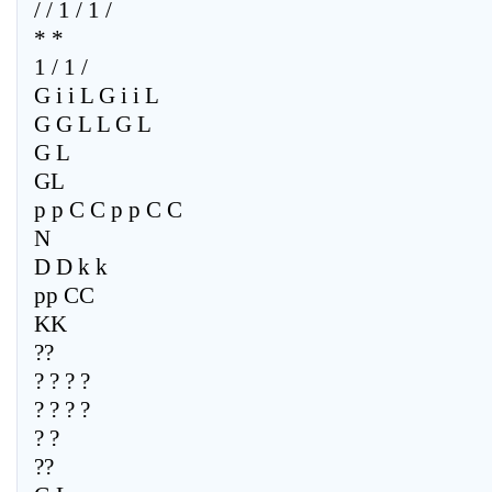
/ / 1 / 1 /
* *
1 / 1 /
G i i L G i i L
G G L L G L
G L
GL
p p C C p p C C
N
D D k k
pp CC
KK
??
? ? ? ?
? ? ? ?
? ?
??