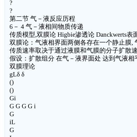
?
?
第二节 气－液反应历程
6－ 4 气－液相间物质传递
传质模型,双膜论 Higbie渗透论 Danckwert
双膜论：气液相界面两侧各存在一个静止膜, 
传质速率取决于通过液膜和气膜的分子扩散
假设：扩散组分 在气－液界面处 达到气液相
双膜理论
gLδ δ
()
()
Gi
G G G G i
G
iL
G