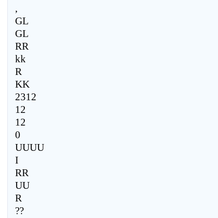
,
GL
GL
RR
kk
R
KK
2312
12
12
0
UUUU
I
RR
UU
R
??