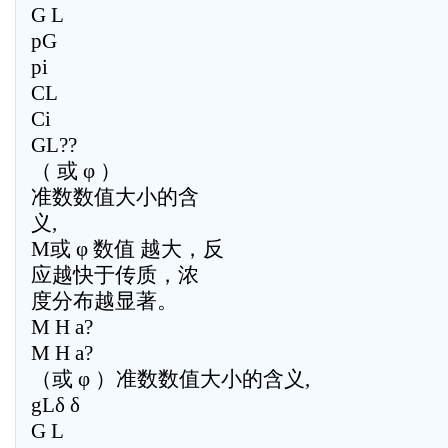
G L
pG
pi
CL
Ci
GL??
（ 或 φ ）
准数数值大小的含
义,
M或 φ 数值 越大，反
应越快于传质，浓
度分布越显著。
M H a?
M H a?
（或 φ ）准数数值大小的含义,
gLδ δ
G L