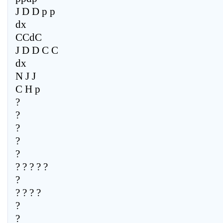
J D D p p
dx
CCdC
J D D C C
dx
N J J
C H p
?
?
?
?
?
? ? ? ? ?
?
? ? ? ?
?
?