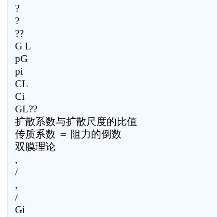
?
?
??
G L
pG
pi
CL
Ci
GL??
扩散系数与扩散尺度的比值
传质系数 ＝ 阻力的倒数
双膜理论
,
/
,
/
Gi