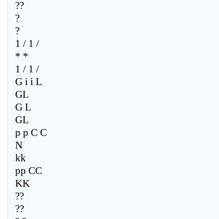
??
?
?
1 / 1 /
* *
1 / 1 /
G i i L
GL
G L
GL
p p C C
N
kk
pp CC
KK
??
??