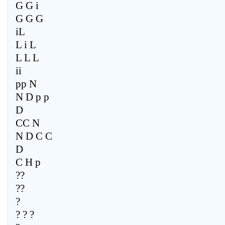
G G i
G G G
iL
L i L
L L L
ii
pp N
N D p p
D
CC N
N D C C
D
C H p
??
??
?
? ? ?