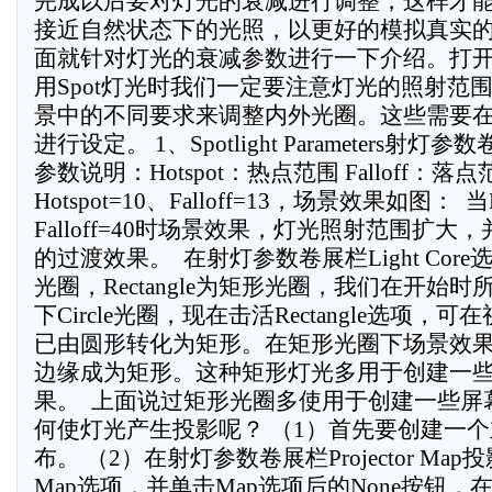
完成以后要对灯光的衰减进行调整，这样才
接近自然状态下的光照，以更好的模拟真实
面就针对灯光的衰减参数进行一下介绍。打开
用Spot灯光时我们一定要注意灯光的照射范
景中的不同要求来调整内外光圈。这些需要
进行设定。 1、Spotlight Parameters射灯参
参数说明：Hotspot：热点范围 Falloff：落
Hotspot=10、Falloff=13，场景效果如图：  当
Falloff=40时场景效果，灯光照射范围扩
的过渡效果。  在射灯参数卷展栏Light Core
光圈，Rectangle为矩形光圈，我们在开始
下Circle光圈，现在击活Rectangle选项
已由圆形转化为矩形。在矩形光圈下场景效
边缘成为矩形。这种矩形灯光多用于创建一
果。  上面说过矩形光圈多使用于创建一些
何使灯光产生投影呢？ （1）首先要创建一
布。 （2）在射灯参数卷展栏Projector M
Map选项，并单击Map选项后的None按钮