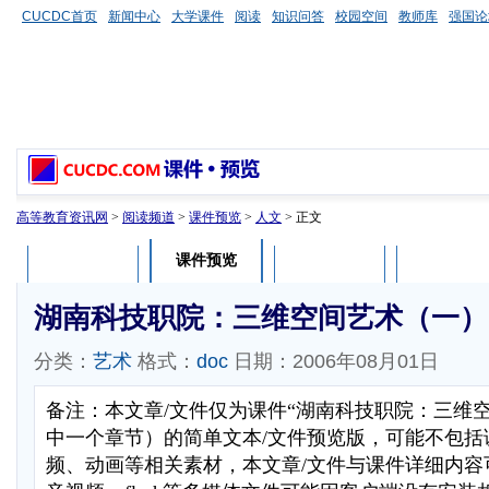
CUCDC首页
新闻中心
大学课件
阅读
知识问答
校园空间
教师库
强国论
高等教育资讯网
>
阅读频道
>
课件预览
>
人文
> 正文
课件预览
课件介绍
课件评论
用户列表
湖南科技职院：三维空间艺术（一）
分类：
艺术
格式：
doc
日期：2006年08月01日
备注：本文章/文件仅为课件“湖南科技职院：三维
中一个章节）的简单文本/文件预览版，可能不包括
频、动画等相关素材，本文章/文件与课件详细内容