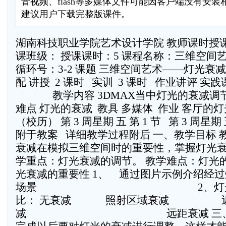
音视频、flash等多媒体文件可能因客户端没有安
建议用户下载完整版课件。
湖南科技职业学院艺术设计学院 教师课时授课
课班级： 授课课时：5 课程名称：三维空间艺术
循环号：3-2 课题 三维空间艺术——灯光衰减 
配 讲授  2 课时   实训  3 课时   作业讲评 实
  教学内容 3DMAX当中灯光的衰减调节  
难点 灯光的衰减  教具 多媒体  作业 客厅的
（校历） 第 3 周星期 五 第 1 节   第 3 周星期 五
附于教案   详细教学过程附后 一、教学目
衰减在模拟三维空间时的重要性，掌握灯光衰
学重点：灯光衰减的调节。 教学难点：灯光
光衰减的重要性 1、 通过图片示例介绍经
场景     2、灯光
比： 无衰减 照射区域衰减   
减 远距衰减 三、实例讲