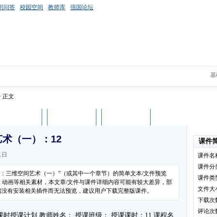
识问答
校园空间
教师库
强国论坛
基
> 正文
课件评论
用户列表
立即下载
术（一）：12
课件
1日
课件名
课件分
院：三维空间艺术（一）”（或其中一个章节）的简单文本/文件预览
课件类
、动画等相关素材，本文章/文件与课件详细内容可能有较大差异，部
文件大
客户端没有安装相关插件而无法预览，建议用户下载完整版课件。
下载次
评论次
时授课计划 教师姓名： 授课班级： 授课课时：11 课程名