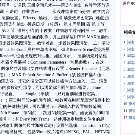
用户评
循环号：5 课题 三维空间艺术——渲染与输出  各教学环节课
  实训  6 课时   作业讲评  实践课结束前15分钟  教学内容 
设置、Effects、输出。  重点 场景效果图渲染  难点 渲
景渲染与输出  授课日期 （校历） 第 4 周星期 四 第 1 节   
星期 四 第 3 节  课后小结 附于教案   详细教学过程附后 一、教学
相关
掌握场景巡游动画的制作，并且能够运用3DS MAX渲染出
1.
湖南
画场景效果图渲染。 教学难点：场景效果图渲染。 二、渲染
2.
湖南
ain Toolbar工具栏中单击图标，弹出Render Scene渲染场景
g>Render时也会出现该对话框。如图所示。 渲染场景对话框
3.
湖南
框中有四个卷展栏：Common Parameters（常见参数），在这一
4.
湖南
尺寸及输出文件格式进行设置；Render Elements（元素
5.
湖南
；MAX Default Scanline A-Buffer（缺省线扫描A-缓
6.
湖南
渲染器。其它的渲染器可以通过插件方法加入。 三、渲染
7.
湖南
的参数进行渲染，可以满足你不同的输出需要。 Time
8.
湖南
数进行设置。 Single（单帧）：只对当前帧进行渲染。
9.
湖南
激活当前时间段）：渲染时间段内的所有帧。帧数可在时间配置对话框中设
10.
湖
定的关键帧范围，可以通过From和输入栏设置帧数范围。
11.
湖
y Nth Frame（每N帧）：跳过N帧渲染一帧。如设置为10时每
12.
湖
件编号）：和Every Nth Frame一起使用确定增量文件名的起
区域是对输出图像的尺寸和格式进行设置的选项。 Coustom（自定
出格式。 包括35mm胶片格式和NTSC、PAL、HPTV等