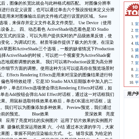
后，图像的长宽比就会与此种格式相匹配。 对图像分辨率
值输入框进行自定义设置，也可以通过单击六个预设按钮来定义分辨
区）：域是用来对图像输出后的文件格式进行设置的区域。 Save
项，来保存并定义文件名及文件类型。 Use Device（使用
室
 四、动态着色 ActiveShade动态着色是3D Studio
世
了交互式的渲染，可以为用户提供实时的产品级效果反馈，使
平
的变化，为调试灯光、材质等操作提供了极大的方便。在渲染
线
ft草图和ActiveShade三个选项，一般的缺省情况下Production
摄
ctiveShade的时候，可以把一个视窗变为ActiveShade窗
西
观察调整的效果。 我们可以将Production设置为高分辨
室
e方式来作细节方面的调整。使用这种方法可以提高你在预览场景时
上
ects Rendering Effects是用来对渲染的图像结果进行特
艺
等特效处理，它是3D Studio MAX后期版本中加入的二
平
，单击Effects选项便会弹出Rendering Effects对话框，如
用户
ts对话框中单击Add按钮会弹出Add Effect对话框，通过这一对话框我们
果。用鼠标选取特殊效果名称后，单击OK退出对话框，这
中。我们可以为图像添加多种效果。 Preview预览，我们通过
的预览。    Blue效果 景深效果   亮度
了亮度对比的实例图片  运用了切片效果的实例图片 
域效果  摄像机景深运用效果 六、小结 通过本次课的学习，大家
果图，掌握不同的渲染输出方式。 七、辅导实践 为给定的