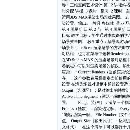
称：三维空间艺术设计 第 12 讲 教学
时分配 讲授  3 课时   见习  2 课时 
运用3DS MAX渲染出场景效果图。 2、渲染
染设置、输出。  教具 多媒体  作业 场
第 4 周星期 四 第 2 节   第 4 周
目标 教学目标：学生通过本次课的学习
场景效果图。 教学重点：场景巡游动
场景 Render Scene渲染场景的方法即在M
对话框，也可在菜单中选择Renderin
在3D Studio MAX 的渲染场景对话
卷展栏中可以对渲染场景的帧数、输出图像
渲染）；Current Renders（当前渲染设定）
存），这个参数卷展栏指定当前使用的
设置 在渲染场景对话框中通过设置适当
Output（选项区）：是对输出的帧
Active Time Segment（
置。 Range（范围）：渲染一个指
Frames（帧数）：渲染选定帧。 Ever
10帧后渲染一帧。 File Number（文
点。 Output Size（输出尺寸）：
义格式）：在这个清单中可以选择十几种输