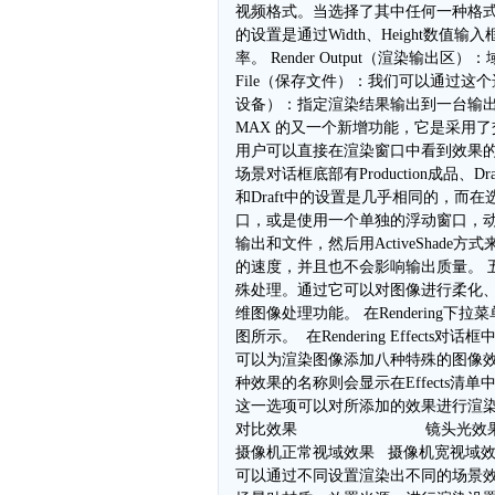
视频格式。当选择了其中任何一种格式
的设置是通过Width、Height数
率。 Render Output（渲染输出
File（保存文件）：我们可以通过这个选
设备）：指定渲染结果输出到一台输出设备上。
MAX 的又一个新增功能，它是采用
用户可以直接在渲染窗口中看到效果
场景对话框底部有Production成品、Dra
和Draft中的设置是几乎相同的，而在选择A
口，或是使用一个单独的浮动窗口，动态地
输出和文件，然后用ActiveShad
的速度，并且也不会影响输出质量。 五、Eff
殊处理。通过它可以对图像进行柔化、偏色
维图像处理功能。 在Rendering下拉菜单中
图所示。  在Rendering Effec
可以为渲染图像添加八种特殊的图像效
种效果的名称则会显示在Effects清单
这一选项可以对所添加的效果进行渲染前
对比效果 镜头光效果   应用
摄像机正常视域效果   摄像机宽视
可以通过不同设置渲染出不同的场景效