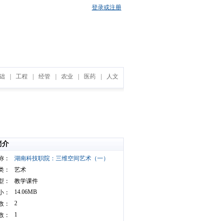
登录或注册
础
|
工程
|
经管
|
农业
|
医药
|
人文
简介
称：
湖南科技职院：三维空间艺术（一）
类：
艺术
型：
教学课件
14.06MB
小：
2
数：
1
数：