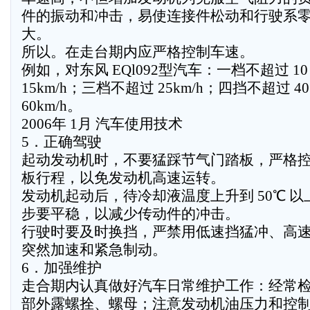
件的振动和冲击，易使连接件松动和行驶系
大。
所以。在走台期内应严格控制车速。
例如，对东风 EQl092型汽车：一档不超过 10
15km/h；三档不超过 25km/h；四挡不超过 4
60km/h。
2006年 1月 汽车使用技术
5．正确驾驶
起动发动机时，不要猛踩节气门踏板，严格
板行程，以免发动机高速运转。
发动机起动后，待冷却液温度上升到 50℃ 
步要平稳，以减少传动件的冲击。
行驶时要及时换挡，严禁用低速挡猛冲、高
突然加速和紧急制动。
6．加强维护
走合期内认真做好汽车日常维护工作：经常
部外露螺拴、螺母；注意发动机油压力和控