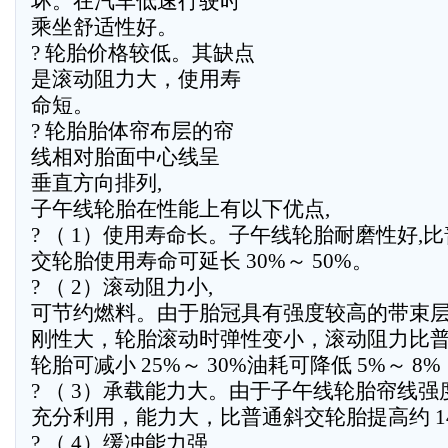
坏。在汽车低速行驶时
乘坐舒适性好。
? 轮胎价格较低。其缺点
是滚动阻力大，使用寿
命短。
? 轮胎胎体帘布层的帘
线相对胎面中心线呈
垂直方向排列,
子午线轮胎在性能上有以下优点,
? （ 1）使用寿命长。子午线轮胎耐磨性好,
交轮胎使用寿命可延长 30%～ 50%。
? （ 2）滚动阻力小,
可节约燃料。由于胎冠具有强度较高的带束
刚性大，轮胎滚动时弹性变小，滚动阻力比
轮胎可减小 25%～ 30%油耗可降低 5%～ 8%
? （ 3）承载能力大。由于子午线轮胎帘线强
充分利用，能力大，比普通斜交轮胎提高约 1
? （ 4）缓冲能力强,