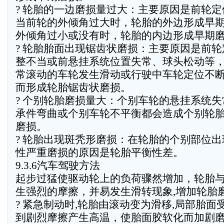
? 轮胎的一边磨损量过大：主要原因是前轮
当前轮的外倾角过大时，轮胎的外边形成早
外倾角过小或没有时，轮胎的内边形成早期
? 轮胎胎面出现锯齿状磨损：主要原因是前轮
整不当或前悬挂系统位置失常、球头松动等
常滚动的车轮发生滑动或行驶中车轮定位不
而形成轮胎锯齿状磨损。
? 个别轮胎磨损量大：个别车轮的悬挂系统失
承件弯曲或个别车轮不平衡都会造成个别轮
磨损。
? 轮胎出现斑秃形磨损：在轮胎的个别部位出
性严重磨损的原因是轮胎平衡性差。
9.3.6汽车驾驶方法
起步过猛使驱动轮上的负荷骤然增加，轮胎
生强烈的摩擦，并易发生滑转现象,增加轮胎
? 紧急制动时,轮胎由滚动变为滑移,局部胎面
到剧烈摩擦产生高温，使胎面胶软化而加剧