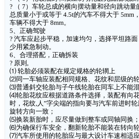
? （ 7）车轮总成的横向摆动量和径向跳动量
总质量小于或等于 4.5t的汽车不得大于 5mm
车辆不得大于 8mm。
5、正确驾驶
? 汽车应起步平稳，加速均匀，选择平坦路面
少用紧急制动。
6、合理搭配，正确拆装
? 原则,
⑴ 轮胎必须装配在规定规格的轮辋上
⑵同一车轴应装配相同规格、花纹和层级的
⑶普通斜交轮胎与子午线轮胎在同车上不能
⑷轮胎花纹应根据道路条件选择，装配有向
时，花纹,人”字尖端的指向要与汽车前进时轮
旋转方向一致；
⑸换装新胎时，应尽量做到整车或同轴同换
⑹为确保行车安全，翻新轮胎不能装在转向
⑺汽车所使用的轮胎应与最大设计车速相适