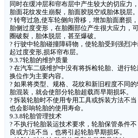
同时在缓冲层和帘布层中产生较大的切应力
胎面花纹发生崩裂，胎面胶脱空或胎体脱层
? 转弯过急,使车轮侧向滑移，增加胎面磨损
胎侧过度变形，在胎圈部位产生很大应力，
圈破裂，胎体脱层，甚至爆破。
? 行驶中轮胎碰撞障碍物，使轮胎受到强烈冲
起过度变形,损坏帘布层。
9.3.7轮胎的维护质量
? 在汽车二级维护中没有将拆检轮胎、进行轮
换位作为主要内容。
? 如果将类型、规格、花纹和新旧程度不同的
胎混装，就会使部分轮胎超载而早期损坏。
? 拆装轮胎时不使用专用工具或拆装方法不当
也会影响轮胎的使用寿命。
9.3.8轮胎管理技术
? 不执行轮胎装运技术要求，轮胎保管条件不
良或方法不当，也将引起轮胎早期损坏。