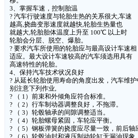
移。
3、掌握车速，控制胎温
? 汽车行驶速度与轮胎生热的关系很大,车速
越高,挠曲变形速度就越快,轮胎生热量也
就越大,轮胎胎体温度上升至 100℃ 以上时
轮胎会分层、脱空、爆胎。
? 要求汽车所使用的轮胎应与最高设计车速相
适应。最大设计车速较高的汽车须选用具有
高速特性的轮胎。
4、保持汽车技术状况良好
? 从延长轮胎使用寿命的角度出发，汽车维护
别注意下列作业,
? （ 1）前束和外倾角应符合标准。
? （ 2）行车制动器调整良好，不拖滞。
? （ 3）轮毂轴承的间隙调整适当。
? （ 4）轮胎螺母紧固，车轮应平衡。
? （ 5）钢板弹簧的挠度应尽量一致，前后轴
? （ 6）轮毂油封和液压制动轮缸无漏油现象