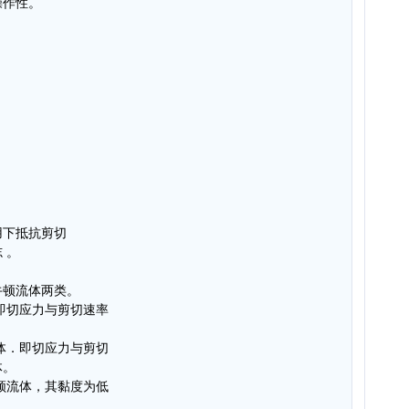
操作性。
用下抵抗剪切
 。
牛顿流体两类。
即切应力与剪切速率
体．即切应力与剪切
体。
顿流体，其黏度为低