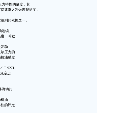
阻力特性的量度，其
剪切速率之叫做表观黏度，
度级别的依据之一。
油连续、
温度，叫做
段发动
足够压力的
动机油黏度
 9271-
的规定进
够流动的
动机油
作性的评定