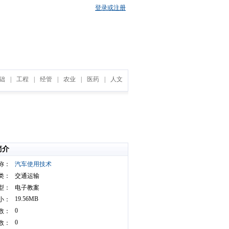
登录或注册
础
|
工程
|
经管
|
农业
|
医药
|
人文
简介
称：
汽车使用技术
类：
交通运输
型：
电子教案
19.56MB
小：
0
数：
0
数：