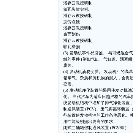
潘存云教授研制
轴瓦失效实例,
潘存云教授研制
疲劳点蚀
潘存云教授研制
表面划伤
潘存云教授研制
轴瓦磨损
(3) 发动机零件易腐蚀。 与可燃混合
触的零件 (例如气缸、气缸盖、活塞组
腐蚀。
(4) 发动机油易变质。 发动机油的高
箱窜气、杂质和沉积物的混入，会促
变质。
(5) 发动机净化装置的采用使发动机
化。 当代汽车为适应日趋严格的汽车
统发动机结构中增加了排气净化装置
制通风装置 (PCV)、废气再循环装置（
些装置使发动机油的工作条件恶化、
用性能级别提出更高的要求。
闭式曲轴箱强制通风装置 (PCV阀 )