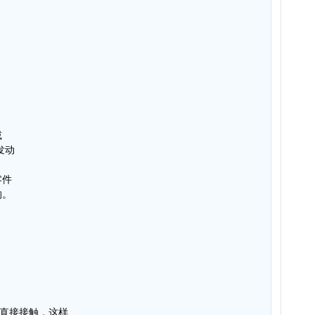
减
发动
零件
响。
面直接接触，这样