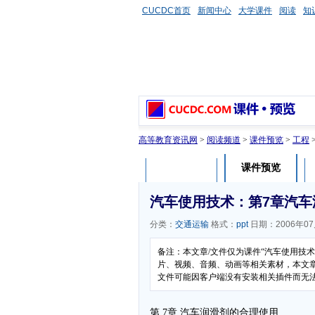
CUCDC首页
新闻中心
大学课件
阅读
知
高等教育资讯网
>
阅读频道
>
课件预览
>
工程
课件预览
课件介绍
汽车使用技术：第7章汽车
分类：
交通运输
格式：
ppt
日期：2006年07
备注：本文章/文件仅为课件“汽车使用技
片、视频、音频、动画等相关素材，本文章/
文件可能因客户端没有安装相关插件而无
第 7章 汽车润滑剂的合理使用