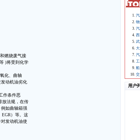
汽
物
汽
西
武
大
汽
气和燃烧废气接
工
等 )将受到化学
船
交
温氧化、曲轴
进发动机油劣化
用户
油工作条件恶
排放法规，在传
，例如曲轴箱强
 EGR）等。这
并对发动机油使