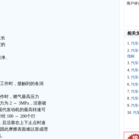
用户评
相关
延长
1.
汽车
定的
2.
汽车
指标
情净、
3.
汽车
4.
汽车
5.
汽车
机中工作时，接触到的各润
6.
汽车
7.
汽车
机工作时，燃气最高压力
8.
汽车
为 2 ～ 3MPa，活塞裙
9.
汽车
Pa。现代发动机的最高转速可
10.
汽
经 100 ～ 200个行
 s，且活塞在上下止点时速
。因此摩擦表面难以形成理
伤。