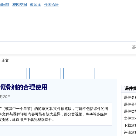
识问答
校园空间
教师库
强国论坛
基
> 正文
课件评论
用户列表
立即下载
润滑剂的合理使用
课件
月20日
课件名
课件分
术”（或其中一个章节）的简单文本/文件预览版，可能不包括课件的图
课件类
文件与课件详细内容可能有较大差异，部分音视频、flash等多媒体
文件大
法预览，建议用户下载完整版课件。
下载次
评论次