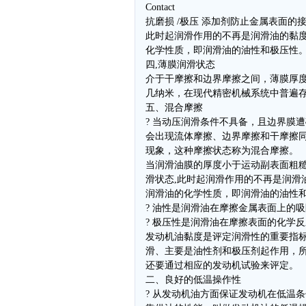
Contact
抗磨损 /极压 添加剂防止金属表面的
此时起润滑作用的不再是润滑油的黏
化学性质，即润滑油的油性和极压性
四,薄膜润滑状态
介于干摩擦和边界摩擦之间，薄膜厚
几纳米，在现代精密机械系统中普遍
五、混合摩擦
? 当动压润滑条件不具备，且边界膜
会出现流体摩擦、边界摩擦和干摩擦
现象，这种摩擦状态称为混合摩擦。
当润滑油膜的厚度小于运动副表面粗糙
滑状态,此时起润滑作用的不再是润滑
润滑油的化学性质，即润滑油的油性
? 油性是润滑油在摩擦金属表面上的
? 极压性是润滑油在摩擦表面的化学
发动机油黏度是评定润滑性的重要指
滑、主要是油性剂和极压剂起作用，
还要通过相应的发动机试验来评定。
二、良好的低温操作性
? 从发动机油方面保证发动机在低温