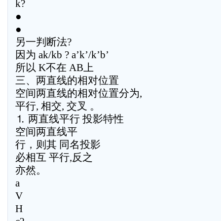
k?
●
●
另一判断法?
因为 ak/kb ? a’k’/k’b’
所以 K不在 AB上
三、两直线的相对位置
空间两直线的相对位置分为,
平行, 相交, 交叉 。
⒈ 两直线平行 投影特性
空间两直线平
行，则其 同名投影
必相互 平行,反之
亦然。
a
V
H