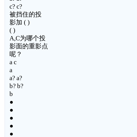
c? c?
被挡住的投
影加 ( )
( )
A,C为哪个投
影面的重影点
呢？
a c
a
a? a?
b? b?
b
●
●
●
●
●