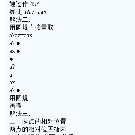
通过作 45°
线使 a?az=aax
解法二,
用圆规直接量取
a?az=aax
a? ●
az ●
●
a?
a
ax
a? ●
用圆规
画弧
解法三,
三、两点的相对位置
两点的相对位置指两