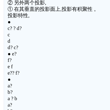
② 另外两个投影,
① 在其垂直的投影面上,投影有积聚性 。
投影特性,
●
c? ? d?
c
d
d? c?
● e?
f?
e f
e?? f?
●
a?
b?
a ? b
a?