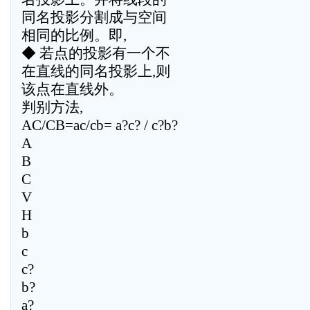
同名投影分割成与空间
相同的比例。即,
◆ 若点的投影有一个不
在直线的同名投影上,则
该点在直线外。
判别方法,
AC/CB=ac/cb= a?c? / c?b?
A
B
C
V
H
b
c
c?
b?
a?