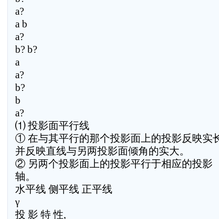
a?
a b
a?
b? b?
a
a?
b?
b
a?
⑴ 投影面平行线
① 在与其平行的那个投影面上的投影反映实长
并反映直线与另两投影面倾角的实大。
② 另两个投影面上的投影平行于相应的投影
轴。
水平线 侧平线 正平线
γ
投 影 特 性,