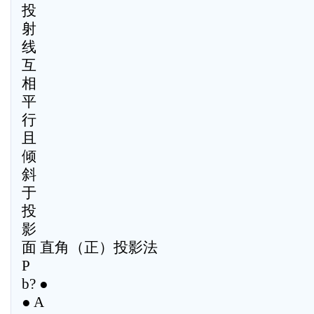
投
射
线
互
相
平
行
且
倾
斜
于
投
影
面 直角（正）投影法
P
b? ●
● A