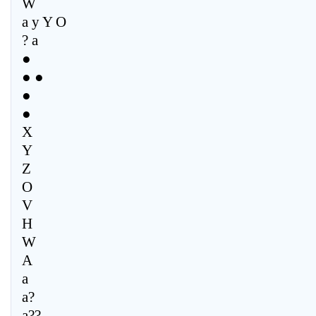
W
a y Y O
? a
●
● ●
●
●
X
Y
Z
O
V
H
W
A
a
a?
a??