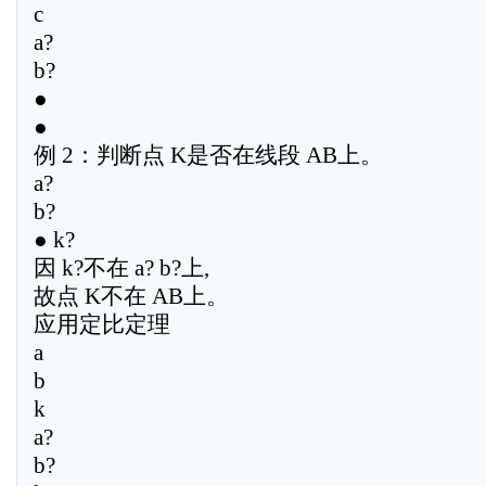
c
a?
b?
●
●
例 2：判断点 K是否在线段 AB上。
a?
b?
● k?
因 k?不在 a? b?上,
故点 K不在 AB上。
应用定比定理
a
b
k
a?
b?