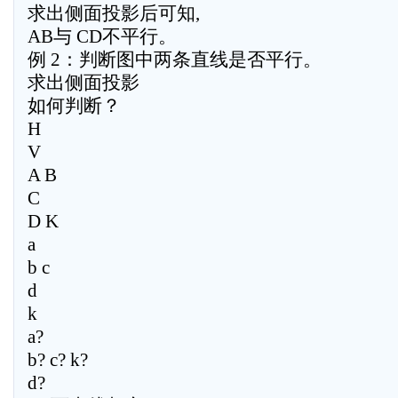
求出侧面投影后可知,
AB与 CD不平行。
例 2：判断图中两条直线是否平行。
求出侧面投影
如何判断？
H
V
A B
C
D K
a
b c
d
k
a?
b? c? k?
d?