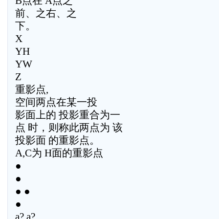
B点在 A点之
前、之右、之
下。
X
YH
YW
Z
重影点,
空间两点在某一投
影面上的 投影重合为一
点 时，则称此两点为 该
投影面 的重影点。
A,C为 H面的重影点
●
●
● ●
●
a? a?