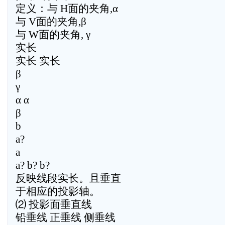
定义：与 H面的夹角,α
与 V面的夹角,β
与 W面的夹角, γ
实长
实长 实长
β
γ
α α
β
b
a?
a
a? b? b?
反映线段实长。且垂直
于相应的投影轴。
⑵ 投影面垂直线
铅垂线 正垂线 侧垂线