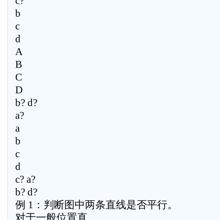
c?
b
c
d
A
B
C
D
b? d?
a?
a
b
c
d
c? a?
b? d?
例 1：判断图中两条直线是否平行。
对于一般位置直