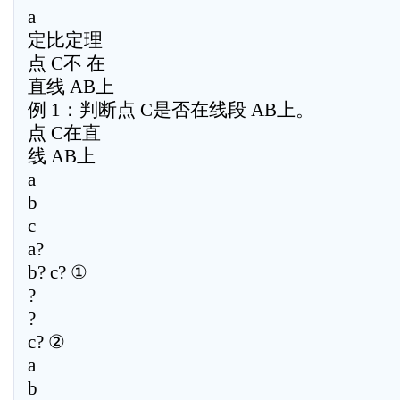
a
定比定理
点 C不 在
直线 AB上
例 1：判断点 C是否在线段 AB上。
点 C在直
线 AB上
a
b
c
a?
b? c? ①
?
?
c? ②
a
b