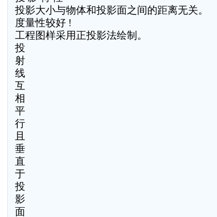
投影大小与物体和投影面之间的距离无关。
度量性较好 !
工程图样采用正投影法绘制。
投
射
线
互
相
平
行
且
垂
直
于
投
影
面