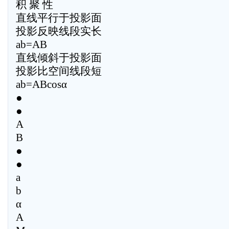
积 聚 性
直线平行于投影面
投影反映线段实长
ab=AB
直线倾斜于投影面
投影比空间线段短
ab=ABcosα
●
●
A
B
●
●
a
b
α
A