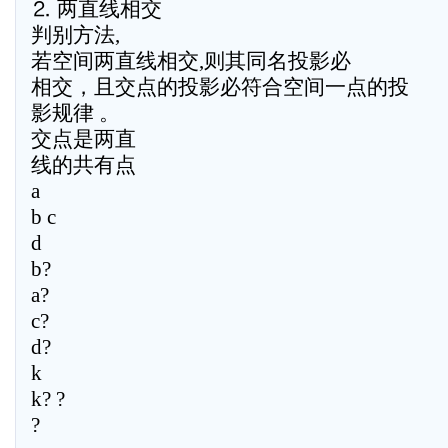
⒉ 两直线相交
判别方法,
若空间两直线相交,则其同名投影必
相交，且交点的投影必符合空间一点的投
影规律 。
交点是两直
线的共有点
a
b c
d
b?
a?
c?
d?
k
k? ?
?