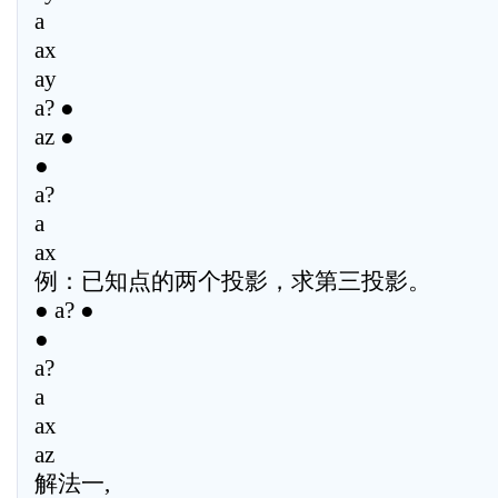
a
ax
ay
a? ●
az ●
●
a?
a
ax
例：已知点的两个投影，求第三投影。
● a? ●
●
a?
a
ax
az
解法一,