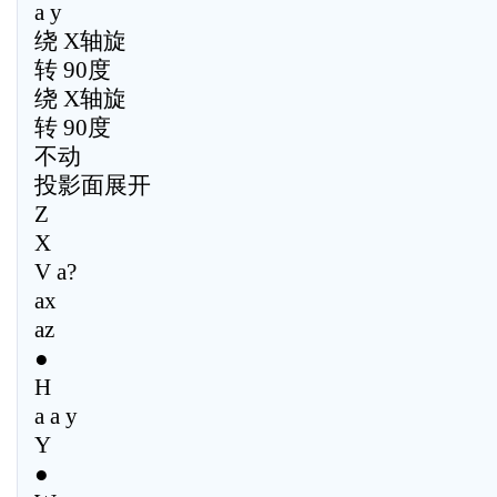
a y
绕 X轴旋
转 90度
绕 X轴旋
转 90度
不动
投影面展开
Z
X
V a?
ax
az
●
H
a a y
Y
●