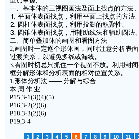
重点掌握,
一、基本体的三视图画法及面上找点的方法
⒈ 平面体表面找点，利用平面上找点的方法
⒉ 圆柱体表面找点，利用投影的积聚性。
⒊ 圆锥体表面找点，用辅助线法和辅助圆法
二、简单叠加体的画图和看图方法
2,画图时一定逐个形体画，同时注意分析表面
过渡关系，以避免多线或漏线。
3,看图时切忌只抓住一个视图不放。利用封闭
框分解形体和分析表面的相对位置关系。
1,形体分析法 —— 分解与综合
本 周 作 业
P15,3-1(3)(4)(5)
P16,3-2(2)(6)
P18,3-3(2)(6)
P19,3-4
1
2
3
4
5
6
7
8
9
10
11