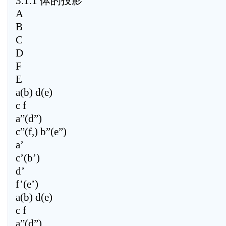
3.1.1 体的投影
A
B
C
D
F
E
a(b) d(e)
c f
a”(d”)
c”(f,) b”(e”)
a’
c’(b’)
d’
f’(e’)
a(b) d(e)
c f
a”(d”)