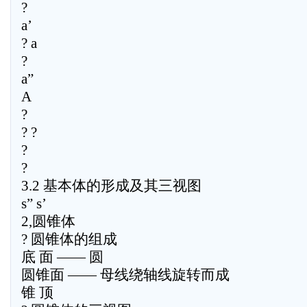
?
a’
? a
?
a”
A
?
? ?
?
?
3.2 基本体的形成及其三视图
s” s’
2,圆锥体
? 圆锥体的组成
底 面 —— 圆
圆锥面 —— 母线绕轴线旋转而成
锥 顶