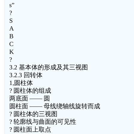
s”
?
S
A
B
C
K
?
3.2 基本体的形成及其三视图
3.2.3 回转体
1,圆柱体
? 圆柱体的组成
两底面 —— 圆
圆柱面 —— 母线绕轴线旋转而成
? 圆柱体的三视图
? 轮廓线与曲面的可见性
? 圆柱面上取点