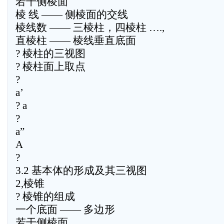
若干侧棱面
棱 线 —— 侧棱面的交线
棱线数 —— 三棱柱，四棱柱 ….,
直棱柱 —— 棱线垂直底面
? 棱柱的三视图
? 棱柱面上取点
?
a’
? a
?
a”
A
?
3.2 基本体的形成及其三视图
2,棱锥
? 棱锥的组成
一个底面 —— 多边形
若干侧棱面