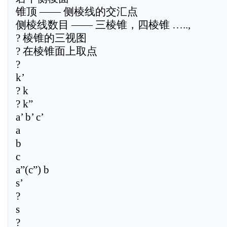
锥顶 —— 侧棱线的交汇点
侧棱线数目 —— 三棱锥，四棱锥 …..,
? 棱锥的三视图
? 在棱锥面上取点
?
k’
? k
? k”
a’ b’ c’
a
b
c
a”(c”) b
s’
?
s
?