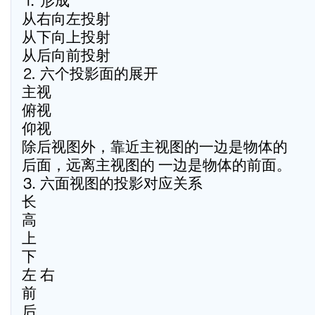
⒈ 形成
从右向左投射
从下向上投射
从后向前投射
⒉ 六个投影面的展开
主视
俯视
仰视
除后视图外，靠近主视图的一边是物体的
后面，远离主视图的 一边是物体的前面。
⒊ 六面视图的投影对应关系
长
高
上
下
左 右
前
后