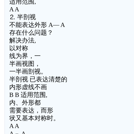
适用范围,
A A
⒉ 半剖视
不能表达外形 A— A
存在什么问题？
解决办法,
以对称
线为界，一
半画视图，
一半画剖视。
半剖视 已表达清楚的
内形虚线不画
B B 适用范围,
内、外形都
需要表达，而形
状又基本对称时。
A A
A－ A